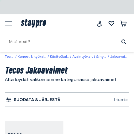
Tecos
Koneet & työkalut
Käsityökalut
Avaintyökalut & hylsyt
Jakoavaimet
Tecos Jakoavaimet
Alta löydät valikoimamme kategoriassa jakoavaimet.
SUODATA & JÄRJESTÄ
1 tuote