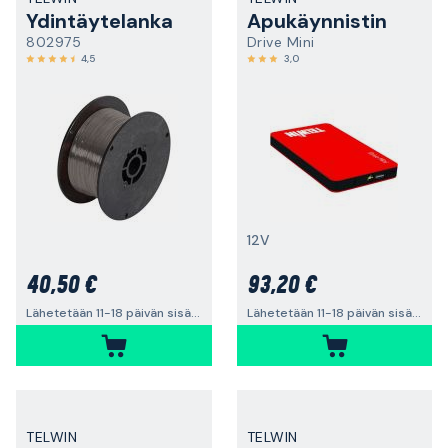
Ydintäytelanka
Apukäynnistin
802975
Drive Mini
4,5
3,0
12V
40,50 €
93,20 €
Lähetetään 11-18 päivän sisällä
Lähetetään 11-18 päivän sisällä
TELWIN
TELWIN