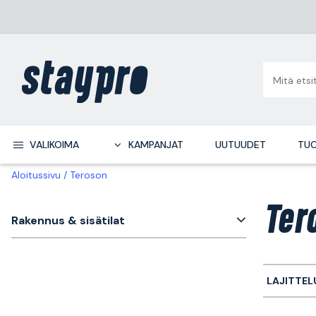
VALIKOIMA
KAMPANJAT
UUTUUDET
TUO
Aloitussivu
Teroson
Ter
Rakennus & sisätilat
LAJITTEL