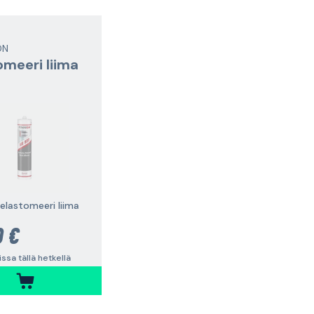
ON
omeeri liima
elastomeeri liima
0 €
vissa tällä hetkellä