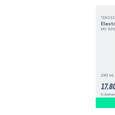
TEROS
Elast
MS 939
290 ml, 
17,8
Ei tilatta