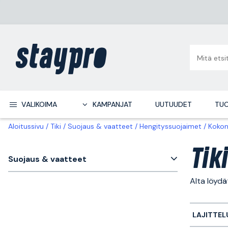
VALIKOIMA
KAMPANJAT
UUTUUDET
TUO
Aloitussivu
Tiki
Suojaus & vaatteet
Hengityssuojaimet
Kokon
Tik
Suojaus & vaatteet
Alta löydä
LAJITTEL