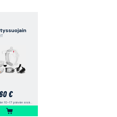
tyssuojain
RT
60 €
Lähetetään 10-17 päivän sisällä