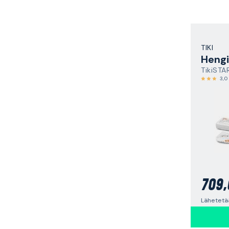
TIKI
Hengi
TikiSTA
3,0
709,