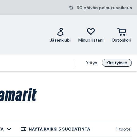
30 päivän palautusoikeus
Jäsenklubi
Minun listani
Ostoskori
Yritys
Yksityinen
amarit
TA
NÄYTÄ KAIKKI 5 SUODATINTA
1 tuote