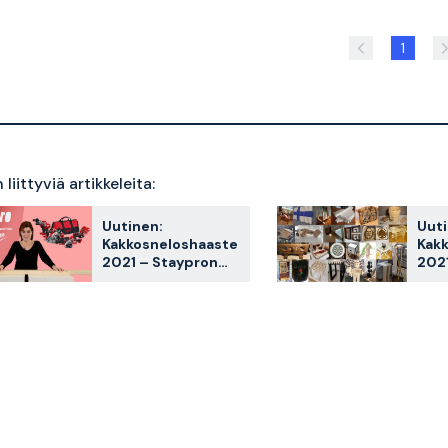
1
liittyviä artikkeleita:
Uutinen:
Uuti
Kakkosneloshaaste
Kak
2021 – Staypron
2021
suuri
kilp
nikkarointikilpailu!