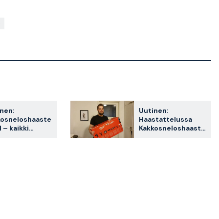
nen:
Uutinen:
kosneloshaaste
Haastattelussa
 – kaikki
Kakkosneloshaaste
ailutyöt
en 2021 voittaja
Jimi Kataja