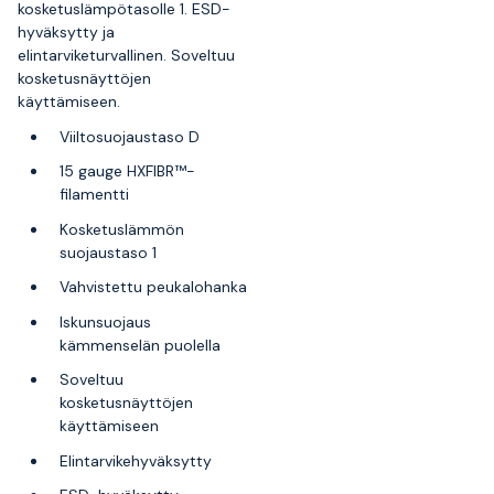
kosketuslämpötasolle 1. ESD-
hyväksytty ja
elintarviketurvallinen. Soveltuu
kosketusnäyttöjen
käyttämiseen.
Viiltosuojaustaso D
15 gauge HXFIBR™-
filamentti
Kosketuslämmön
suojaustaso 1
Vahvistettu peukalohanka
Iskunsuojaus
kämmenselän puolella
Soveltuu
kosketusnäyttöjen
käyttämiseen
Elintarvikehyväksytty