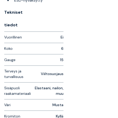
ESD-hyväksytty
Tekniset
tiedot
Vuorillinen
Ei
Koko
6
Gauge
15
Terveys ja
Viiltosuojaus
turvallisuus
Sisäpuoli
Elastaani, nailon,
raakamateriaali
muu
Väri
Musta
Kromiton
Kyllä