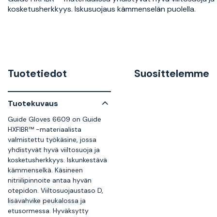
kosketusherkkyys. Iskusuojaus kämmenselän puolella.
Tuotetiedot
Suosittelemme
Tuotekuvaus
Guide Gloves 6609 on Guide
HXFIBR™ -materiaalista
valmistettu työkäsine, jossa
yhdistyvät hyvä viiltosuoja ja
kosketusherkkyys. Iskunkestävä
kämmenselkä. Käsineen
nitriilipinnoite antaa hyvän
otepidon. Viiltosuojaustaso D,
lisävahvike peukalossa ja
etusormessa. Hyväksytty