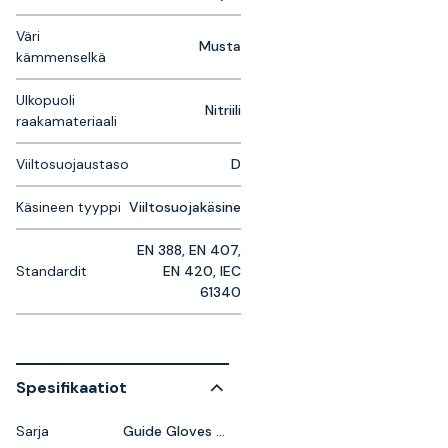
Väri
Musta
kämmenselkä
Ulkopuoli
Nitriili
raakamateriaali
Viiltosuojaustaso
D
Käsineen tyyppi
Viiltosuojakäsine
EN 388, EN 407,
Standardit
EN 420, IEC
61340
Spesifikaatiot
Sarja
Guide Gloves HXFIBR