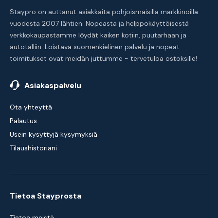
Staypro on auttanut asiakkaita pohjoismaisilla markkinoilla
vuodesta 2007 lähtien. Nopeasta ja helppokäyttöisestä
verkkokaupastamme löydät kaiken kotiin, puutarhaan ja
autotalliin. Loistava suomenkielinen palvelu ja nopeat
toimitukset ovat meidän juttumme - tervetuloa ostoksille!
Asiakaspalvelu
Ota yhteyttä
Palautus
Usein kysyttyjä kysymyksiä
Tilaushistoriani
Tietoa Stayprosta
Tietoa meistä