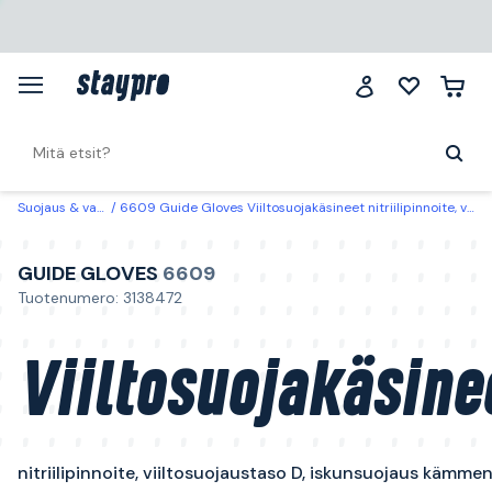
Suojaus & vaatteet
6609 Guide Gloves Viiltosuojakäsineet nitriilipinnoite, viiltosuojaustaso D, iskunsuojaus kämmenselän puolella 6
GUIDE GLOVES
6609
Tuotenumero: 3138472
Viiltosuojakäsine
nitriilipinnoite, viiltosuojaustaso D, iskunsuojaus kämme