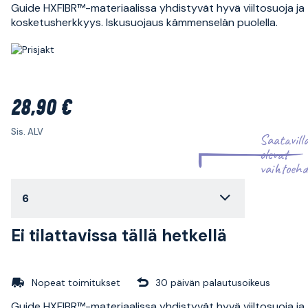
Guide HXFIBR™-materiaalissa yhdistyvät hyvä viiltosuoja ja
kosketusherkkyys. Iskusuojaus kämmenselän puolella.
28,90 €
Sis. ALV
Saatavill
olevat
vaihtoehd
6
Ei tilattavissa tällä hetkellä
Nopeat toimitukset
30 päivän palautusoikeus
Guide HXFIBR™-materiaalissa yhdistyvät hyvä viiltosuoja ja