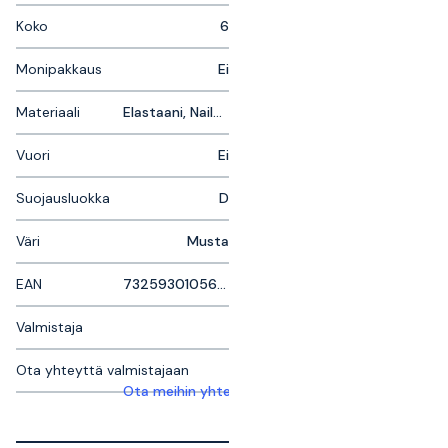
Koko
6
Monipakkaus
Ei
Materiaali
Elastaani, Nailon, Nitriili
Vuori
Ei
Suojausluokka
D
Väri
Musta
EAN
7325930105629
Valmistaja
Ota yhteyttä valmistajaan
Ota meihin yhteyttä saadaksesi lisätietoja