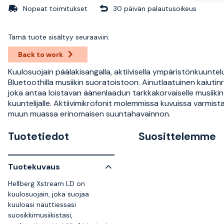
Nopeat toimitukset
30 päivän palautusoikeus
Tämä tuote sisältyy seuraaviin:
Back to work
Kuulosuojain päälakisangalla, aktiivisella ympäristönkuuntelu
Bluetoothilla musiikin suoratoistoon. Ainutlaatuinen kaiutin
joka antaa loistavan äänenlaadun tarkkakorvaiselle musiikin
kuuntelijalle. Aktiivimikrofonit molemmissa kuvuissa varmist
muun muassa erinomaisen suuntahavainnon.
Tuotetiedot
Suosittelemme
Tuotekuvaus
Hellberg Xstream LD on
kuulosuojain, joka suojaa
kuuloasi nauttiessasi
suosikkimusiikistasi,