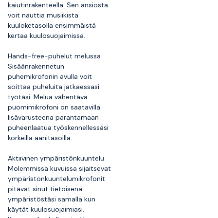
kaiutinrakenteella. Sen ansiosta
voit nauttia musiikista
kuuloketasolla ensimmäistä
kertaa kuulosuojaimissa.
Hands-free-puhelut melussa
Sisäänrakennetun
puhemikrofonin avulla voit
soittaa puheluita jatkaessasi
työtäsi. Melua vähentävä
puomimikrofoni on saatavilla
lisävarusteena parantamaan
puheenlaatua työskennellessäsi
korkeilla äänitasoilla.
Aktiivinen ympäristönkuuntelu
Molemmissa kuvuissa sijaitsevat
ympäristönkuuntelumikrofonit
pitävät sinut tietoisena
ympäristöstäsi samalla kun
käytät kuulosuojaimiasi.