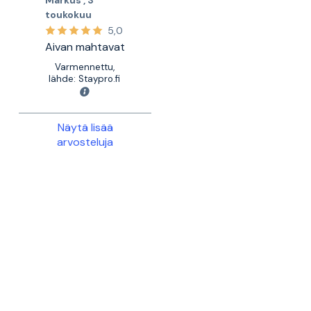
toukokuu
5,0
Aivan mahtavat
Varmennettu,
lähde: Staypro.fi
Näytä lisää
arvosteluja