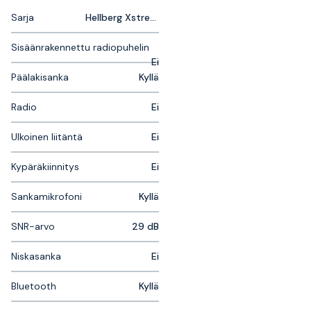
Sarja
Hellberg Xstream
Sisäänrakennettu radiopuhelin
Ei
Päälakisanka
Kyllä
Radio
Ei
Ulkoinen liitäntä
Ei
Kypäräkiinnitys
Ei
Sankamikrofoni
Kyllä
SNR-arvo
29 dB
Niskasanka
Ei
Bluetooth
Kyllä