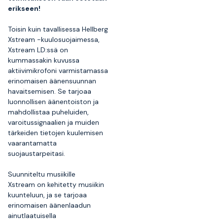
erikseen!
Toisin kuin tavallisessa Hellberg
Xstream -kuulosuojaimessa,
Xstream LD:ssä on
kummassakin kuvussa
aktiivimikrofoni varmistamassa
erinomaisen äänensuunnan
havaitsemisen. Se tarjoaa
luonnollisen äänentoiston ja
mahdollistaa puheluiden,
varoitussignaalien ja muiden
tärkeiden tietojen kuulemisen
vaarantamatta
suojaustarpeitasi.
Suunniteltu musiikille
Xstream on kehitetty musiikin
kuunteluun, ja se tarjoaa
erinomaisen äänenlaadun
ainutlaatuisella