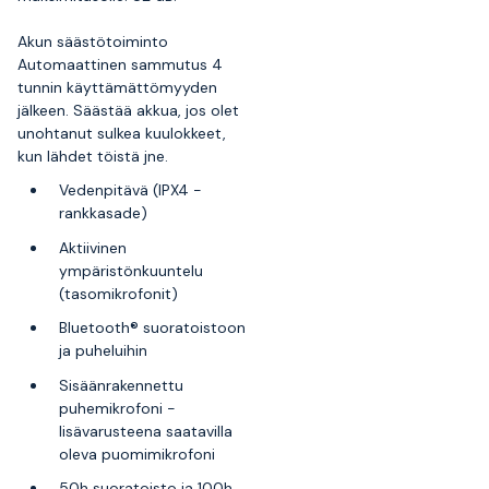
Akun säästötoiminto
Automaattinen sammutus 4
tunnin käyttämättömyyden
jälkeen. Säästää akkua, jos olet
unohtanut sulkea kuulokkeet,
kun lähdet töistä jne.
Vedenpitävä (IPX4 -
rankkasade)
Aktiivinen
ympäristönkuuntelu
(tasomikrofonit)
Bluetooth® suoratoistoon
ja puheluihin
Sisäänrakennettu
puhemikrofoni -
lisävarusteena saatavilla
oleva puomimikrofoni
50h suoratoisto ja 100h