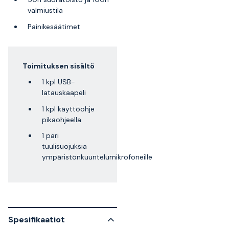
valmiustila
Painikesäätimet
Toimituksen sisältö
1 kpl USB-
latauskaapeli
1 kpl käyttöohje
pikaohjeella
1 pari
tuulisuojuksia
ympäristönkuuntelumikrofoneille
Spesifikaatiot