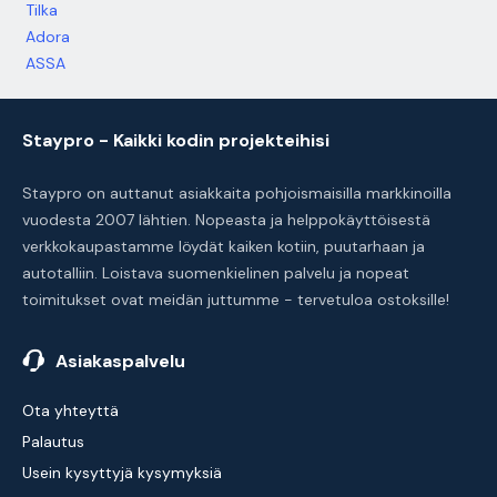
Tilka
Adora
ASSA
Staypro - Kaikki kodin projekteihisi
Staypro on auttanut asiakkaita pohjoismaisilla markkinoilla
vuodesta 2007 lähtien. Nopeasta ja helppokäyttöisestä
verkkokaupastamme löydät kaiken kotiin, puutarhaan ja
autotalliin. Loistava suomenkielinen palvelu ja nopeat
toimitukset ovat meidän juttumme - tervetuloa ostoksille!
Asiakaspalvelu
Ota yhteyttä
Palautus
Usein kysyttyjä kysymyksiä