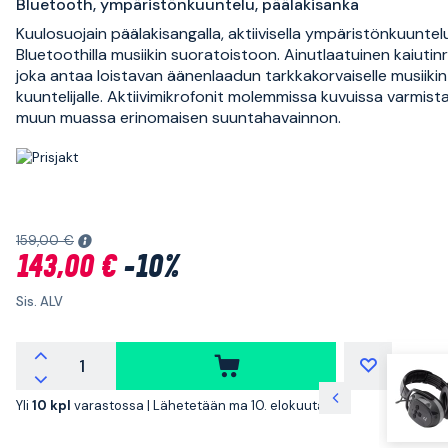
Bluetooth, ympäristönkuuntelu, päälakisanka
Kuulosuojain päälakisangalla, aktiivisella ympäristönkuuntelu
Bluetoothilla musiikin suoratoistoon. Ainutlaatuinen kaiutin
joka antaa loistavan äänenlaadun tarkkakorvaiselle musiikin
kuuntelijalle. Aktiivimikrofonit molemmissa kuvuissa varmist
muun muassa erinomaisen suuntahavainnon.
159,00 €
143,00 €
-10%
Sis. ALV
Yli
10 kpl
varastossa |
Lähetetään ma 10. elokuuta