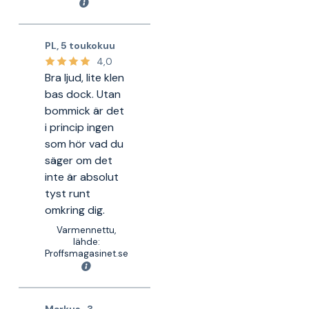
PL
,
5 toukokuu
4,0
Bra ljud, lite klen
bas dock. Utan
bommick är det
i princip ingen
som hör vad du
säger om det
inte är absolut
tyst runt
omkring dig.
Varmennettu,
lähde:
Proffsmagasinet.se
Markus
,
3