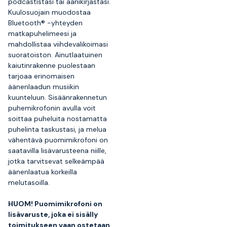
podcastistasi tai äänikirjastasi.
Kuulosuojain muodostaa
Bluetooth® -yhteyden
matkapuhelimeesi ja
mahdollistaa viihdevalikoimasi
suoratoiston. Ainutlaatuinen
kaiutinrakenne puolestaan
tarjoaa erinomaisen
äänenlaadun musiikin
kuunteluun. Sisäänrakennetun
puhemikrofonin avulla voit
soittaa puheluita nostamatta
puhelinta taskustasi, ja melua
vähentävä puomimikrofoni on
saatavilla lisävarusteena niille,
jotka tarvitsevat selkeämpää
äänenlaatua korkeilla
melutasoilla.
HUOM! Puomimikrofoni on
lisävaruste, joka ei sisälly
toimitukseen vaan ostetaan