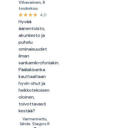
Vihavainen
,
6
toukokuu
4,0
Hyvää
äänentoisto,
akunkesto ja
puhelu
ominaisuudet
ilman
sankamikrofoniakin.
Päälakisanka
kauttaaltaan
hyvin ohut ja
heikkotekoisen
oloinen,
toivottavasti
kestää?
Varmennettu,
lähde: Staypro.fi