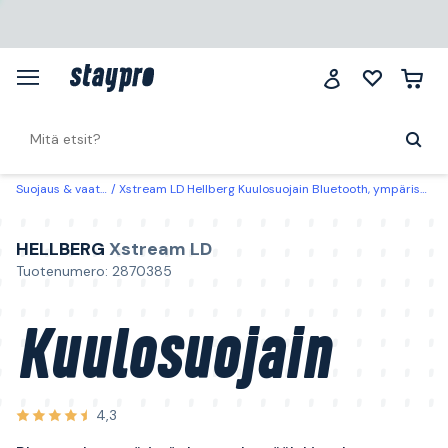
Suojaus & vaatteet
Xstream LD Hellberg Kuulosuojain Bluetooth, ympäristönkuuntelu, päälakisanka
HELLBERG
Xstream LD
Tuotenumero: 2870385
Kuulosuojain
4,3