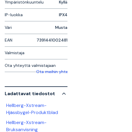
Ympäristönkuuntelu
Kyllä
IP-luokka
IPX4
Väri
Musta
EAN
7391441002481
Valmistaja
Ota yhteyttä valmistajaan
Ota meihin yhteyttä saadaksesi lisätietoja
Ladattavat tiedostot
Hellberg-Xstream-
Hjässbygel-Produktblad
Hellberg-Xstream-
Bruksanvisning