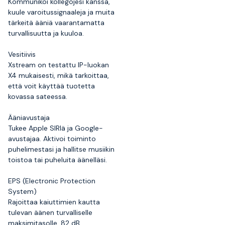
Kommunikoi kollegojesi kanssa,
kuule varoitussignaaleja ja muita
tärkeitä ääniä vaarantamatta
turvallisuutta ja kuuloa.
Vesitiivis
Xstream on testattu IP-luokan
X4 mukaisesti, mikä tarkoittaa,
että voit käyttää tuotetta
kovassa sateessa.
Ääniavustaja
Tukee Apple SIRIä ja Google-
avustajaa. Aktivoi toiminto
puhelimestasi ja hallitse musiikin
toistoa tai puheluita äänelläsi.
EPS (Electronic Protection
System)
Rajoittaa kaiuttimien kautta
tulevan äänen turvalliselle
maksimitasolle. 82 dB.