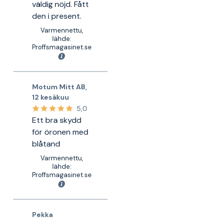
väldig nöjd. Fått
den i present.
Varmennettu,
lähde:
Proffsmagasinet.se
Motum Mitt AB
,
12 kesäkuu
5,0
Ett bra skydd
för öronen med
blåtand
Varmennettu,
lähde:
Proffsmagasinet.se
Pekka