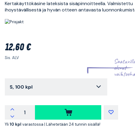
Kertakäyttökäsine lateksista sisäpinnoitteella. Valmistettu
ihoystävällisestä ja hyvän otteen antavasta luonnonkumist
12,60 €
Sis. ALV
Saatavill
olevat
vaihtoehd
S, 100 kpl
Yli
10 kpl
varastossa |
Lähetetään 24 tunnin sisällä!