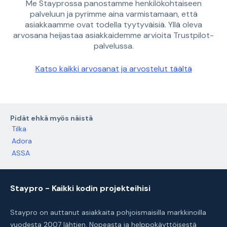
Me Stayprossa panostamme henkilökohtaiseen
palveluun ja pyrimme aina varmistamaan, että
asiakkaamme ovat todella tyytyväisiä. Yllä oleva
arvosana heijastaa asiakkaidemme arvioita Trustpilot-
palvelussa.
Katso kaikki arvosanat ja arvostelut täältä
Pidät ehkä myös näistä
Tilka
Adora
ASSA
Staypro - Kaikki kodin projekteihisi
Staypro on auttanut asiakkaita pohjoismaisilla markkinoilla
vuodesta 2007 lähtien. Nopeasta ja helppokäyttöisestä