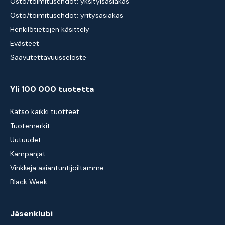
Osto/toimitusehdot: yksityisasiakas
Osto/toimitusehdot: yritysasiakas
Henkilötietojen käsittely
Evästeet
Saavutettavuusseloste
Yli 100 000 tuotetta
Katso kaikki tuotteet
Tuotemerkit
Uutuudet
Kampanjat
Vinkkejä asiantuntijoiltamme
Black Week
Jäsenklubi