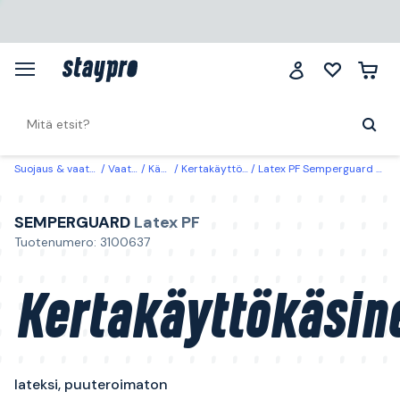
Suojaus & vaatteet
Vaatteet
Käsineet
Kertakäyttö- & suojakäsineet
Latex PF Semperguard Kertakäyttökäsine lateksi, puuteroimaton S, 100 kpl
SEMPERGUARD
Latex PF
Tuotenumero: 3100637
Kertakäyttökäsin
lateksi, puuteroimaton