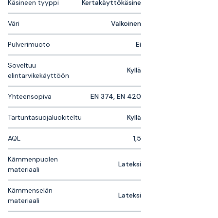
Käsineen tyyppi
Kertakäyttökäsine
Väri
Valkoinen
Pulverimuoto
Ei
Soveltuu
Kyllä
elintarvikekäyttöön
Yhteensopiva
EN 374, EN 420
Tartuntasuojaluokiteltu
Kyllä
AQL
1,5
Kämmenpuolen
Lateksi
materiaali
Kämmenselän
Lateksi
materiaali