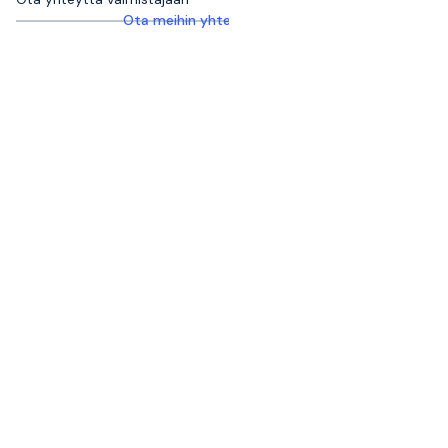
Ota meihin yhteyttä saadaksesi lisätietoja