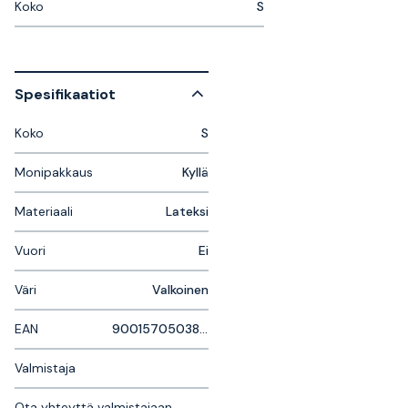
Koko
S
Spesifikaatiot
Koko
S
Monipakkaus
Kyllä
Materiaali
Lateksi
Vuori
Ei
Väri
Valkoinen
EAN
9001570503879
Valmistaja
Ota yhteyttä valmistajaan