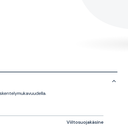
yöskentelymukavuudella.
Viiltosuojakäsine