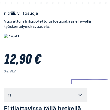
nitriili, viiltosuoja
Vuorattu nitriiliupotettu viiltosuojakäsine hyvällä
työskentelymukavuudella.
12,90 €
Sis. ALV
11
Ei tilattavissa tällä hetkellä