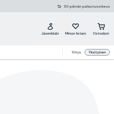
30 päivän palautusoikeus
Jäsenklubi
Minun listani
Ostoskori
Yritys
Yksityinen