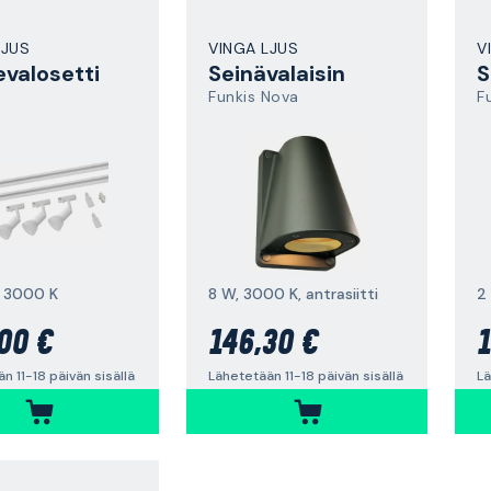
LJUS
VINGA LJUS
V
valosetti
Seinävalaisin
S
Funkis Nova
F
, 3000 K
8 W, 3000 K, antrasiitti
2
00 €
146,30 €
1
n 11-18 päivän sisällä
Lähetetään 11-18 päivän sisällä
Lä