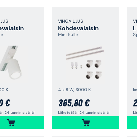
LJUS
VINGA LJUS
V
valaisin
Kohdevalaisin
L
le
Mini Rulle
S
00 K
4 x 8 W, 3000 K
k
0 €
365,80 €
2
n 24 tunnin sisällä!
Lähetetään 24 tunnin sisällä!
Lä