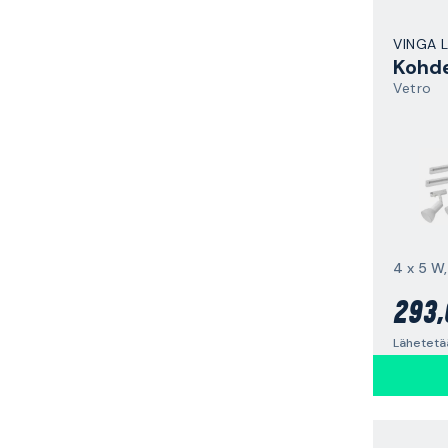
VINGA 
Kohde
Vetro
4 x 5 W
293,
Lähetetää