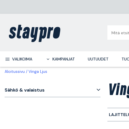
VALIKOIMA
KAMPANJAT
UUTUUDET
TUO
Aloitussivu
Vinga Ljus
Vin
Sähkö & valaistus
LAJITTEL