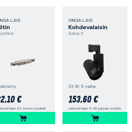
INGA LJUS
VINGA LJUS
iitin
Kohdevalaisin
potline
Solus II
eskitetty
25 W, 3-vaihe
2,10 €
153,60 €
hetetään 24 tunnin sisällä!
Lähetetään 11-18 päivän sisällä