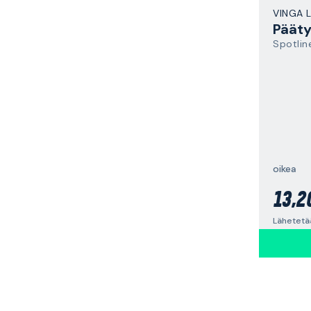
VINGA 
Päätyl
Spotlin
oikea
13,2
Lähetetää