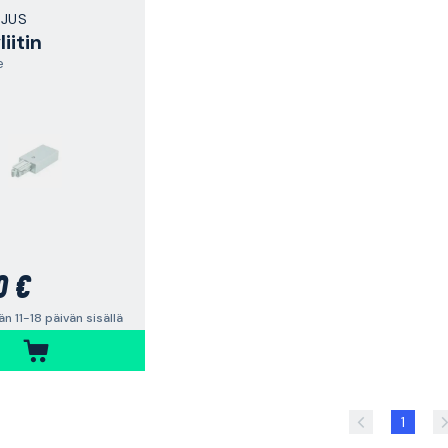
LJUS
iitin
e
0 €
n 11-18 päivän sisällä
1