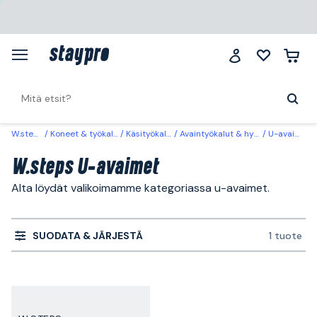
W.steps
Koneet & työkalut
Käsityökalut
Avaintyökalut & hylsyt
U-avaimet
W.steps U-avaimet
Alta löydät valikoimamme kategoriassa u-avaimet.
SUODATA & JÄRJESTÄ
1 tuote