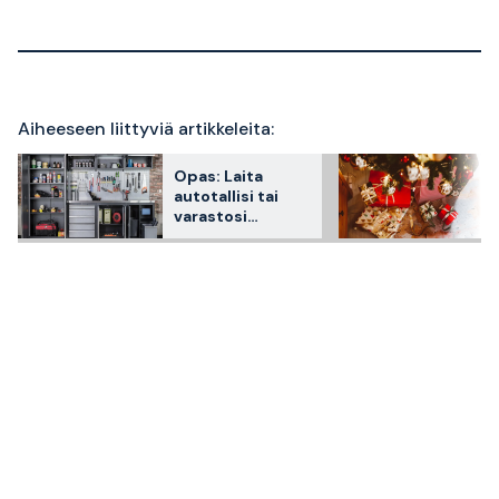
Aiheeseen liittyviä artikkeleita:
Opas: Laita
autotallisi tai
varastosi
kalustus
kuntoon