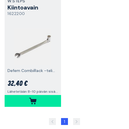
W.STEPS
Kiintoavain
1622200
Defem CombiRack -telineelle
32,40 €
Lähetetään 8-10 päivän sisällä
1