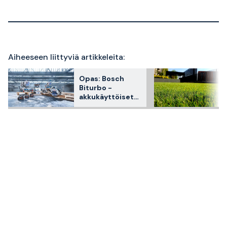
Aiheeseen liittyviä artikkeleita:
Opas: Bosch
Biturbo -
akkukäyttöiset
työkalut ja
koneet valtavalla
teholla