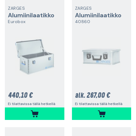
ZARGES
ZARGES
Alumiinilaatikko
Alumiinilaatikko
Eurobox
40860
440,10 €
267,00 €
alk.
Ei tilattavissa tällä hetkellä
Ei tilattavissa tällä hetkellä