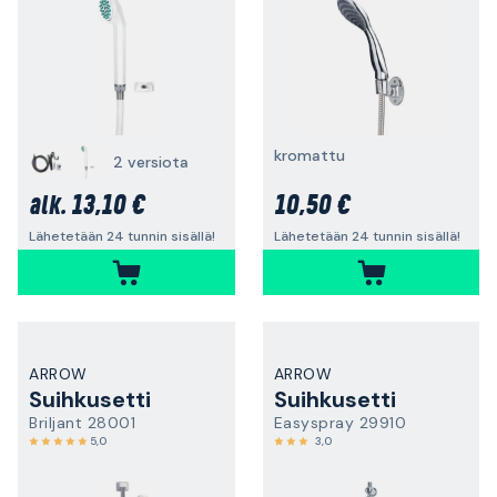
kromattu
2 versiota
13,10 €
10,50 €
alk.
Lähetetään 24 tunnin sisällä!
Lähetetään 24 tunnin sisällä!
ARROW
ARROW
Suihkusetti
Suihkusetti
Briljant 28001
Easyspray 29910
5,0
3,0