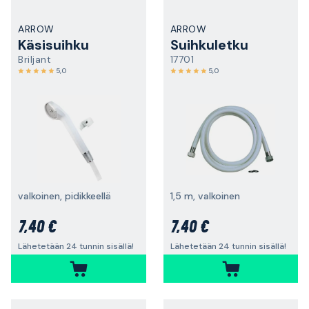
ARROW
ARROW
Käsisuihku
Suihkuletku
Briljant
17701
5,0
5,0
valkoinen, pidikkeellä
1,5 m, valkoinen
7,40 €
7,40 €
Lähetetään 24 tunnin sisällä!
Lähetetään 24 tunnin sisällä!