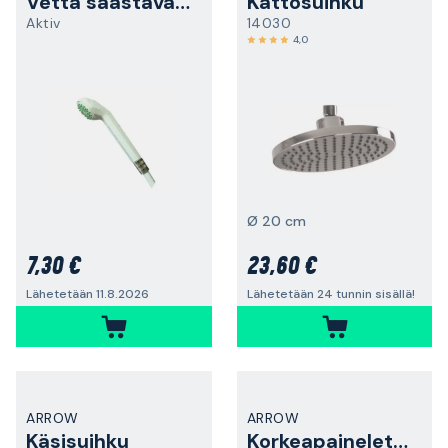
Vettä säästävä suihku
Kattosuihku
Aktiv
14030
4,0
Ø 20 cm
7,30 €
23,60 €
Lähetetään 11.8.2026
Lähetetään 24 tunnin sisällä!
ARROW
ARROW
Käsisuihku
Korkeapaineletku