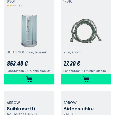
6301
17610
3,5
900 x 900 mm, läpinäkyvä lasi
2 m, kromi
853,40 €
17,30 €
Lähetetään 24 tunnin sisällä!
Lähetetään 24 tunnin sisällä!
ARROW
ARROW
Suihkusetti
Bideesuihku
AquaSense 13210
24610