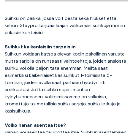
vertailussa
Suihku on paikka, jossa voit pestä sekä hiukset että
kehon. Staypro tarjoaa laajan valikoiman suihkuja moniin
erilaisiin kohteisiin.
Suihkut kaikenlaisiin tarpeisiin
Suihkun voidaan katsoa olevan kodin pakollinen varuste,
mutta tarjolla on runsaasti vaihtoehtoja, joiden ansiosta
suihku voi olla paljon tätä enemmän. Meiltä saat
esimerkiksi kaikenlaiset käsisuihkut 1-toimisista 5-
toimisiin, joiden avulla saat parhaan hyödyn irti
suihkustasi. Jotta suihku sopisi muuhun
kylpyhuoneeseen, valikoimissamme on valkoisia,
kromattuja tai metallisia suihkusarjoja, suihkuletkuja ja
käsisuihkuja.
Voiko hanan asentaa itse?
Hanan voi asentaa tai irrottaa itse. Suihkun asentamisen