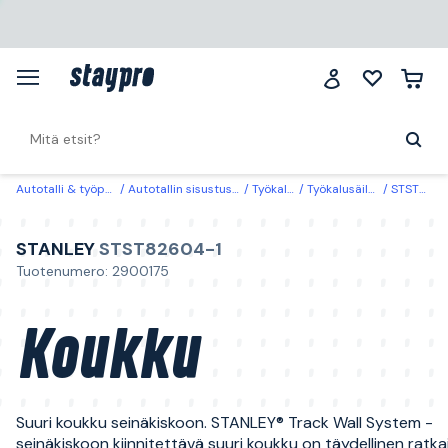
Autotalli & työpaikka
Autotallin sisustus & säilytys
Työkalusäilytys
Työkalusäilytyksen lisätarvikkeet
STST82604-1 STANLEY Koukku
STANLEY
STST82604-1
Tuotenumero: 2900175
Koukku
Suuri koukku seinäkiskoon. STANLEY® Track Wall System -
seinäkiskoon kiinnitettävä suuri koukku on täydellinen ratka