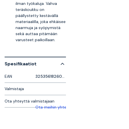
ilman työkaluja. Vahva
teräskoukku on
päällystetty kestävällä
materiaalilla, joka ehkäisee
naarmuja ja syöpymistä
sekä auttaa pitämään
varusteet paikoillaan.
Spesifikaatiot
EAN
3253561826047
Valmistaja
Ota yhteyttä valmistajaan
Ota meihin yhteyttä saadaksesi lisätietoja