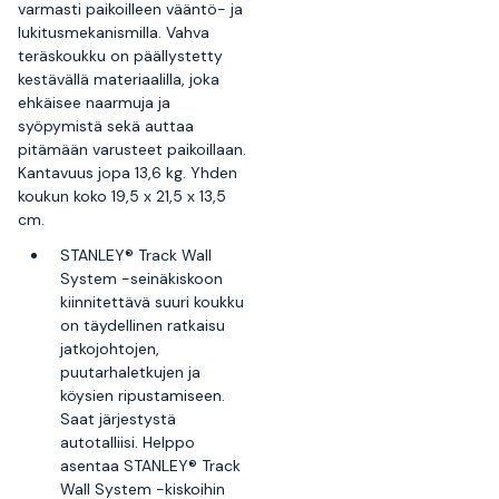
varmasti paikoilleen vääntö- ja
lukitusmekanismilla. Vahva
teräskoukku on päällystetty
kestävällä materiaalilla, joka
ehkäisee naarmuja ja
syöpymistä sekä auttaa
pitämään varusteet paikoillaan.
Kantavuus jopa 13,6 kg. Yhden
koukun koko 19,5 x 21,5 x 13,5
cm.
STANLEY® Track Wall
System -seinäkiskoon
kiinnitettävä suuri koukku
on täydellinen ratkaisu
jatkojohtojen,
puutarhaletkujen ja
köysien ripustamiseen.
Saat järjestystä
autotalliisi. Helppo
asentaa STANLEY® Track
Wall System -kiskoihin