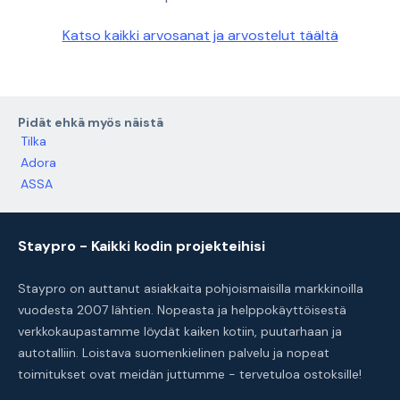
Katso kaikki arvosanat ja arvostelut täältä
Pidät ehkä myös näistä
Tilka
Adora
ASSA
Staypro - Kaikki kodin projekteihisi
Staypro on auttanut asiakkaita pohjoismaisilla markkinoilla
vuodesta 2007 lähtien. Nopeasta ja helppokäyttöisestä
verkkokaupastamme löydät kaiken kotiin, puutarhaan ja
autotalliin. Loistava suomenkielinen palvelu ja nopeat
toimitukset ovat meidän juttumme - tervetuloa ostoksille!