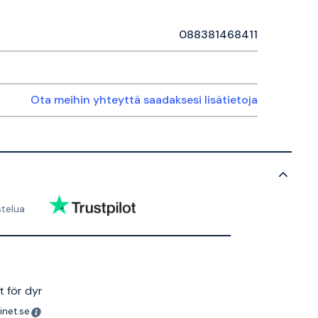
088381468411
Ota meihin yhteyttä saadaksesi lisätietoja
stelua
t för dyr
inet.se