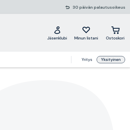
30 päivän palautusoikeus
Jäsenklubi
Minun listani
Ostoskori
Yritys
Yksityinen