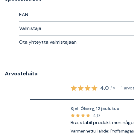
EAN
Valmistaja
Ota yhteyttä valmistajaan
Arvosteluita
4,0
1
arvo
/
5
Kjell Öberg
,
12 joulukuu
4,0
Bra, stabil produkt men någo
Varmennettu, lähde: Proffsmagas