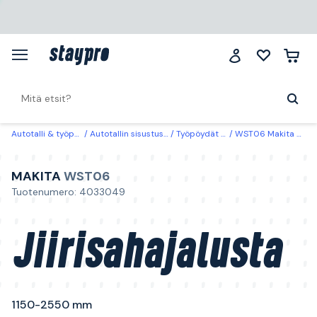
Autotalli & työpaikka
Autotallin sisustus & säilytys
Työpöydät & rullavaunut
WST06 Makita Jiirisahajalusta 1150-2550 mm
MAKITA
WST06
Tuotenumero: 4033049
Jiirisahajalusta
1150-2550 mm