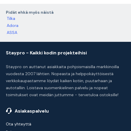
Pidät ehkä myös näistä
Tilka
Adora
ASSA
Staypro - Kaikki kodin projekteihisi
Staypro on auttanut asiakkaita pohjoismaisilla markkinoilla
vuodesta 2007 lähtien. Nopeasta ja helppokäyttöisestä
verkkokaupastamme löydät kaiken kotiin, puutarhaan ja
autotalliin. Loistava suomenkielinen palvelu ja nopeat
toimitukset ovat meidän juttumme - tervetuloa ostoksille!
Asiakaspalvelu
Ota yhteyttä