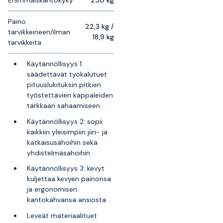
Paino
22,3 kg /
tarvikkeineen/ilman
18,9 kg
tarvikkeita
Käytännöllisyys 1:
säädettävät työkalutuet
pituuslukituksin pitkien
työstettävien kappaleiden
tarkkaan sahaamiseen.
Käytännöllisyys 2: sopii
kaikkiin yleisimpiin jiiri- ja
katkaisusahoihin sekä
yhdistelmäsahoihin
Käytännöllisyys 3: kevyt
kuljettaa kevyen painonsa
ja ergonomisen
kantokahvansa ansiosta
Leveät materiaalituet