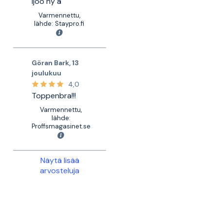
Ijoo hy ä
Varmennettu,
lähde: Staypro.fi
Göran Bark
,
13
joulukuu
4,0
Toppenbra!!!
Varmennettu,
lähde:
Proffsmagasinet.se
Näytä lisää
arvosteluja