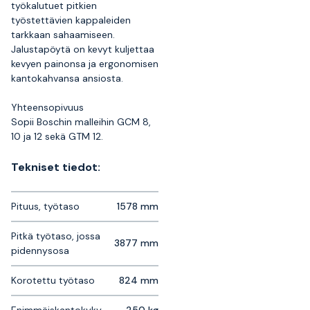
työkalutuet pitkien
työstettävien kappaleiden
tarkkaan sahaamiseen.
Jalustapöytä on kevyt kuljettaa
kevyen painonsa ja ergonomisen
kantokahvansa ansiosta.
Yhteensopivuus
Sopii Boschin malleihin GCM 8,
10 ja 12 sekä GTM 12.
Tekniset tiedot:
Pituus, työtaso
1578 mm
Pitkä työtaso, jossa
3877 mm
pidennysosa
Korotettu työtaso
824 mm
Enimmäiskantokyky
250 kg