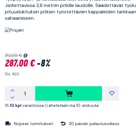
Jatkettavissa 3,8 metriin pitkille laudoille. Säädettävät työ
pituuslukituksin pitkien työstettävien kappaleiden tarkkaa
sahaamiseen.
312,00 €
287,00 €
-8%
Sis. ALV
Yli
10 kpl
varastossa |
Lähetetään ma 10. elokuuta
Nopeat toimitukset
30 päivän palautusoikeus