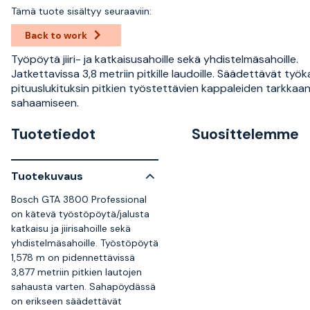
Tämä tuote sisältyy seuraaviin:
Back to work
Työpöytä jiiri- ja katkaisusahoille sekä yhdistelmäsahoille.
Jatkettavissa 3,8 metriin pitkille laudoille. Säädettävät työ
pituuslukituksin pitkien työstettävien kappaleiden tarkkaa
sahaamiseen.
Tuotetiedot
Suosittelemme
Tuotekuvaus
Bosch GTA 3800 Professional
on kätevä työstöpöytä/jalusta
katkaisu ja jiirisahoille sekä
yhdistelmäsahoille. Työstöpöytä
1,578 m on pidennettävissä
3,877 metriin pitkien lautojen
sahausta varten. Sahapöydässä
on erikseen säädettävät