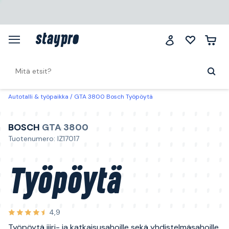
Autotalli & työpaikka
GTA 3800 Bosch Työpöytä
BOSCH
GTA 3800
Tuotenumero: IZ17017
Työpöytä
4,9
Työpöytä jiiri- ja katkaisusahoille sekä yhdistelmäsahoille.