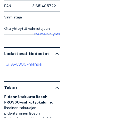
EAN
3165140572224
Valmistaja
Ota yhteyttä valmistajaan
Ota meihin yhteyttä saadaksesi lisätietoja
Ladattavat tiedostot
GTA-3800-manual
Takuu
Pidennä takuuta Bosch
PRO360-sähkötyökaluille.
Ilmainen takuuajan
pidentäminen Bosch