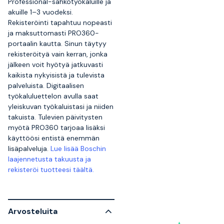
Professional-sähkötyökaluille ja
akuille 1–3 vuodeksi.
Rekisteröinti tapahtuu nopeasti
ja maksuttomasti PRO360-
portaalin kautta. Sinun täytyy
rekisteröityä vain kerran, jonka
jälkeen voit hyötyä jatkuvasti
kaikista nykyisistä ja tulevista
palveluista. Digitaalisen
työkaluluettelon avulla saat
yleiskuvan työkaluistasi ja niiden
takuista. Tulevien päivitysten
myötä PRO360 tarjoaa lisäksi
käyttöösi entistä enemmän
lisäpalveluja.
Lue lisää Boschin
laajennetusta takuusta ja
rekisteröi tuotteesi täältä.
Arvosteluita