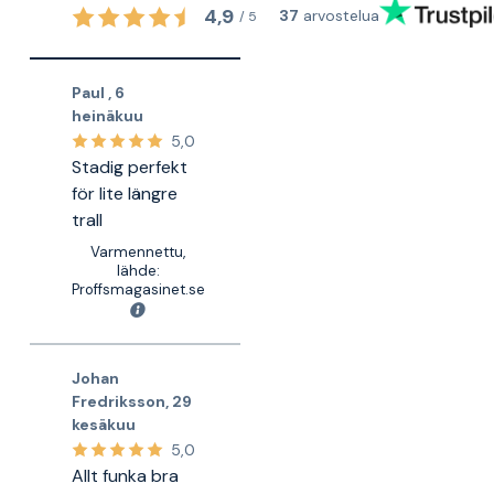
4,9
37
arvostelua
/
5
Paul
,
6
heinäkuu
5,0
Stadig perfekt
för lite längre
trall
Varmennettu,
lähde:
Proffsmagasinet.se
Johan
Fredriksson
,
29
kesäkuu
5,0
Allt funka bra