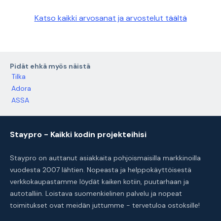
Katso kaikki arvosanat ja arvostelut täältä
Pidät ehkä myös näistä
Tilka
Adora
ASSA
Staypro - Kaikki kodin projekteihisi
Staypro on auttanut asiakkaita pohjoismaisilla markkinoilla
vuodesta 2007 lähtien. Nopeasta ja helppokäyttöisestä
verkkokaupastamme löydät kaiken kotiin, puutarhaan ja
autotalliin. Loistava suomenkielinen palvelu ja nopeat
toimitukset ovat meidän juttumme - tervetuloa ostoksille!