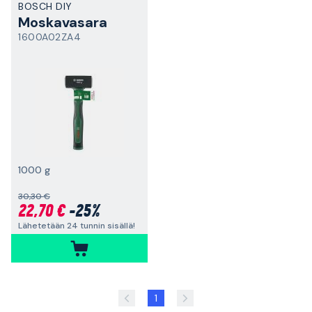
BOSCH DIY
Moskavasara
1600A02ZA4
1000 g
30,30 €
22,70 €
-25%
Lähetetään 24 tunnin sisällä!
1