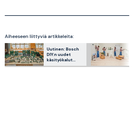
Aiheeseen liittyviä artikkeleita:
Uutinen: Bosch
DIY:n uudet
käsityökalut
keskittyvät
ergonomiaan ja
laatuun