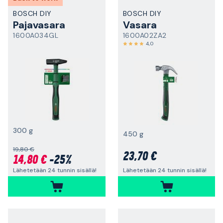
BOSCH DIY
BOSCH DIY
Pajavasara
Vasara
1600A034GL
1600A02ZA2
4,0
300 g
450 g
19,80 €
23,70 €
14,80 €
-25%
Lähetetään 24 tunnin sisällä!
Lähetetään 24 tunnin sisällä!