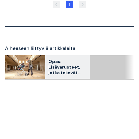
1
Aiheeseen liittyviä artikkeleita:
Opas:
Lisävarusteet,
jotka tekevät
pöytäpyörösahas
tasi paremman