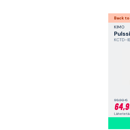
Back to
KIMO
Pulss
KCTD-I
99,90 €
64,9
Lähetetää