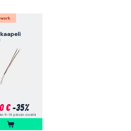
 work
ikaapeli
B
0 €
-35%
n 9-16 päivän sisällä