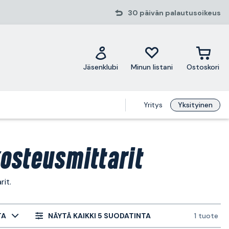
30 päivän palautusoikeus
Jäsenklubi
Minun listani
Ostoskori
Yritys
Yksityinen
osteusmittarit
it.
TA
NÄYTÄ KAIKKI 5 SUODATINTA
1 tuote