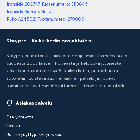
Ironside 202747 Tuotenumero: 3119645
Ironside Kierretyökalut
Ruko A245021 Tuotenumero: 2790001
Staypro - Kaikki kodin projekteihisi
Staypro on auttanut asiakkaita pohjoismaisilla markkinoilla
vuodesta 2007 lähtien. Nopeasta ja helppokäyttöisestä
verkkokaupastamme löydät kaiken kotiin, puutarhaan ja
autotalliin. Loistava suomenkielinen palvelu ja nopeat
toimitukset ovat meidän juttumme - tervetuloa ostoksille!
Asiakaspalvelu
Ota yhteyttä
Palautus
Usein kysyttyjä kysymyksiä