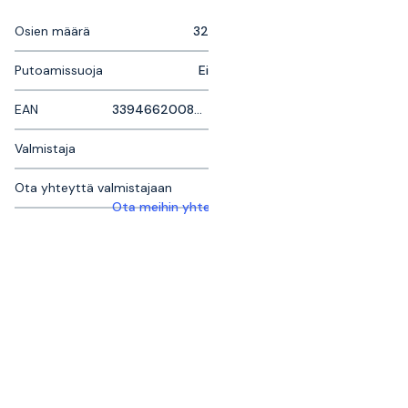
Osien määrä
32
Putoamissuoja
Ei
EAN
3394662008434
Valmistaja
Ota yhteyttä valmistajaan
Ota meihin yhteyttä saadaksesi lisätietoja