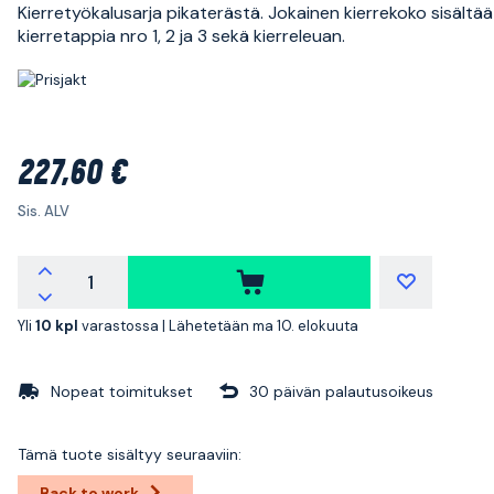
Kierretyökalusarja pikaterästä. Jokainen kierrekoko sisältä
kierretappia nro 1, 2 ja 3 sekä kierreleuan.
227,60 €
Sis. ALV
Yli
10 kpl
varastossa |
Lähetetään ma 10. elokuuta
Nopeat toimitukset
30 päivän palautusoikeus
Tämä tuote sisältyy seuraaviin:
Back to work