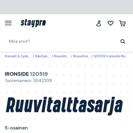
Koneet & työkalut
Käsityökalut
Ruuvimeisselit
Ruuvimeisselisetit
120519 Ironside Ruuvitalttasarja 5-osainen
IRONSIDE
120519
Tuotenumero: 3042209
Ruuvitalttasarja
5-osainen