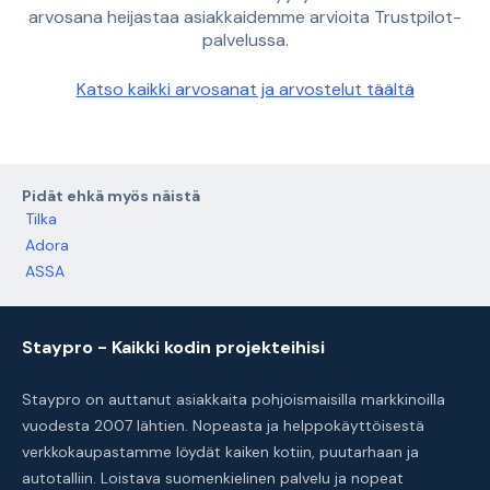
arvosana heijastaa asiakkaidemme arvioita Trustpilot-
palvelussa.
Katso kaikki arvosanat ja arvostelut täältä
Pidät ehkä myös näistä
Tilka
Adora
ASSA
Staypro - Kaikki kodin projekteihisi
Staypro on auttanut asiakkaita pohjoismaisilla markkinoilla
vuodesta 2007 lähtien. Nopeasta ja helppokäyttöisestä
verkkokaupastamme löydät kaiken kotiin, puutarhaan ja
autotalliin. Loistava suomenkielinen palvelu ja nopeat