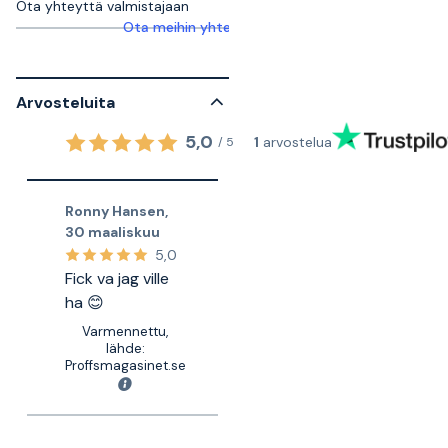
Ota yhteyttä valmistajaan
Ota meihin yhteyttä saadaksesi lisätietoja
Arvosteluita
5,0
1
arvostelua
/
5
Ronny Hansen
,
30 maaliskuu
5,0
Fick va jag ville
ha 😊
Varmennettu,
lähde:
Proffsmagasinet.se