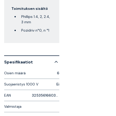
Toimituksen sisältö
Phillips 1.4, 2, 2.4,
3 mm
Pozidriv n°0, n °1
Spesifikaatiot
Osien määrä
6
Suojaeristys 1000 V
Ei
EAN
3253561660399
Valmistaja