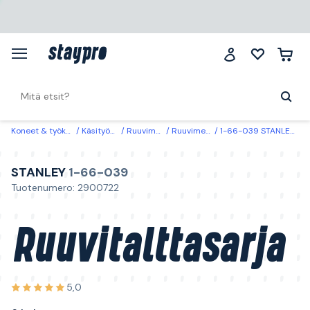
Koneet & työkalut
Käsityökalut
Ruuvimeisselit
Ruuvimeisselisetit
1-66-039 STANLEY Ruuvitalttasarja 6 kpl
STANLEY
1-66-039
Tuotenumero: 2900722
Ruuvitalttasarja
5,0