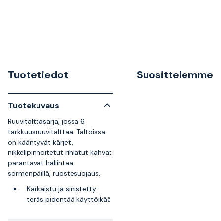
Tuotetiedot
Suosittelemme
Tuotekuvaus
Ruuvitalttasarja, jossa 6
tarkkuusruuvitalttaa. Taltoissa
on kääntyvät kärjet,
nikkelipinnoitetut rihlatut kahvat
parantavat hallintaa
sormenpäillä, ruostesuojaus.
Karkaistu ja sinistetty
teräs pidentää käyttöikää