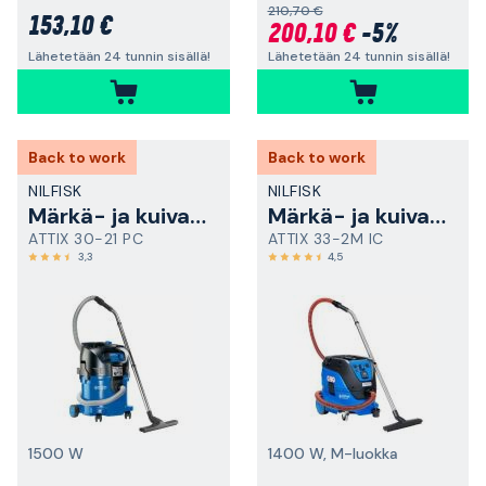
210,70 €
153,10 €
200,10 €
-5%
Lähetetään 24 tunnin sisällä!
Lähetetään 24 tunnin sisällä!
Back to work
Back to work
NILFISK
NILFISK
Märkä- ja kuivaimuri
Märkä- ja kuivaimuri
ATTIX 30-21 PC
ATTIX 33-2M IC
3,3
4,5
1500 W
1400 W, M-luokka