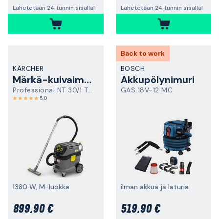
Lähetetään 24 tunnin sisällä!
Lähetetään 24 tunnin sisällä!
Back to work
KÄRCHER
BOSCH
Märkä-kuivaimuri
Akkupölynimuri
Professional NT 30/1 Tact Te M
GAS 18V-12 MC
5,0
1380 W, M-luokka
ilman akkua ja laturia
899,90 €
519,90 €