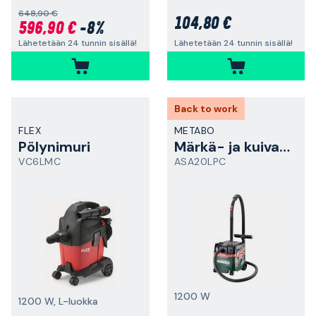
648,90 €
104,80 €
596,90 €
-8%
Lähetetään 24 tunnin sisällä!
Lähetetään 24 tunnin sisällä!
Back to work
FLEX
METABO
Pölynimuri
Märkä- ja kuivaimuri
VC6LMC
ASA20LPC
1200 W
1200 W, L-luokka