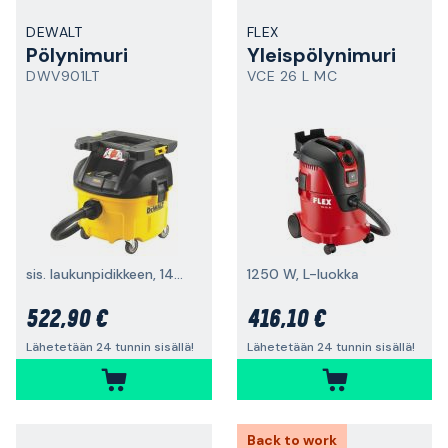
DEWALT
FLEX
Pölynimuri
Yleispölynimuri
DWV901LT
VCE 26 L MC
sis. laukunpidikkeen, 1400 W, L-luokka
1250 W, L-luokka
522,90 €
416,10 €
Lähetetään 24 tunnin sisällä!
Lähetetään 24 tunnin sisällä!
Back to work