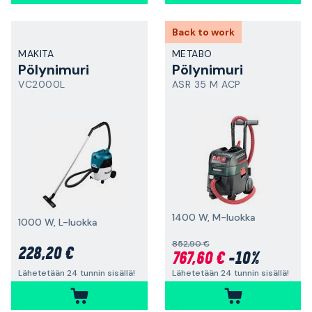
Back to work
MAKITA
METABO
Pölynimuri
Pölynimuri
VC2000L
ASR 35 M ACP
1400 W, M-luokka
1000 W, L-luokka
852,90 €
228,20 €
767,60 €
-10%
Lähetetään 24 tunnin sisällä!
Lähetetään 24 tunnin sisällä!