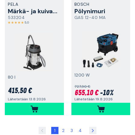
PELA
BOSCH
Märkä- ja kuivaimuri
Pölynimuri
533204
GAS 12-40 MA
5,0
1200 W
80 l
727,90 €
415,50 €
655,10 €
-10%
Lähetetään 19.8.2026
Lähetetään 13.8.2026
1
2
3
4