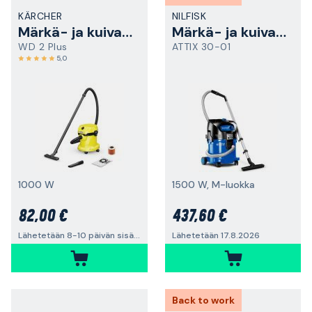
KÄRCHER
NILFISK
Märkä- ja kuivaimuri
Märkä- ja kuivaimuri
WD 2 Plus
ATTIX 30-01
5,0
1000 W
1500 W, M-luokka
82,00 €
437,60 €
Lähetetään 8-10 päivän sisällä
Lähetetään 17.8.2026
Back to work