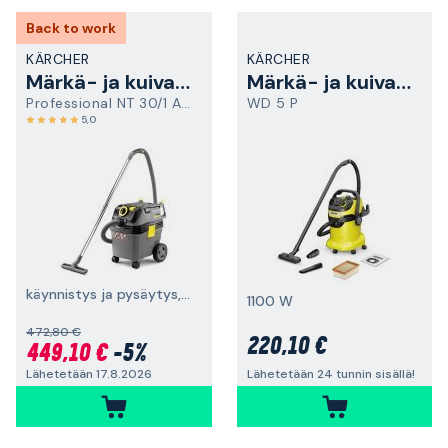
Back to work
KÄRCHER
KÄRCHER
Märkä- ja kuivaimuri
Märkä- ja kuivaimuri
Professional NT 30/1 AP TE L
WD 5 P
5,0
käynnistys ja pysäytys, 1380 W, L-luokka
1100 W
472,80 €
220,10 €
449,10 €
-5%
Lähetetään 17.8.2026
Lähetetään 24 tunnin sisällä!