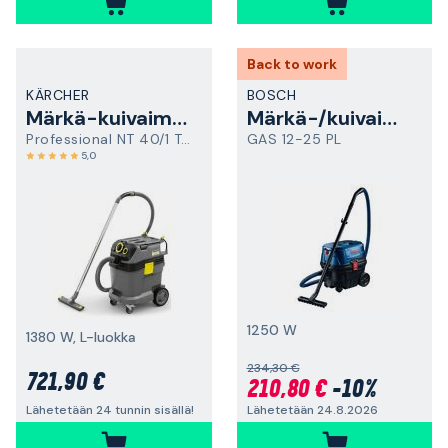
Back to work
KÄRCHER
BOSCH
Märkä-kuivaimuri
Märkä-/kuivaimuri
Professional NT 40/1 Tact Te
GAS 12-25 PL
5,0
1250 W
1380 W, L-luokka
234,30 €
721,90 €
210,80 €
-10%
Lähetetään 24.8.2026
Lähetetään 24 tunnin sisällä!