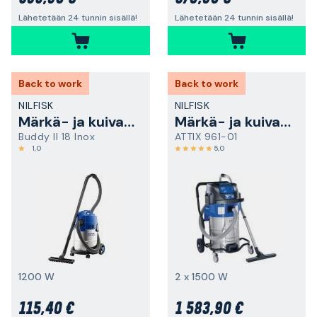
Lähetetään 24 tunnin sisällä!
Lähetetään 24 tunnin sisällä!
Back to work
Back to work
NILFISK
NILFISK
Märkä- ja kuivaimuri
Märkä- ja kuivaimuri
Buddy II 18 Inox
ATTIX 961-01
1,0
5,0
1200 W
2 x 1500 W
115,40 €
1 583,90 €