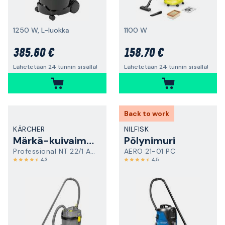
1250 W, L-luokka
1100 W
385,60 €
158,70 €
Lähetetään 24 tunnin sisällä!
Lähetetään 24 tunnin sisällä!
Back to work
KÄRCHER
NILFISK
Märkä-kuivaimuri
Pölynimuri
Professional NT 22/1 Ap Te
AERO 21-01 PC
4,3
4,5