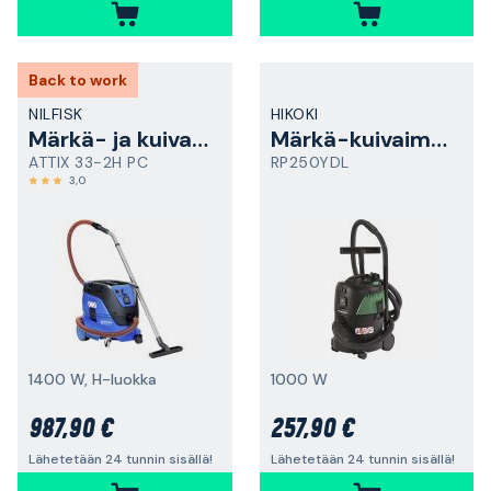
Back to work
NILFISK
HIKOKI
Märkä- ja kuivaimuri
Märkä-kuivaimuri
ATTIX 33-2H PC
RP250YDL
3,0
1400 W, H-luokka
1000 W
987,90 €
257,90 €
Lähetetään 24 tunnin sisällä!
Lähetetään 24 tunnin sisällä!