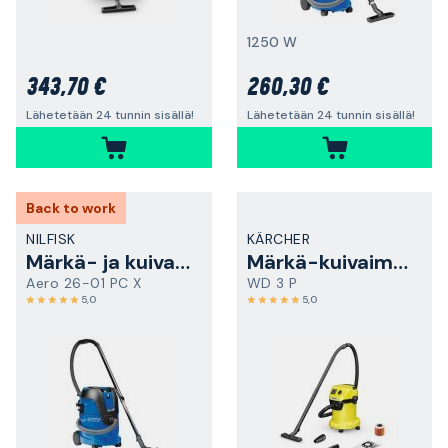
1250 W
343,70 €
260,30 €
Lähetetään 24 tunnin sisällä!
Lähetetään 24 tunnin sisällä!
Back to work
NILFISK
KÄRCHER
Märkä- ja kuivaimuri
Märkä-kuivaimuri
Aero 26-01 PC X
WD 3 P
5,0
5,0