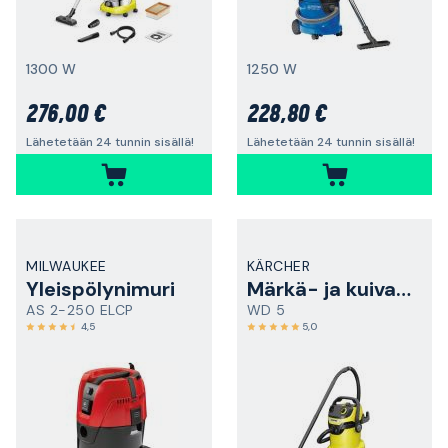
1300 W
1250 W
276,00 €
228,80 €
Lähetetään 24 tunnin sisällä!
Lähetetään 24 tunnin sisällä!
MILWAUKEE
KÄRCHER
Yleispölynimuri
Märkä- ja kuivaimuri
AS 2-250 ELCP
WD 5
4,5
5,0