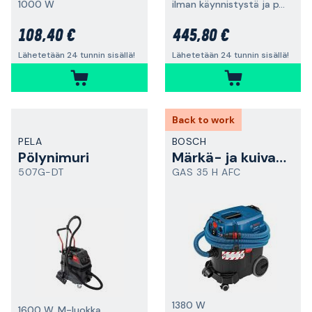
1000 W
ilman käynnistystä ja pysäytystä, 1380 W
108,40 €
445,80 €
Lähetetään 24 tunnin sisällä!
Lähetetään 24 tunnin sisällä!
Back to work
PELA
BOSCH
Pölynimuri
Märkä- ja kuivaimuri
507G-DT
GAS 35 H AFC
1380 W
1600 W, M-luokka