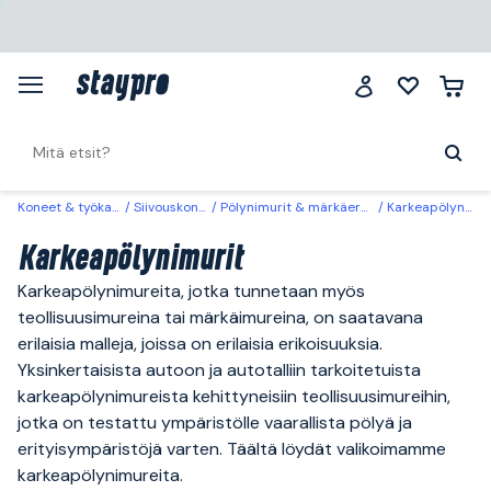
Koneet & työkalut
Siivouskoneet
Pölynimurit & märkäerottimet
Karkeapölynimurit
Karkeapölynimurit
Karkeapölynimureita, jotka tunnetaan myös
teollisuusimureina tai märkäimureina, on saatavana
erilaisia malleja, joissa on erilaisia erikoisuuksia.
Yksinkertaisista autoon ja autotalliin tarkoitetuista
karkeapölynimureista kehittyneisiin teollisuusimureihin,
jotka on testattu ympäristölle vaarallista pölyä ja
erityisympäristöjä varten. Täältä löydät valikoimamme
karkeapölynimureita.