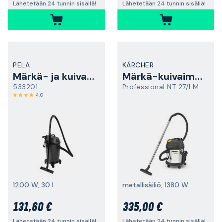
Lähetetään 24 tunnin sisällä!
Lähetetään 24 tunnin sisällä!
PELA
KÄRCHER
Märkä- ja kuivaimuri
Märkä-kuivaimuri
533201
Professional NT 27/1 Me Advanced
4,0
1200 W, 30 l
metallisäiliö, 1380 W
131,60 €
335,00 €
Lähetetään 24 tunnin sisällä!
Lähetetään 24 tunnin sisällä!