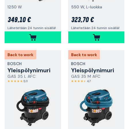
1250 W
550 W, L-luokka
349,10 €
323,70 €
Lähetetään 24 tunnin sisällä!
Lähetetään 24 tunnin sisällä!
Back to work
Back to work
BOSCH
BOSCH
Yleispölynimuri
Yleispölynimuri
GAS 35 L AFC
GAS 35 M AFC
5,0
4,7