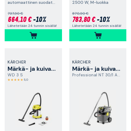
automaattinen suodattimen puhdistus, 1200 W, L-luokka
2500 W, M-luokka
737,90 €
870,90 €
664,10 €
-10%
783,80 €
-10%
Lähetetään 24 tunnin sisällä!
Lähetetään 24 tunnin sisällä!
KÄRCHER
KÄRCHER
Märkä- ja kuivaimuri
Märkä- ja kuivaimuri
WD 3 S
Professional NT 30/1 AP L
5,0