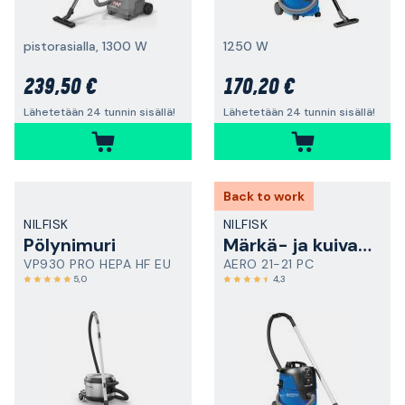
pistorasialla, 1300 W
1250 W
239,50 €
170,20 €
Lähetetään 24 tunnin sisällä!
Lähetetään 24 tunnin sisällä!
Back to work
NILFISK
NILFISK
Pölynimuri
Märkä- ja kuivaimuri
VP930 PRO HEPA HF EU
AERO 21-21 PC
5,0
4,3