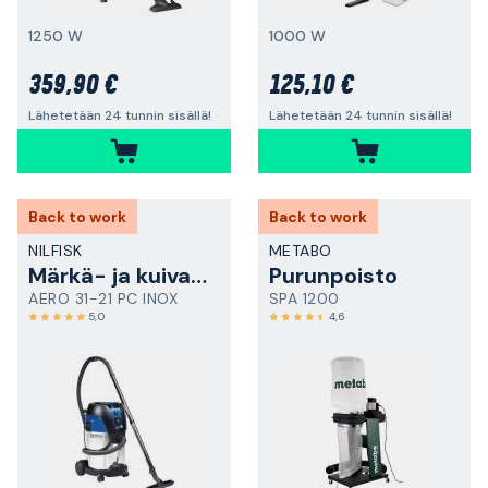
1250 W
1000 W
359,90 €
125,10 €
Lähetetään 24 tunnin sisällä!
Lähetetään 24 tunnin sisällä!
Back to work
Back to work
NILFISK
METABO
Märkä- ja kuivaimuri
Purunpoisto
AERO 31-21 PC INOX
SPA 1200
5,0
4,6