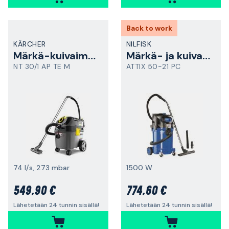
Back to work
KÄRCHER
NILFISK
Märkä-kuivaimuri
Märkä- ja kuivaimuri
NT 30/1 AP TE M
ATTIX 50-21 PC
74 l/s, 273 mbar
1500 W
549,90 €
774,60 €
Lähetetään 24 tunnin sisällä!
Lähetetään 24 tunnin sisällä!