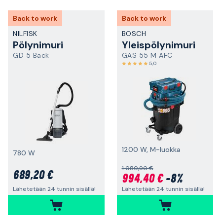
Back to work
Back to work
NILFISK
BOSCH
Pölynimuri
Yleispölynimuri
GD 5 Back
GAS 55 M AFC
5,0
1200 W, M-luokka
780 W
1 080,90 €
689,20 €
994,40 €
-8%
Lähetetään 24 tunnin sisällä!
Lähetetään 24 tunnin sisällä!