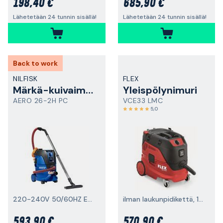
198,40 €
685,90 €
Lähetetään 24 tunnin sisällä!
Lähetetään 24 tunnin sisällä!
Back to work
NILFISK
FLEX
Märkä-kuivaimuri
Yleispölynimuri
AERO 26-2H PC
VCE33 LMC
5,0
220-240V 50/60HZ EU, H-luokka
ilman laukunpidikettä, 1400 W, L-luokka
593,90 €
570,90 €