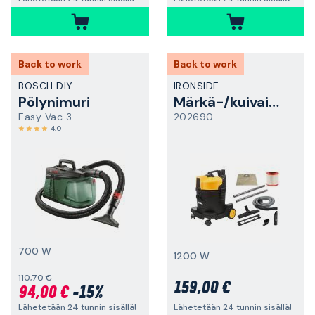
Back to work
Back to work
BOSCH DIY
IRONSIDE
Pölynimuri
Märkä-/kuivaimuri
Easy Vac 3
202690
4,0
700 W
1200 W
110,70 €
159,00 €
94,00 €
-15%
Lähetetään 24 tunnin sisällä!
Lähetetään 24 tunnin sisällä!