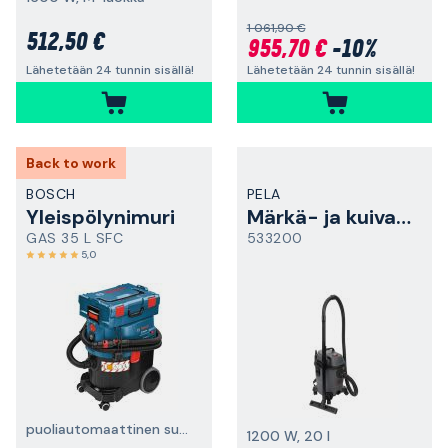
1 061,90 €
512,50 €
955,70 €
-10%
Lähetetään 24 tunnin sisällä!
Lähetetään 24 tunnin sisällä!
Back to work
BOSCH
PELA
Yleispölynimuri
Märkä- ja kuivaimuri
GAS 35 L SFC
533200
5,0
puoliautomaattinen suodattimen puhdistus, 1200 W, L-luokka
1200 W, 20 l