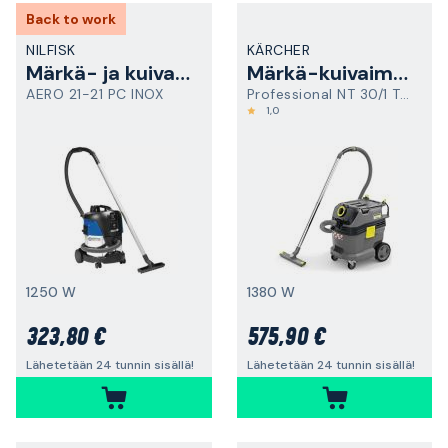
Back to work
NILFISK
KÄRCHER
Märkä- ja kuivaimuri
Märkä-kuivaimuri
AERO 21-21 PC INOX
Professional NT 30/1 Tact
1,0
1250 W
1380 W
323,80 €
575,90 €
Lähetetään 24 tunnin sisällä!
Lähetetään 24 tunnin sisällä!