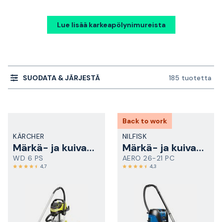
Lue lisää karkeapölynimureista
SUODATA & JÄRJESTÄ
185 tuotetta
Back to work
KÄRCHER
NILFISK
Märkä- ja kuivaimuri
Märkä- ja kuivaimuri
WD 6 PS
AERO 26-21 PC
4,7
4,3