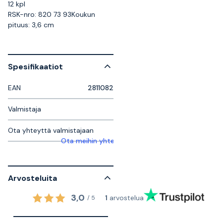
12 kpl
RSK-nro: 820 73 93Koukun
pituus: 3,6 cm
Spesifikaatiot
EAN
2811082
Valmistaja
Ota yhteyttä valmistajaan
Ota meihin yhteyttä saadaksesi lisätietoja
Arvosteluita
3,0
1
arvostelua
/
5