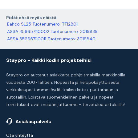
Pidät ehkä myös näistä
Bahco SL25 Tuotenumero: TT12801
ASSA 356657110002 Tuotenumero: 3019839
ASSA 356657110011 Tuotenumero: 3019840
Staypro - Kaikki kodin projekteihisi
Staypro on auttanut asiakkaita pohjoismaisilla markkinoilla
vuodesta 2007 lähtien. Nopeasta ja helppokäyttöisestä
verkkokaupastamme löydät kaiken kotiin, puutarhaan ja
autotalliin. Loistava suomenkielinen palvelu ja nopeat
toimitukset ovat meidän juttumme - tervetuloa ostoksille!
Asiakaspalvelu
Ota yhteyttä