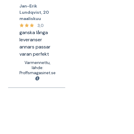
Jan-Erik
Lundqvist
,
20
maaliskuu
3,0
ganska långa
leveranser
annars passar
varan perfekt
Varmennettu,
lähde:
Proffsmagasinet.se