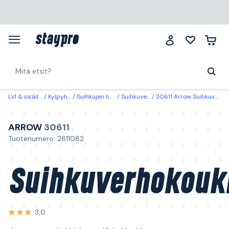
LVI & sisäilma
Kylpyhuone
Suihkujen lisätarvikkeet
Suihkuverhot & ripustus
30611 Arrow Suihkuverhokoukku ripustettavaksi kiskoon, 12 kpl/pakkaus
ARROW
30611
Tuotenumero: 2811082
Suihkuverhokouk
3,0