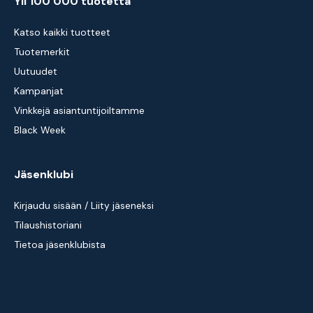
Yli 100 000 tuotetta
Katso kaikki tuotteet
Tuotemerkit
Uutuudet
Kampanjat
Vinkkejä asiantuntijoiltamme
Black Week
Jäsenklubi
Kirjaudu sisään / Liity jäseneksi
Tilaushistoriani
Tietoa jäsenklubista