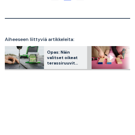
Aiheeseen liittyviä artikkeleita:
Opas: Näin
valitset oikeat
terassiruuvit
terassillesi