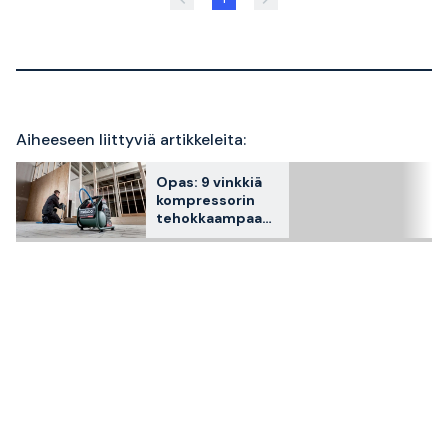
Aiheeseen liittyviä artikkeleita:
Opas: 9 vinkkiä
kompressorin
tehokkaampaan
ja pitkäaikaiseen
käyttöön