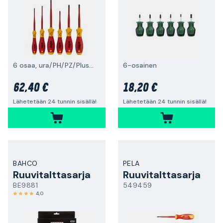
6 osaa, ura/PH/PZ/PlusMinus
6-osainen
62,40 €
18,20 €
Lähetetään 24 tunnin sisällä!
Lähetetään 24 tunnin sisällä!
BAHCO
PELA
Ruuvitalttasarja
Ruuvitalttasarja
BE9881
549459
4,0