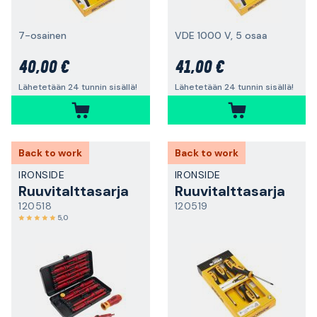
7-osainen
VDE 1000 V, 5 osaa
40,00 €
41,00 €
Lähetetään 24 tunnin sisällä!
Lähetetään 24 tunnin sisällä!
Back to work
Back to work
IRONSIDE
IRONSIDE
Ruuvitalttasarja
Ruuvitalttasarja
120518
120519
5,0