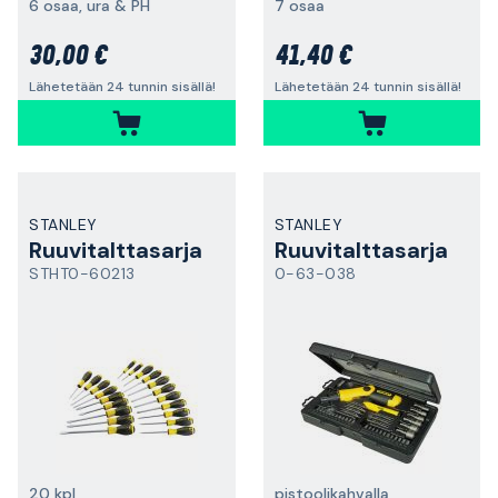
6 osaa, ura & PH
7 osaa
30,00 €
41,40 €
Lähetetään 24 tunnin sisällä!
Lähetetään 24 tunnin sisällä!
STANLEY
STANLEY
Ruuvitalttasarja
Ruuvitalttasarja
STHT0-60213
0-63-038
20 kpl
pistoolikahvalla