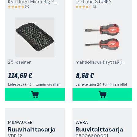
Kraftform Micro Big Pack 1
Tri-Lobe STUBBY
5,0
4,8
25-osainen
mahdollisuus käyttää jakoavainta lisäkiristykseen
114,60 €
8,60 €
Lähetetään 24 tunnin sisällä!
Lähetetään 24 tunnin sisällä!
MILWAUKEE
WERA
Ruuvitalttasarja
Ruuvitalttasarja
VDE 12
05006600001