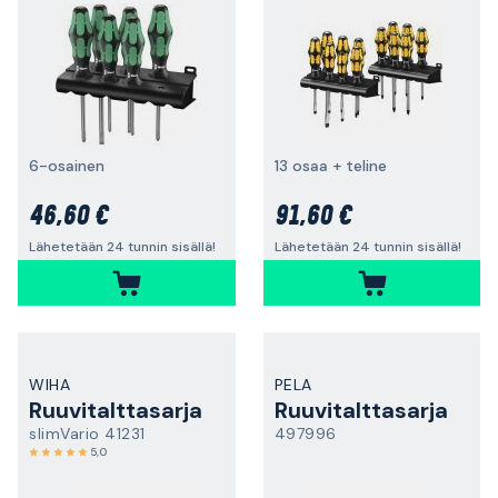
6-osainen
13 osaa + teline
46,60 €
91,60 €
Lähetetään 24 tunnin sisällä!
Lähetetään 24 tunnin sisällä!
WIHA
PELA
Ruuvitalttasarja
Ruuvitalttasarja
slimVario 41231
497996
5,0