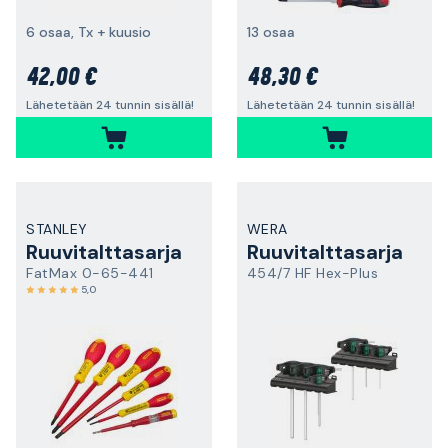
6 osaa, Tx + kuusio
13 osaa
42,00 €
48,30 €
Lähetetään 24 tunnin sisällä!
Lähetetään 24 tunnin sisällä!
STANLEY
WERA
Ruuvitalttasarja
Ruuvitalttasarja
FatMax 0-65-441
454/7 HF Hex-Plus
5,0