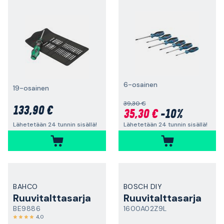
6-osainen
19-osainen
39,30 €
133,90 €
35,30 €
-10%
Lähetetään 24 tunnin sisällä!
Lähetetään 24 tunnin sisällä!
BAHCO
BOSCH DIY
Ruuvitalttasarja
Ruuvitalttasarja
BE9886
1600A02Z9L
4,0