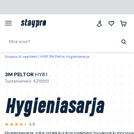
Suojaus & vaatteet
HY81 3M Peltor Hygieniasarja
3M PELTOR
HY81
Tuotenumero: KZ15951
Hygieniasarja
4,8
Hygieniasarja, joka pitää kuulosuojaimesi hyvässä kunnossa