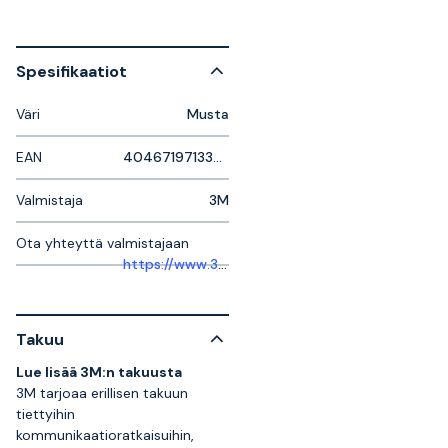
Spesifikaatiot
Väri
Musta
EAN
4046719713356
Valmistaja
3M
Ota yhteyttä valmistajaan
https://www.3msverige.se/3M/sv_SE/company-ndc/help-center/
Takuu
Lue lisää 3M:n takuusta
3M tarjoaa erillisen takuun
tiettyihin
kommunikaatioratkaisuihin,