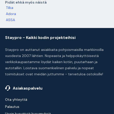
Pidät ehkä myös näistä
Tilka
Adora
ASSA
Staypro - Kaikki kodin projekteihisi
Staypro on auttanut asiakkaita pohjoismaisilla markkinoilla
vuodesta 2007 lähtien. Nopeasta ja helppokäyttöisestä
verkkokaupastamme löydät kaiken kotiin, puutarhaan ja
autotalliin. Loistava suomenkielinen palvelu ja nopeat
toimitukset ovat meidän juttumme - tervetuloa ostoksille!
Asiakaspalvelu
Ota yhteyttä
Palautus
Usein kysyttyjä kysymyksiä