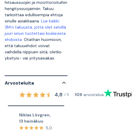
hitsaussuojiin ja moottoroituihin
hengityssuojaimiin. Takuu
tarkoittaa edullisempia ehtoja
sinulle asiakkaana.
Lue kaikki
3M:n takuusta, jotta olet selvillä
juuri sinun tuotettasi koskevista
ehdoista.
Otathan huomioon,
että takuuehdot voivat
vaihdella riippuen siitä, oletko
yksityis- vai yritysasiakas.
Arvosteluita
4,8
109
arvostelua
/
5
Niklas Lövgren
,
13 heinäkuu
5,0