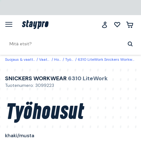
Suojaus & vaatteet
Vaatteet
Housut
Työhousut
6310 LiteWork Snickers Workwear Työhousut khaki/musta Khaki/Musta
SNICKERS WORKWEAR
6310 LiteWork
Tuotenumero: 3099223
Työhousut
khaki/musta