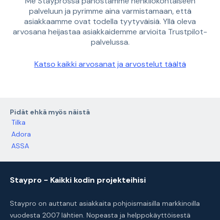
Me Stayprossa panostamme henkilökohtaiseen
palveluun ja pyrimme aina varmistamaan, että
asiakkaamme ovat todella tyytyväisiä. Yllä oleva
arvosana heijastaa asiakkaidemme arvioita Trustpilot-
palvelussa.
Katso kaikki arvosanat ja arvostelut täältä
Pidät ehkä myös näistä
Tilka
Adora
ASSA
Staypro - Kaikki kodin projekteihisi
Staypro on auttanut asiakkaita pohjoismaisilla markkinoilla
vuodesta 2007 lähtien. Nopeasta ja helppokäyttöisestä