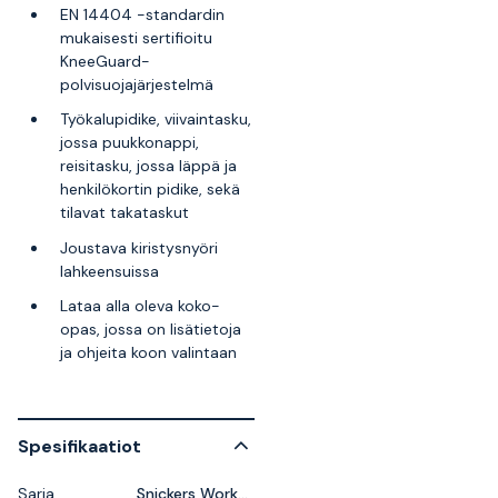
EN 14404 -standardin
mukaisesti sertifioitu
KneeGuard-
polvisuojajärjestelmä
Työkalupidike, viivaintasku,
jossa puukkonappi,
reisitasku, jossa läppä ja
henkilökortin pidike, sekä
tilavat takataskut
Joustava kiristysnyöri
lahkeensuissa
Lataa alla oleva koko-
opas, jossa on lisätietoja
ja ohjeita koon valintaan
Spesifikaatiot
Sarja
Snickers Workwear LiteWork