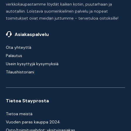
verkkokaupastamme löydät kaiken kotiin, puutarhaan ja
autotalliin. Loistava suomenkielinen palvelu ja nopeat
toimitukset ovat meidän juttumme - tervetuloa ostoksille!
Asiakaspalvelu
Ota yhteyttä
Palautus
Usein kysyttyjä kysymyksiä
Tilaushistoriani
Tietoa Stayprosta
Tietoa meistä
Vuoden paras kauppa 2024
Osto/toimitusehdot: yksityisasiakas