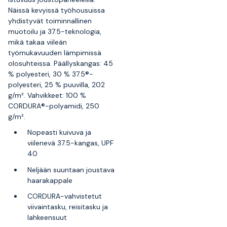
Näissä kevyissä työhousuissa
yhdistyvät toiminnallinen
muotoilu ja 37.5-teknologia,
mikä takaa viileän
työmukavuuden lämpimissä
olosuhteissa. Päällyskangas: 45
% polyesteri, 30 % 37.5®-
polyesteri, 25 % puuvilla, 202
g/m². Vahvikkeet: 100 %
CORDURA®-polyamidi, 250
g/m².
Nopeasti kuivuva ja
viilenevä 37.5-kangas, UPF
40
Neljään suuntaan joustava
haarakappale
CORDURA-vahvistetut
viivaintasku, reisitasku ja
lahkeensuut