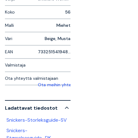
Koko
56
Malli
Miehet
Väri
Beige, Musta
EAN
7332515419484
Valmistaja
Ota yhteyttä valmistajaan
Ota meihin yhteyttä saadaksesi lisätietoja
Ladattavat tiedostot
Snickers-Storleksguide-SV
Snickers-
Størrelsesguide_DK