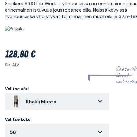
Snickers 6310 LiteWork -työhousuissa on erinomainen ilman
erinomainen istuvuus joustopaneeleilla. Näissä kevyissä
työhousuissa yhdistyvät toiminnallinen muotoilu ja 37.5-te
128,80 €
Sis. ALV
Saatavill
olevat
vaihtoehd
Valitse väri
Khaki/Musta
Valitse koko
56