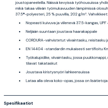
joustopaneeleilla. Näissä kevyissä työhousuissa yhdis
mikä takaa viileän työmukavuuden lämpimissä olosuht
37.5®-polyesteri, 25 % puuvilla, 202 g/m². Vahvikke
Nopeasti kuivuva ja viilenevä 37.5-kangas, UPF
Neljään suuntaan joustava haarakappale
CORDURA-vahvistetut viivaintasku, reisitasku 
EN 14404 -standardin mukaisesti sertifioitu K
Työkalupidike, viivaintasku, jossa puukkonappi, r
tilavat takataskut
Joustava kiristysnyöri lahkeensuissa
Lataa alla oleva koko-opas, jossa on lisätietoja
Spesifikaatiot