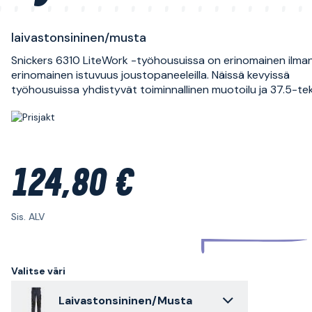
laivastonsininen/musta
Snickers 6310 LiteWork -työhousuissa on erinomainen ilman
erinomainen istuvuus joustopaneeleilla. Näissä kevyissä
työhousuissa yhdistyvät toiminnallinen muotoilu ja 37.5-te
124,80 €
Sis. ALV
Valitse väri
Laivastonsininen/Musta