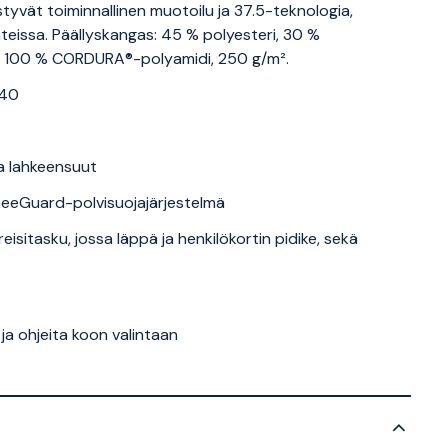
tyvät toiminnallinen muotoilu ja 37.5-teknologia,
eissa. Päällyskangas: 45 % polyesteri, 30 %
et: 100 % CORDURA®-polyamidi, 250 g/m².
 40
ja lahkeensuut
neeGuard-polvisuojajärjestelmä
eisitasku, jossa läppä ja henkilökortin pidike, sekä
 ja ohjeita koon valintaan