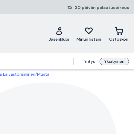
30 päivän palautusoikeus
Jäsenklubi
Minun listani
Ostoskori
Yritys
Yksityinen
a Laivastonsininen/Musta