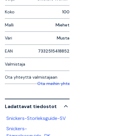
Koko
100
Malli
Miehet
Väri
Musta
EAN
7332515418852
Valmistaja
Ota yhteyttä valmistajaan
Ota meihin yhteyttä saadaksesi lisätietoja
Ladattavat tiedostot
Snickers-Storleksguide-SV
Snickers-
Størrelsesguide_DK