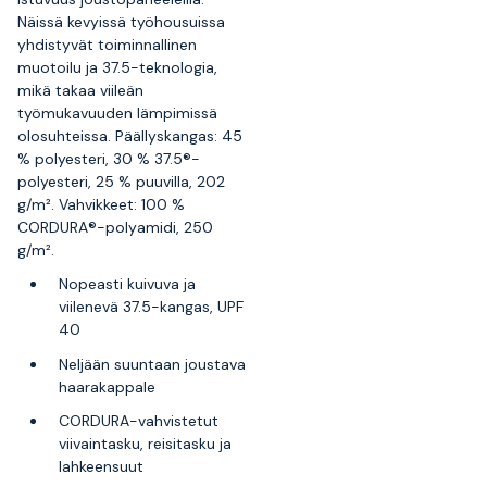
Näissä kevyissä työhousuissa
yhdistyvät toiminnallinen
muotoilu ja 37.5-teknologia,
mikä takaa viileän
työmukavuuden lämpimissä
olosuhteissa. Päällyskangas: 45
% polyesteri, 30 % 37.5®-
polyesteri, 25 % puuvilla, 202
g/m². Vahvikkeet: 100 %
CORDURA®-polyamidi, 250
g/m².
Nopeasti kuivuva ja
viilenevä 37.5-kangas, UPF
40
Neljään suuntaan joustava
haarakappale
CORDURA-vahvistetut
viivaintasku, reisitasku ja
lahkeensuut