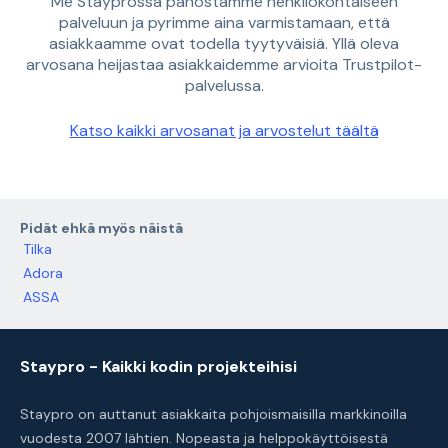
Me Stayprossa panostamme henkilökohtaiseen
palveluun ja pyrimme aina varmistamaan, että
asiakkaamme ovat todella tyytyväisiä. Yllä oleva
arvosana heijastaa asiakkaidemme arvioita Trustpilot-
palvelussa.
Katso kaikki arvosanat ja arvostelut täältä
Pidät ehkä myös näistä
Tilka
Adora
ASSA
Staypro - Kaikki kodin projekteihisi
Staypro on auttanut asiakkaita pohjoismaisilla markkinoilla
vuodesta 2007 lähtien. Nopeasta ja helppokäyttöisestä