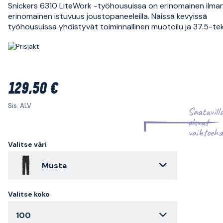
Snickers 6310 LiteWork -työhousuissa on erinomainen ilman
erinomainen istuvuus joustopaneeleilla. Näissä kevyissä
työhousuissa yhdistyvät toiminnallinen muotoilu ja 37.5-te
129,50 €
Sis. ALV
Saatavill
olevat
vaihtoehd
Valitse väri
Musta
Valitse koko
100