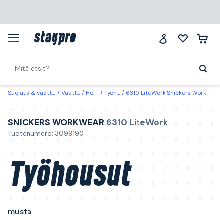
Suojaus & vaatteet
Vaatteet
Housut
Työhousut
6310 LiteWork Snickers Workwear Työhousut musta Musta
SNICKERS WORKWEAR
6310 LiteWork
Tuotenumero: 3099190
Työhousut
musta