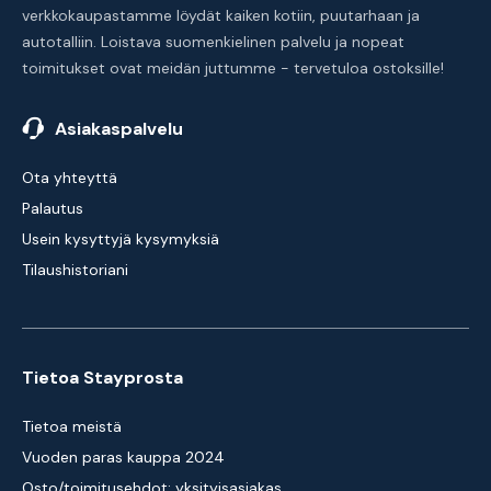
verkkokaupastamme löydät kaiken kotiin, puutarhaan ja
autotalliin. Loistava suomenkielinen palvelu ja nopeat
toimitukset ovat meidän juttumme - tervetuloa ostoksille!
Asiakaspalvelu
Ota yhteyttä
Palautus
Usein kysyttyjä kysymyksiä
Tilaushistoriani
Tietoa Stayprosta
Tietoa meistä
Vuoden paras kauppa 2024
Osto/toimitusehdot: yksityisasiakas