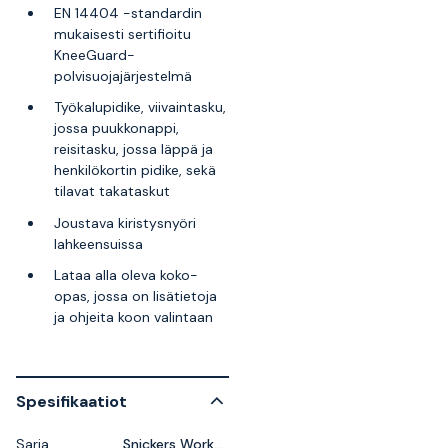
EN 14404 -standardin
mukaisesti sertifioitu
KneeGuard-
polvisuojajärjestelmä
Työkalupidike, viivaintasku,
jossa puukkonappi,
reisitasku, jossa läppä ja
henkilökortin pidike, sekä
tilavat takataskut
Joustava kiristysnyöri
lahkeensuissa
Lataa alla oleva koko-
opas, jossa on lisätietoja
ja ohjeita koon valintaan
Spesifikaatiot
Sarja
Snickers Workwear LiteWork