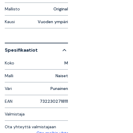
Mallisto
Original
Kausi
Vuoden ympäri
Spesifikaatiot
Koko
M
Malli
Naiset
Väri
Punainen
EAN
7322302718111
Valmistaja
Ota yhteyttä valmistajaan
Ota meihin yhteyttä saadaksesi lisätietoja