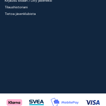
Kirjaudu sisään / Liity jäseneksi
Tilaushistoriani
Tietoa jäsenklubista