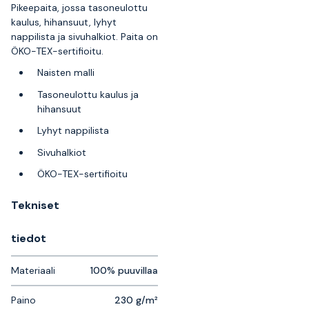
Pikeepaita, jossa tasoneulottu
kaulus, hihansuut, lyhyt
nappilista ja sivuhalkiot. Paita on
ÖKO-TEX-sertifioitu.
Naisten malli
Tasoneulottu kaulus ja
hihansuut
Lyhyt nappilista
Sivuhalkiot
ÖKO-TEX-sertifioitu
Tekniset
tiedot
Materiaali
100% puuvillaa
Paino
230 g/m²