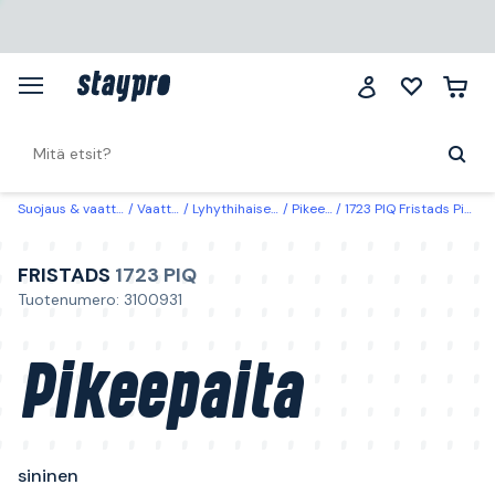
Suojaus & vaatteet
Vaatteet
Lyhythihaiset paidat
Pikeepaidat
1723 PIQ Fristads Pikeepaita sininen Sininen
FRISTADS
1723 PIQ
Tuotenumero: 3100931
Pikeepaita
sininen