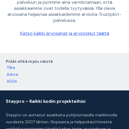
palveluun ja pyrimme aina varmistamaan, että
asiakkaamme ovat todella tyytyväisiä. Yllä oleva
arvosana heijastaa asiakkaidemme arvioita Trustpilot-
palvelussa.
Katso kaikki arvosanat ja arvostelut täältä
Pidät ehkä myös näistä
Tilka
Adora
ASSA
Staypro - Kaikki kodin projekteihisi
Staypro on auttanut asiakkaita pohjoismaisilla markkinoilla
vuodesta 2007 lähtien. Nopeasta ja helppokäyttöisestä
verkkokaupastamme löydät kaiken kotiin, puutarhaan ja