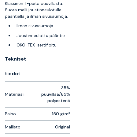
Klassinen T-paita puuvillasta.
Suora malli joustinneulotulla
pääntiellä ja ilman sivusaumoja.
Ilman sivusaumoja
Joustinneulottu pääntie
ÖKO-TEX-sertifioitu
Tekniset
tiedot
35%
Materiaali
puuvillaa/65%
polyesteriä
Paino
150 g/m²
Mallisto
Original