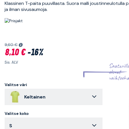
Klassinen T-paita puuvillasta. Suora malli joustinneulotulla p
ja ilman sivusaumoja.
9,60 €
8,10 €
-16%
Sis. ALV
Saatavill
olevat
vaihtoehd
Valitse väri
Keltainen
Valitse koko
S