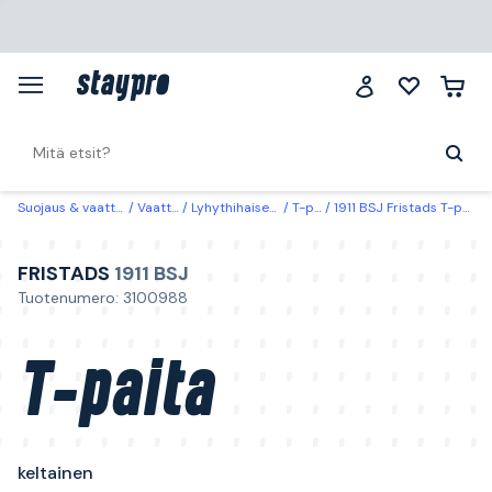
Suojaus & vaatteet
Vaatteet
Lyhythihaiset paidat
T-paidat
1911 BSJ Fristads T-paita keltainen Keltainen
FRISTADS
1911 BSJ
Tuotenumero: 3100988
T-paita
keltainen