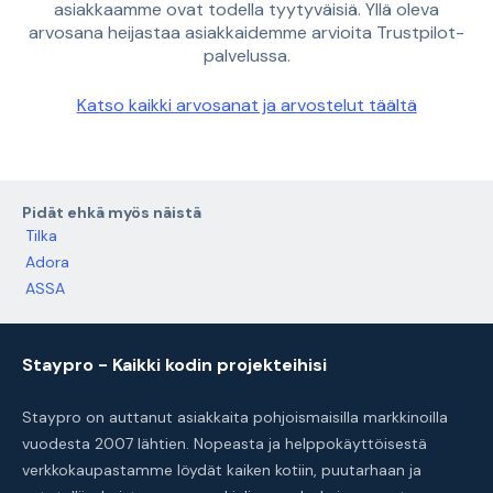
asiakkaamme ovat todella tyytyväisiä. Yllä oleva
arvosana heijastaa asiakkaidemme arvioita Trustpilot-
palvelussa.
Katso kaikki arvosanat ja arvostelut täältä
Pidät ehkä myös näistä
Tilka
Adora
ASSA
Staypro - Kaikki kodin projekteihisi
Staypro on auttanut asiakkaita pohjoismaisilla markkinoilla
vuodesta 2007 lähtien. Nopeasta ja helppokäyttöisestä
verkkokaupastamme löydät kaiken kotiin, puutarhaan ja