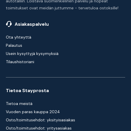
autotalliin. Loistava suomenkielinen palvelu ja nopeat
toimitukset ovat meidän juttumme - tervetuloa ostoksille!
Asiakaspalvelu
Ota yhteyttä
Palautus
Usein kysyttyjä kysymyksiä
Tilaushistoriani
Tietoa Stayprosta
Tietoa meistä
Vuoden paras kauppa 2024
Osto/toimitusehdot: yksityisasiakas
Osto/toimitusehdot: yritysasiakas