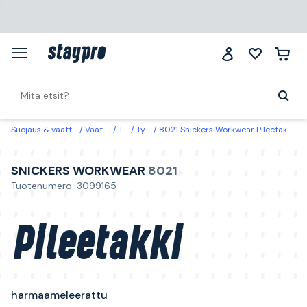
Suojaus & vaatteet
Vaatteet
Takit
Työtakit
8021 Snickers Workwear Pileetakki harmaameleerattu Harmaameleerattu
SNICKERS WORKWEAR
8021
Tuotenumero: 3099165
Pileetakki
harmaameleerattu