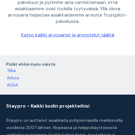
palveluun ja pyrimme aina varmistamaan, että
asiakkaamme ovat todella tyytyväisiä. Yllä oleva
arvosana heijastaa asiakkaidemme arvioita Trustpilot-
palvelussa.
Katso kaikki arvosanat ja arvostelut täältä
Pidät ehkä myös näistä
Tilka
Adora
ASSA
Staypro - Kaikki kodin projekteihisi
Staypro on auttanut asiakkaita pohjoismaisilla markkinoilla
vuodesta 2007 lähtien. Nopeasta ja helppokäyttöisestä
verkkokaupastamme löydät kaiken kotiin, puutarhaan ja