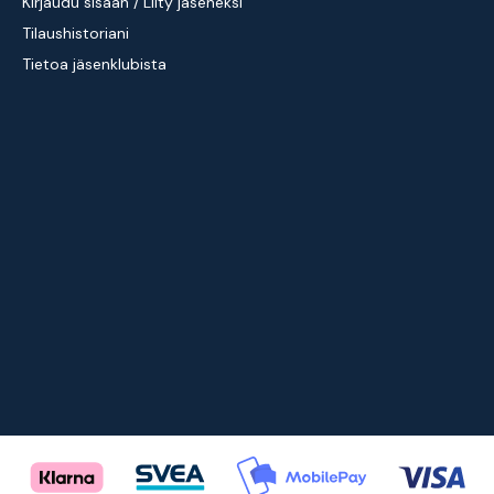
Kirjaudu sisään / Liity jäseneksi
Tilaushistoriani
Tietoa jäsenklubista