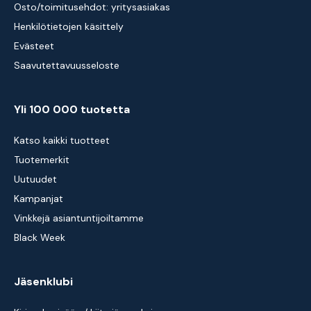
Osto/toimitusehdot: yritysasiakas
Henkilötietojen käsittely
Evästeet
Saavutettavuusseloste
Yli 100 000 tuotetta
Katso kaikki tuotteet
Tuotemerkit
Uutuudet
Kampanjat
Vinkkejä asiantuntijoiltamme
Black Week
Jäsenklubi