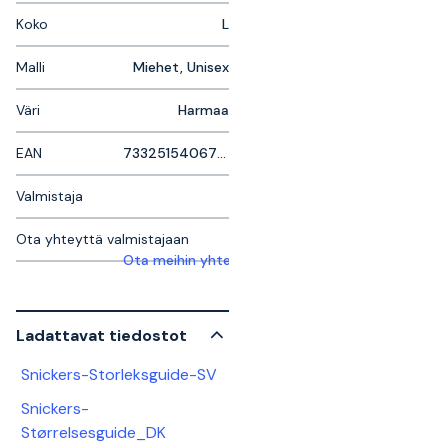
Koko
L
Malli
Miehet, Unisex
Väri
Harmaa
EAN
7332515406774
Valmistaja
Ota yhteyttä valmistajaan
Ota meihin yhteyttä saadaksesi lisätietoja
Ladattavat tiedostot
Snickers-Storleksguide-SV
Snickers-
Størrelsesguide_DK