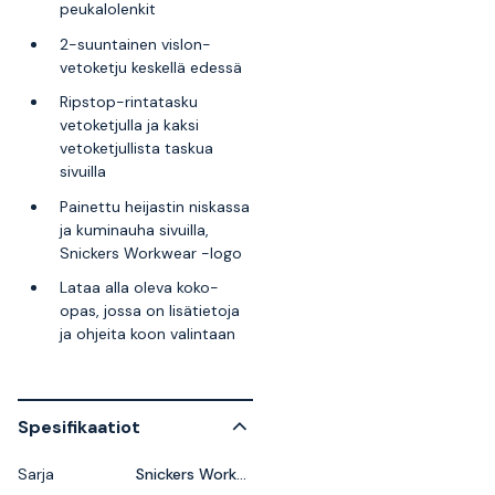
peukalolenkit
2-suuntainen vislon-
vetoketju keskellä edessä
Ripstop-rintatasku
vetoketjulla ja kaksi
vetoketjullista taskua
sivuilla
Painettu heijastin niskassa
ja kuminauha sivuilla,
Snickers Workwear -logo
Lataa alla oleva koko-
opas, jossa on lisätietoja
ja ohjeita koon valintaan
Spesifikaatiot
Sarja
Snickers Workwear AllroundWork