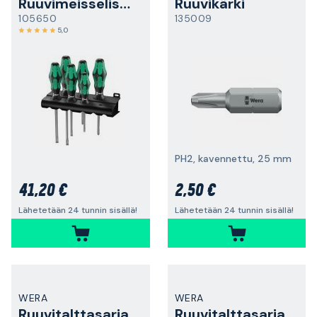
Ruuvimeisselisarja
Ruuvikärki
105650
135009
5,0
PH2, kavennettu, 25 mm
41,20 €
2,50 €
Lähetetään 24 tunnin sisällä!
Lähetetään 24 tunnin sisällä!
WERA
WERA
Ruuvitalttasarja
Ruuvitalttasarja