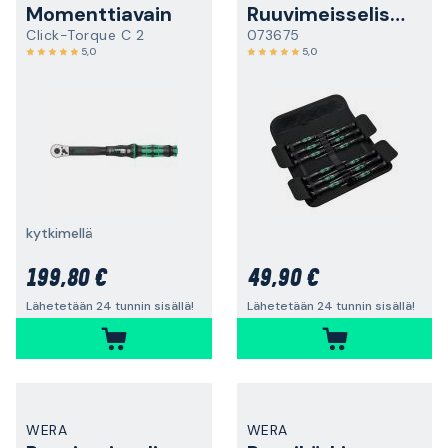
Momenttiavain
Ruuvimeisselisarja
Click-Torque C 2
073675
5,0
5,0
kytkimellä
199,80 €
49,90 €
Lähetetään 24 tunnin sisällä!
Lähetetään 24 tunnin sisällä!
WERA
WERA