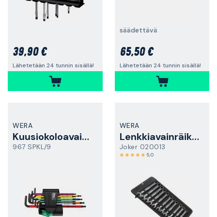
säädettävä
39,90 €
65,50 €
Lähetetään 24 tunnin sisällä!
Lähetetään 24 tunnin sisällä!
WERA
WERA
Kuusiokoloavainsarja
Lenkkiavainräikkäsarja
967 SPKL/9
Joker 020013
5,0