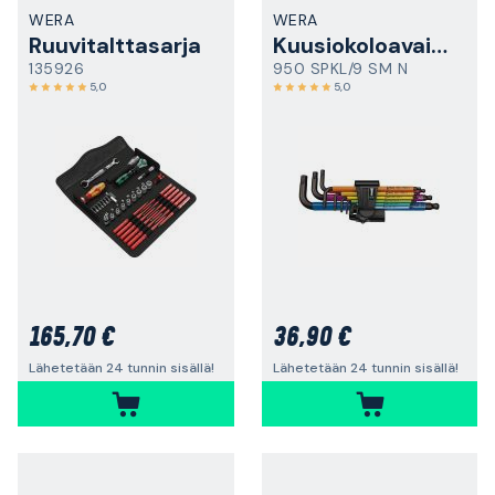
WERA
WERA
Ruuvitalttasarja
Kuusiokoloavainsarja
135926
950 SPKL/9 SM N
5,0
5,0
165,70 €
36,90 €
Lähetetään 24 tunnin sisällä!
Lähetetään 24 tunnin sisällä!