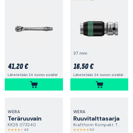
37 mm
41,20 €
16,50 €
Lähetetään 24 tunnin sisällä!
Lähetetään 24 tunnin sisällä!
WERA
WERA
Teräruuvain
Ruuvitalttasarja
KK28 073240
Kraftform Kompakt Turbo 1
4,8
5,0