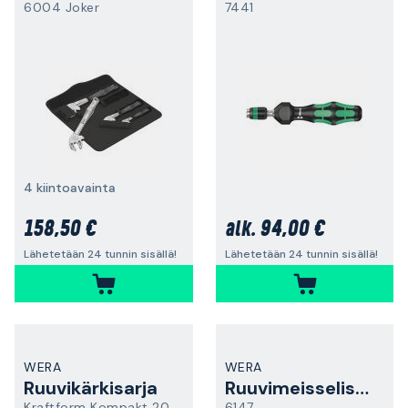
6004 Joker
7441
4 kiintoavainta
158,50 €
94,00 €
alk.
Lähetetään 24 tunnin sisällä!
Lähetetään 24 tunnin sisällä!
WERA
WERA
Ruuvikärkisarja
Ruuvimeisselisarja
Kraftform Kompakt 20
6147