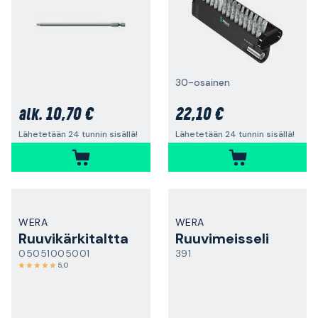
30-osainen
10,70 €
22,10 €
alk.
Lähetetään 24 tunnin sisällä!
Lähetetään 24 tunnin sisällä!
WERA
WERA
Ruuvikärkitaltta
Ruuvimeisseli
05051005001
391
5,0