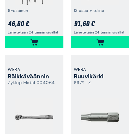
6-osainen
13 osaa + teline
46,60 €
91,60 €
Lähetetään 24 tunnin sisällä!
Lähetetään 24 tunnin sisällä!
WERA
WERA
Räikkäväännin
Ruuvikärki
Zyklop Metal 004064
867/1 TZ