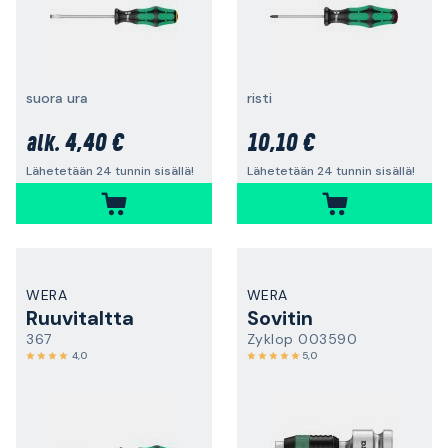
suora ura
risti
4,40 €
10,10 €
alk.
Lähetetään 24 tunnin sisällä!
Lähetetään 24 tunnin sisällä!
WERA
WERA
Ruuvitaltta
Sovitin
367
Zyklop 003590
4,0
5,0