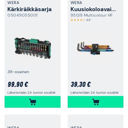
WERA
WERA
Kärkiräikkäsarja
Kuusiokoloavainsarja
05049055001
950/9 Multicolour HF
4,8
39-osainen
99,90 €
39,30 €
Lähetetään 24 tunnin sisällä!
Lähetetään 24 tunnin sisällä!