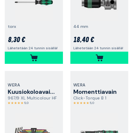
torx
44 mm
8,30 €
18,40 €
Lähetetään 24 tunnin sisällä!
Lähetetään 24 tunnin sisällä!
WERA
WERA
Kuusiokoloavainsarja
Momenttiavain
967/9 XL Multicolour HF
Click-Torque B 1
5,0
5,0