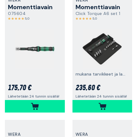
WERA
WERA
Momenttiavain
Momenttiavain
075604
Click Torque A6 set 1
5,0
5,0
mukana tarvikkeet ja laukku
175,70 €
235,60 €
Lähetetään 24 tunnin sisällä!
Lähetetään 24 tunnin sisällä!
WERA
WERA