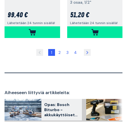
3 osaa, 1/2"
99,40 €
51,20 €
Lähetetään 24 tunnin sisällä!
Lähetetään 24 tunnin sisällä!
1
2
3
4
Aiheeseen liittyviä artikkeleita:
Opas: Bosch
Biturbo -
akkukäyttöiset
työkalut ja
koneet valtavalla