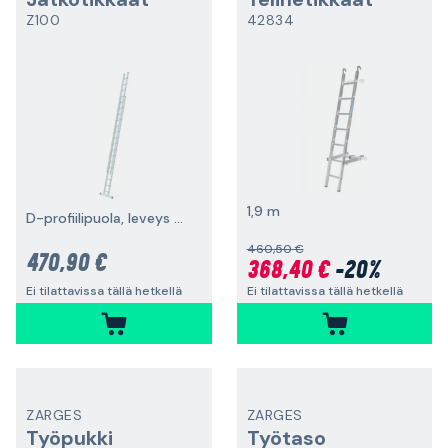
Z100
42834
1,9 m
D-profiilipuola, leveys 490 mm
460,50 €
470,90 €
368,40 €
-20%
Ei tilattavissa tällä hetkellä
Ei tilattavissa tällä hetkellä
ZARGES
ZARGES
Työpukki
Työtaso