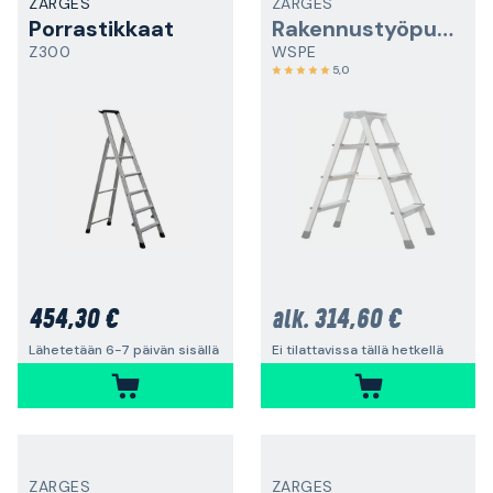
ZARGES
ZARGES
Porrastikkaat
Rakennustyöpukki
Z300
WSPE
5,0
454,30 €
314,60 €
alk.
Lähetetään 6-7 päivän sisällä
Ei tilattavissa tällä hetkellä
ZARGES
ZARGES