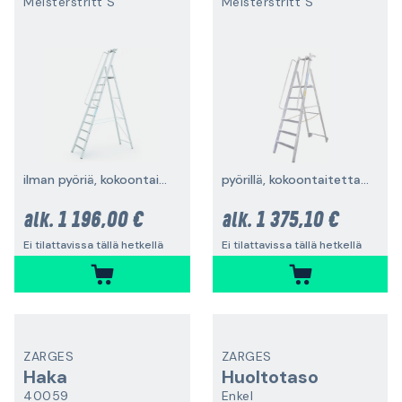
Meisterstritt S
Meisterstritt S
ilman pyöriä, kokoontaitettava
pyörillä, kokoontaitettavat
1 196,00 €
1 375,10 €
alk.
alk.
Ei tilattavissa tällä hetkellä
Ei tilattavissa tällä hetkellä
ZARGES
ZARGES
Haka
Huoltotaso
40059
Enkel