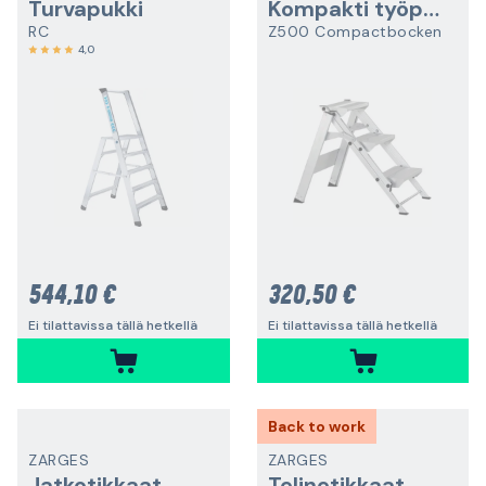
Turvapukki
Kompakti työpukki
RC
Z500 Compactbocken
4,0
544,10 €
320,50 €
Ei tilattavissa tällä hetkellä
Ei tilattavissa tällä hetkellä
Back to work
ZARGES
ZARGES
Jatkotikkaat
Telinetikkaat