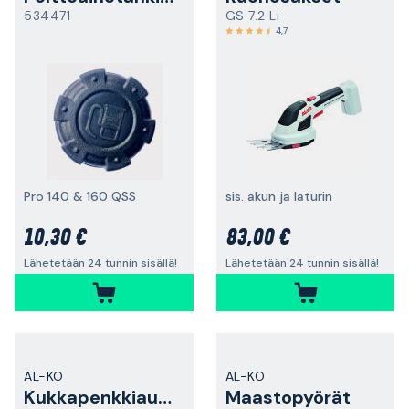
534471
GS 7.2 Li
4,7
Pro 140 & 160 QSS
sis. akun ja laturin
10,30 €
83,00 €
Lähetetään 24 tunnin sisällä!
Lähetetään 24 tunnin sisällä!
AL-KO
AL-KO
Kukkapenkkiaura
Maastopyörät