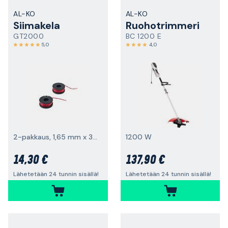
AL-KO
AL-KO
Siimakela
Ruohotrimmeri
GT2000
BC 1200 E
5,0
4,0
2-pakkaus, 1,65 mm x 3 m
1200 W
14,30 €
137,90 €
Lähetetään 24 tunnin sisällä!
Lähetetään 24 tunnin sisällä!