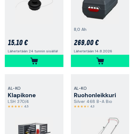
8,0 Ah
15,10 €
269,00 €
Lähetetään 24 tunnin sisällä!
Lähetetään 14.8.2026
AL-KO
AL-KO
Klapikone
Ruohonleikkuri
LSH 370/4
Silver 468 B-A Bio
4,5
4,3