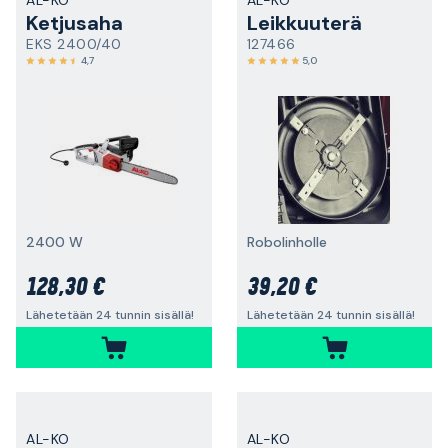
AL-KO
AL-KO
Ketjusaha
Leikkuuterä
EKS 2400/40
127466
4,7
5,0
2400 W
Robolinholle
128,30 €
39,20 €
Lähetetään 24 tunnin sisällä!
Lähetetään 24 tunnin sisällä!
AL-KO
AL-KO