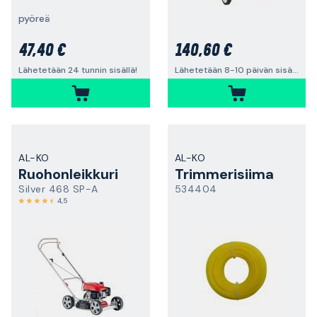
pyöreä
47,40 €
140,60 €
Lähetetään 24 tunnin sisällä!
Lähetetään 8-10 päivän sisällä
AL-KO
AL-KO
Ruohonleikkuri
Trimmerisiima
Silver 468 SP-A
534404
4,5