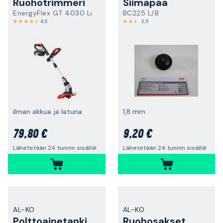
Ruohotrimmeri
Siimapää
EnergyFlex GT 4030 Li
BC225 L/B
4,5
2,5
ilman akkua ja laturia
1,8 mm
79,80 €
9,20 €
Lähetetään 24 tunnin sisällä!
Lähetetään 24 tunnin sisällä!
AL-KO
AL-KO
Polttoainetankin korkki
Ruohosakset