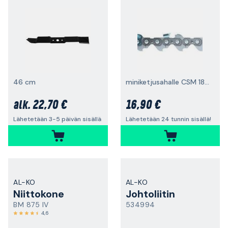
46 cm
miniketjusahalle CSM 1815
22,70 €
16,90 €
alk.
Lähetetään 3-5 päivän sisällä
Lähetetään 24 tunnin sisällä!
AL-KO
AL-KO
Niittokone
Johtoliitin
BM 875 IV
534994
4,6