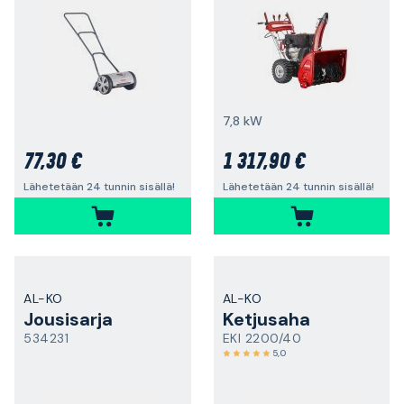
7,8 kW
77,30 €
1 317,90 €
Lähetetään 24 tunnin sisällä!
Lähetetään 24 tunnin sisällä!
AL-KO
AL-KO
Jousisarja
Ketjusaha
534231
EKI 2200/40
5,0