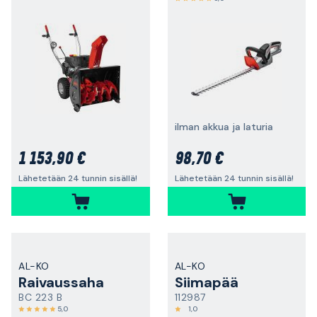
ilman akkua ja laturia
1 153,90 €
98,70 €
Lähetetään 24 tunnin sisällä!
Lähetetään 24 tunnin sisällä!
AL-KO
AL-KO
Raivaussaha
Siimapää
BC 223 B
112987
5,0
1,0