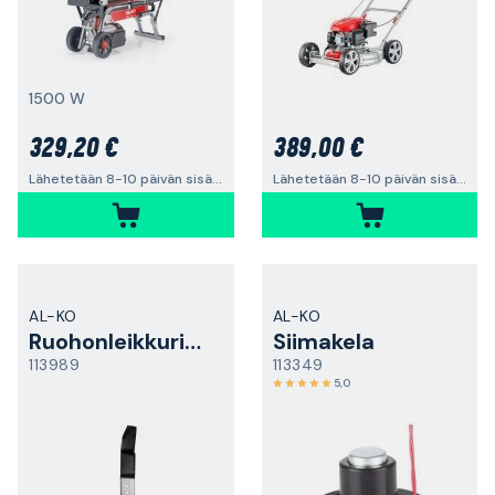
1500 W
329,20 €
389,00 €
Lähetetään 8-10 päivän sisällä
Lähetetään 8-10 päivän sisällä
AL-KO
AL-KO
Ruohonleikkurin terä
Siimakela
113989
113349
5,0