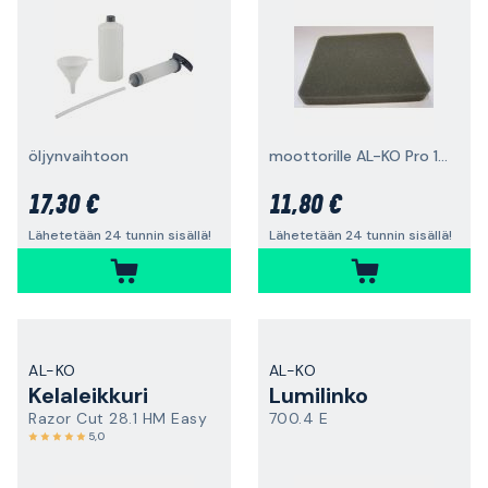
öljynvaihtoon
moottorille AL-KO Pro 140 QSS
17,30 €
11,80 €
Lähetetään 24 tunnin sisällä!
Lähetetään 24 tunnin sisällä!
AL-KO
AL-KO
Kelaleikkuri
Lumilinko
Razor Cut 28.1 HM Easy
700.4 E
5,0