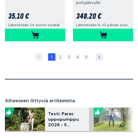
pohjalevyllä
35,10 €
348,20 €
Lähetetään 24 tunnin sisällä!
Lähetetään 8-10 päivän sisällä
1
2
3
4
5
Aiheeseen liittyviä artikkeleita:
Testi: Paras
uppopumppu
2026 - 5
myyntisuosikkia
vertailussa