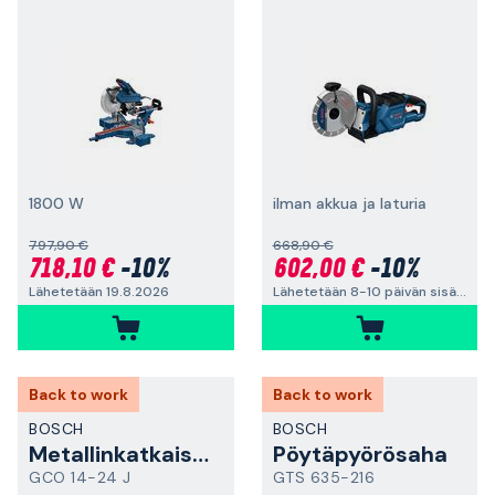
1800 W
ilman akkua ja laturia
797,90 €
668,90 €
718,10 €
-10%
602,00 €
-10%
Lähetetään 19.8.2026
Lähetetään 8-10 päivän sisällä
Back to work
Back to work
BOSCH
BOSCH
Metallinkatkaisusaha
Pöytäpyörösaha
GCO 14-24 J
GTS 635-216