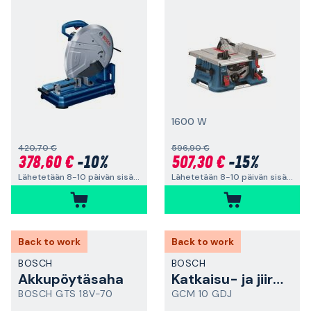
1600 W
420,70 €
596,90 €
378,60 €
-10%
507,30 €
-15%
Lähetetään 8-10 päivän sisällä
Lähetetään 8-10 päivän sisällä
Back to work
Back to work
BOSCH
BOSCH
Akkupöytäsaha
Katkaisu- ja jiirisaha
BOSCH GTS 18V-70
GCM 10 GDJ