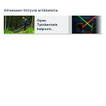
Aiheeseen liittyviä artikkeleita:
Opas:
Työskentele
helposti
akkukäyttöisesti
Bosch
Professionalin
puutarhakoneilla