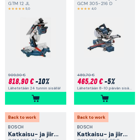
GTM 12 JL
GCM 305-216 D
5,0
4,0
909,90 €
489,70 €
818,90 €
-10%
465,20 €
-5%
Lähetetään 24 tunnin sisällä!
Lähetetään 8-10 päivän sisällä
Back to work
Back to work
BOSCH
BOSCH
Katkaisu- ja jiirisaha
Katkaisu- ja jiirisaha