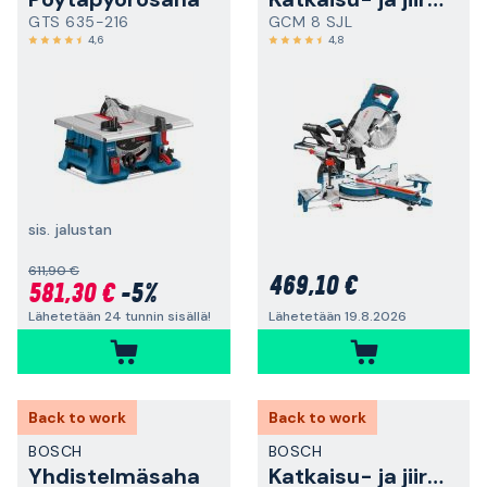
GTS 635-216
GCM 8 SJL
4,6
4,8
sis. jalustan
611,90 €
469,10 €
581,30 €
-5%
Lähetetään 24 tunnin sisällä!
Lähetetään 19.8.2026
Back to work
Back to work
BOSCH
BOSCH
Yhdistelmäsaha
Katkaisu- ja jiirisaha