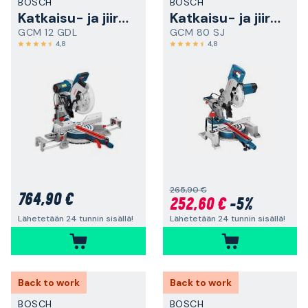
BOSCH
BOSCH
Katkaisu- ja jiirisaha
Katkaisu- ja jiirisaha
GCM 12 GDL
GCM 80 SJ
4,8
4,8
265,90 €
764,90 €
252,60 €
-5%
Lähetetään 24 tunnin sisällä!
Lähetetään 24 tunnin sisällä!
Back to work
Back to work
BOSCH
BOSCH