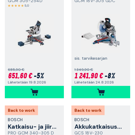
GCM 305-254D
GCM 18V-305 GDC
5,0
sis. tarvikesarjan
685,90 €
1 349,90 €
651,60 €
-5%
1 241,90 €
-8%
Lähetetään 19.8.2026
Lähetetään 24.8.2026
Back to work
Back to work
BOSCH
BOSCH
Katkaisu- ja jiirisaha
Akkukatkaisusaha
PRO GCM 340-305 D
GCS 18V-230