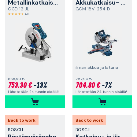
Metallinkatkaisusaha
Akkukatkaisu- ja jiirisaha
GCD 12 JL
GCM 18V-254 D
4,8
ilman akkua ja laturia
865,90 €
757,90 €
753,30 €
-13%
704,80 €
-7%
Lähetetään 24 tunnin sisällä!
Lähetetään 24 tunnin sisällä!
Back to work
Back to work
BOSCH
BOSCH
Pöytäpyörösaha
Katkaisu- ja jiirisaha