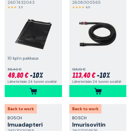
2607432043
2608000565
3,0
4,0
10 kpl:n pakkaus
55,40 €
126,10 €
49,80 €
-10%
113,40 €
-10%
Lähetetään 24 tunnin sisällä!
Lähetetään 24 tunnin sisällä!
Back to work
Back to work
BOSCH
BOSCH
Imuadapteri
Imurisovitin
2607000166
2607001976