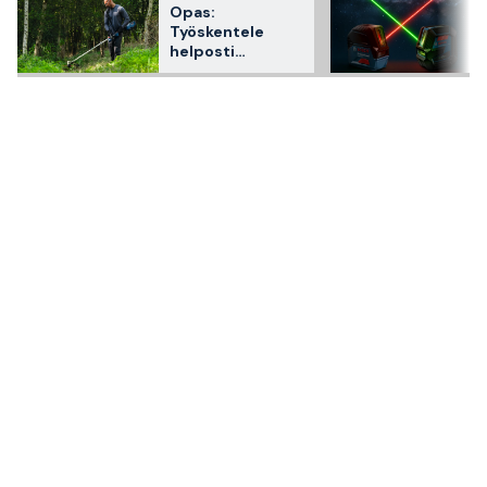
Opas:
Työskentele
helposti
akkukäyttöisesti
Bosch
Professionalin
puutarhakoneilla