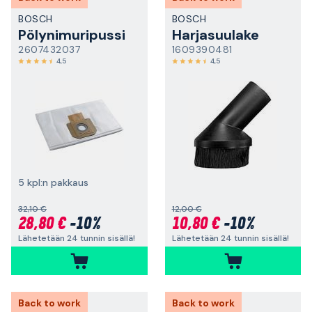
BOSCH
BOSCH
Pölynimuripussi
Harjasuulake
2607432037
1609390481
4,5
4,5
5 kpl:n pakkaus
32,10 €
12,00 €
28,80 €
-10%
10,80 €
-10%
Lähetetään 24 tunnin sisällä!
Lähetetään 24 tunnin sisällä!
Back to work
Back to work