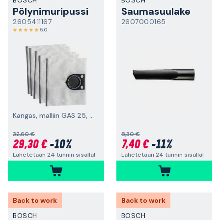
BOSCH
BOSCH
Pölynimuripussi
Saumasuulake
2605411167
2607000165
5,0
Kangas, malliin GAS 25, 5 kpl
32,60 €
8,30 €
29,30 €
-10%
7,40 €
-11%
Lähetetään 24 tunnin sisällä!
Lähetetään 24 tunnin sisällä!
Back to work
Back to work
BOSCH
BOSCH