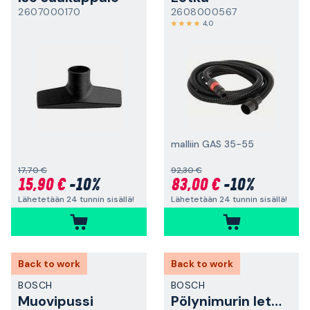
2607000170
2608000567
4,0
malliin GAS 35-55
17,70 €
92,30 €
15,90 €
-10%
83,00 €
-10%
Lähetetään 24 tunnin sisällä!
Lähetetään 24 tunnin sisällä!
Back to work
Back to work
BOSCH
BOSCH
Muovipussi
Pölynimurin letku