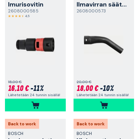
Imurisovitin
Ilmavirran säätökahva
2608000585
2608000573
4,5
18,00 €
20,00 €
16,10 €
-11%
18,00 €
-10%
Lähetetään 24 tunnin sisällä!
Lähetetään 24 tunnin sisällä!
Back to work
Back to work
BOSCH
BOSCH