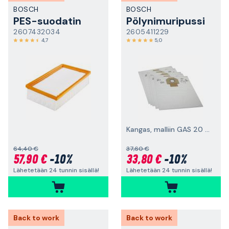
BOSCH
BOSCH
PES-suodatin
Pölynimuripussi
2607432034
2605411229
4,7
5,0
Kangas, malliin GAS 20 L SFC, 5 kpl
64,40 €
37,60 €
57,90 €
-10%
33,80 €
-10%
Lähetetään 24 tunnin sisällä!
Lähetetään 24 tunnin sisällä!
Back to work
Back to work