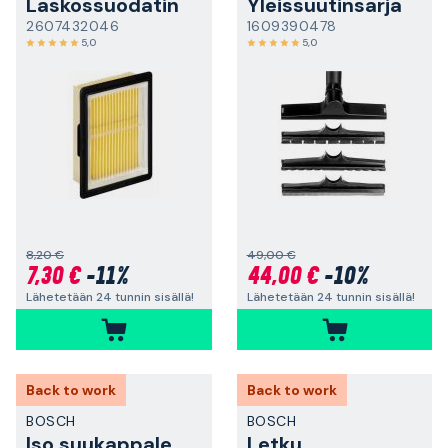
Laskossuodatin
Yleissuutinsarja
2607432046
1609390478
5,0
5,0
8,20 €
49,00 €
7,30 €
-11%
44,00 €
-10%
Lähetetään 24 tunnin sisällä!
Lähetetään 24 tunnin sisällä!
Back to work
Back to work
BOSCH
BOSCH
Iso suukappale
Letku