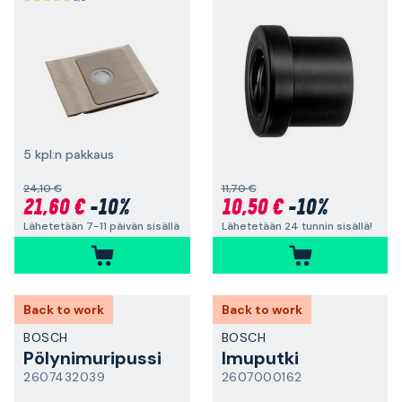
5 kpl:n pakkaus
24,10 €
11,70 €
21,60 €
-10%
10,50 €
-10%
Lähetetään 7-11 päivän sisällä
Lähetetään 24 tunnin sisällä!
Back to work
Back to work
BOSCH
BOSCH
Pölynimuripussi
Imuputki
2607432039
2607000162