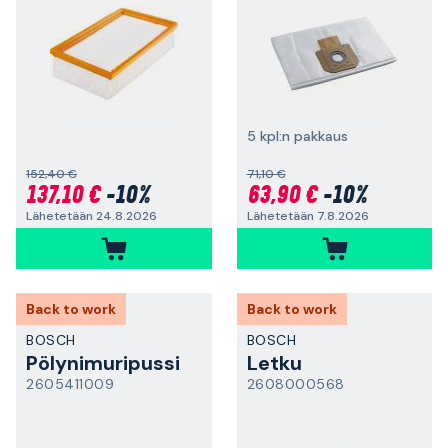
5 kpl:n pakkaus
152,40 €
71,10 €
137,10 €
-10%
63,90 €
-10%
Lähetetään 24.8.2026
Lähetetään 7.8.2026
Back to work
Back to work
BOSCH
BOSCH
Pölynimuripussi
Letku
2605411009
2608000568