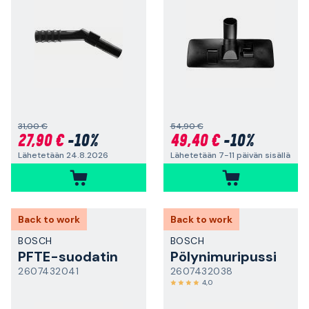
31,00 €
54,90 €
27,90 €
-10%
49,40 €
-10%
Lähetetään 24.8.2026
Lähetetään 7-11 päivän sisällä
Back to work
Back to work
BOSCH
BOSCH
PFTE-suodatin
Pölynimuripussi
2607432041
2607432038
4,0