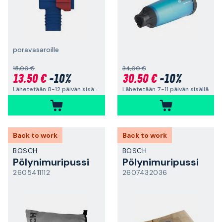
poravasaroille
15,00 €
34,00 €
13,50 €
-10%
30,50 €
-10%
Lähetetään 8-12 päivän sisällä
Lähetetään 7-11 päivän sisällä
Back to work
Back to work
BOSCH
BOSCH
Pölynimuripussi
Pölynimuripussi
2605411112
2607432036