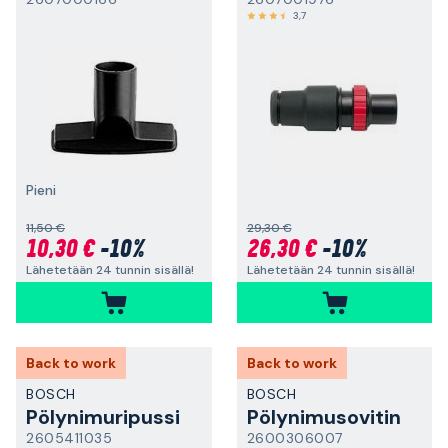
3,7
Pieni
11,50 €
29,30 €
10,30 €
-10%
26,30 €
-10%
Lähetetään 24 tunnin sisällä!
Lähetetään 24 tunnin sisällä!
Back to work
Back to work
BOSCH
BOSCH
Pölynimuripussi
Pölynimusovitin
2605411035
2600306007