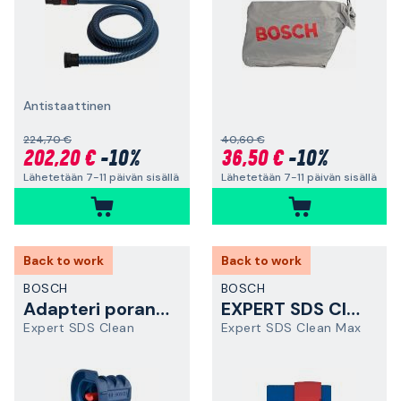
Antistaattinen
224,70 €
40,60 €
202,20 €
-10%
36,50 €
-10%
Lähetetään 7-11 päivän sisällä
Lähetetään 7-11 päivän sisällä
Back to work
Back to work
BOSCH
BOSCH
Adapteri poranterille
EXPERT SDS Clean max -liitin
Expert SDS Clean
Expert SDS Clean Max