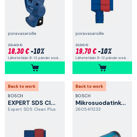
poravasaroille
poravasaroille
20,40 €
21,90 €
18,30 €
-10%
19,70 €
-10%
Lähetetään 8-12 päivän sisällä
Lähetetään 8-12 päivän sisällä
Back to work
Back to work
BOSCH
BOSCH
EXPERT SDS Clean plus -liitin
Mikrosuodatinkotelo
Expert SDS Clean Plus
2605411233