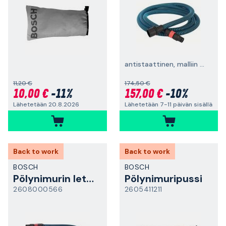
antistaattinen, malliin GAS 35-55
11,20 €
174,50 €
10,00 €
-11%
157,00 €
-10%
Lähetetään 20.8.2026
Lähetetään 7-11 päivän sisällä
Back to work
Back to work
BOSCH
BOSCH
Pölynimurin letku
Pölynimuripussi
2608000566
2605411211