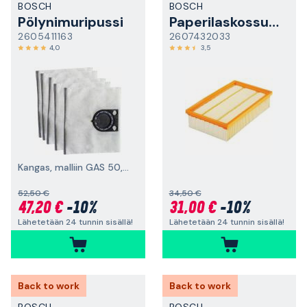
BOSCH
BOSCH
Pölynimuripussi
Paperilaskossuodatin
2605411163
2607432033
4,0
3,5
Kangas, malliin GAS 50, 5 kpl
52,50 €
34,50 €
47,20 €
-10%
31,00 €
-10%
Lähetetään 24 tunnin sisällä!
Lähetetään 24 tunnin sisällä!
Back to work
Back to work