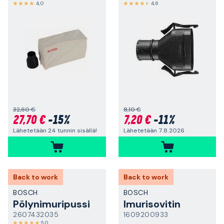
4,0
4,6
32,60 €
8,10 €
27,70 €
-15%
7,20 €
-11%
Lähetetään 24 tunnin sisällä!
Lähetetään 7.8.2026
Back to work
Back to work
BOSCH
BOSCH
Pölynimuripussi
Imurisovitin
2607432035
1609200933
5,0