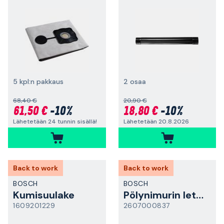
5 kpl:n pakkaus
2 osaa
68,40 €
20,90 €
61,50 €
-10%
18,80 €
-10%
Lähetetään 24 tunnin sisällä!
Lähetetään 20.8.2026
Back to work
Back to work
BOSCH
BOSCH
Kumisuulake
Pölynimurin letku
1609201229
2607000837