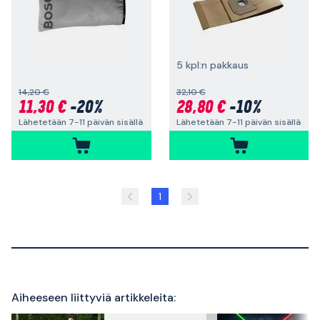
5 kpl:n pakkaus
14,20 €
32,10 €
11,30 €
-20%
28,80 €
-10%
Lähetetään 7-11 päivän sisällä
Lähetetään 7-11 päivän sisällä
1
Aiheeseen liittyviä artikkeleita: