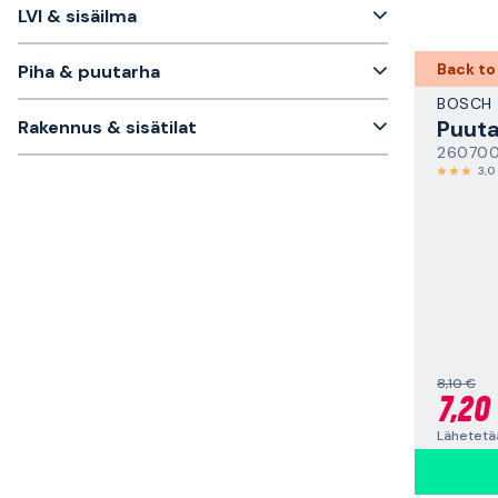
LVI & sisäilma
Back to
Piha & puutarha
BOSCH
Puuta
Rakennus & sisätilat
26070
3,0
8,10 €
7,20
Lähetetä