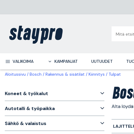
VALIKOIMA
KAMPANJAT
UUTUUDET
TUO
Aloitussivu
Bosch
Rakennus & sisätilat
Kiinnitys
Tulpat
Bos
Koneet & työkalut
Alta löydä
Autotalli & työpaikka
Sähkö & valaistus
LAJITTEL