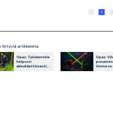
1
liittyviä artikkeleita:
Opas: Työskentele
Opas: Vih
helposti
punainen 
akkukäyttöisesti
Voima on
Bosch
kummass
Professionalin
puutarhakoneilla