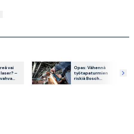
reä vai
Opas: Vähennä
laser? –
työtapaturmien
 vahva
riskiä Bosch
akin
Professionalin
älykkäillä
ominaisuuksilla