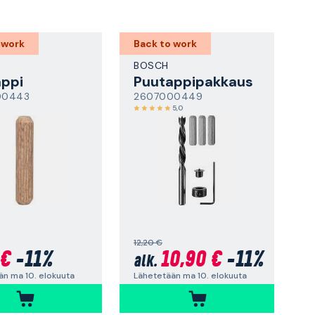
 work
Back to work
BOSCH
ppi
Puutappipakkaus
00443
2607000449
5,0
12,20 €
 €
-11%
10,90 €
-11%
alk.
än ma 10. elokuuta
Lähetetään ma 10. elokuuta