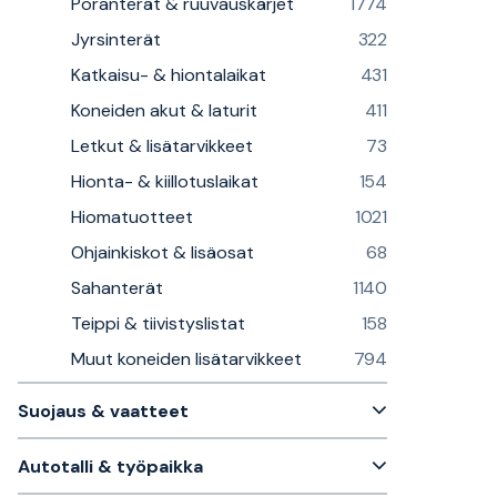
Poranterät & ruuvauskärjet
1774
Jyrsinterät
322
Katkaisu- & hiontalaikat
431
Koneiden akut & laturit
411
Letkut & lisätarvikkeet
73
Hionta- & kiillotuslaikat
154
Hiomatuotteet
1021
Ohjainkiskot & lisäosat
68
Sahanterät
1140
Teippi & tiivistyslistat
158
Muut koneiden lisätarvikkeet
794
Suojaus & vaatteet
Autotalli & työpaikka