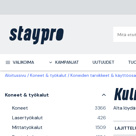
VALIKOIMA
KAMPANJAT
UUTUUDET
TUO
Aloitussivu
Koneet & työkalut
Koneiden tarvikkeet & käyttöosa
Kul
Koneet & työkalut
Koneet
3366
Alta löyd
Lasertyökalut
426
Mittatyökalut
1509
LAJITTEL