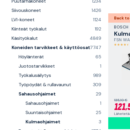
Puutarhakoneet
1234
Siivouskoneet
1426
Back to
LVI-koneet
1124
BOSCH
Kiinteät työkalut
192
Kulm
Käsityökalut
4849
FSN WA
Koneiden tarvikkeet & käyttöosat
7747
Höylänterät
65
Juotostarvikkeet
1
Työkalusäilytys
989
Työpöydät & rullavaunut
309
Sahausohjaimet
29
135,10 €
Sahausohjaimet
1
121,
Suuntaisohjaimet
25
Lähetetä
Kulmaohjaimet
3