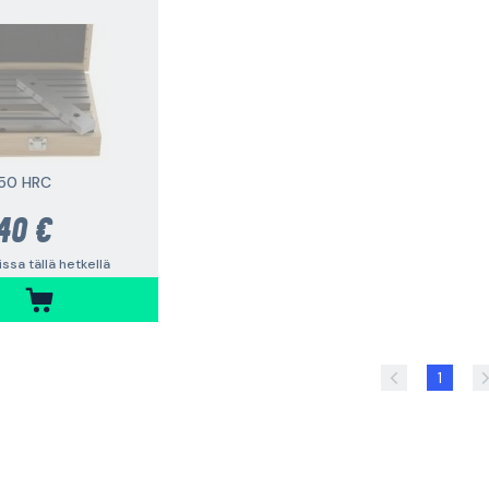
 50 HRC
40 €
vissa tällä hetkellä
1