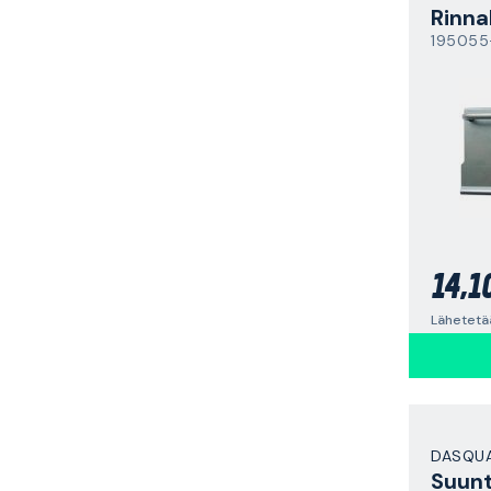
Rinna
195055
14,1
Lähetetää
DASQU
Suunt