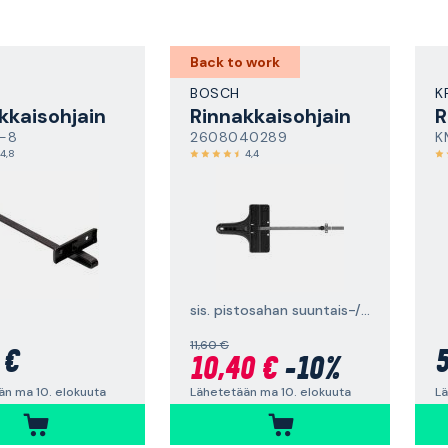
Back to work
BOSCH
K
kkaisohjain
Rinnakkaisohjain
R
-8
2608040289
K
4,8
4,4
sis. pistosahan suuntais-/ympyräohjaimen
11,60 €
 €
5
10,40 €
-10%
än ma 10. elokuuta
Lä
Lähetetään ma 10. elokuuta