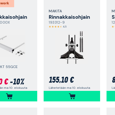
 work
MAKITA
M
kkaisohjain
Rinnakkaisohjain
S
0000X
193312-9
1
4,5
 GKT 55GCE
155,10 €
8
0 €
-10%
Lähetetään ma 10. elokuuta
Lä
än ma 10. elokuuta