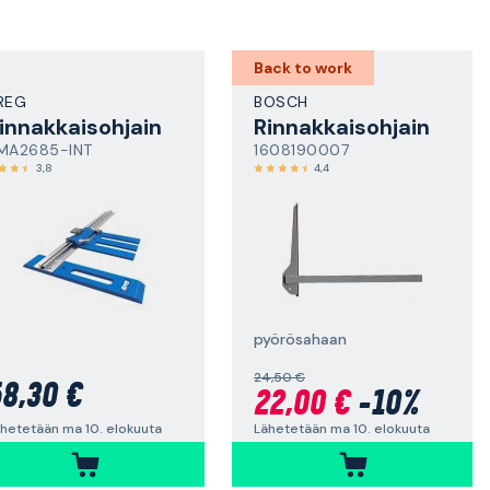
Back to work
REG
BOSCH
innakkaisohjain
Rinnakkaisohjain
MA2685-INT
1608190007
3,8
4,4
pyörösahaan
24,50 €
8,30 €
22,00 €
-10%
hetetään ma 10. elokuuta
Lähetetään ma 10. elokuuta