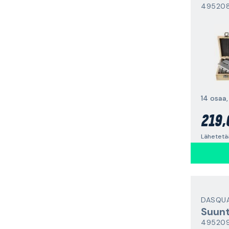
49520
14 osaa
219,
Lähetetää
DASQU
Suunt
49520