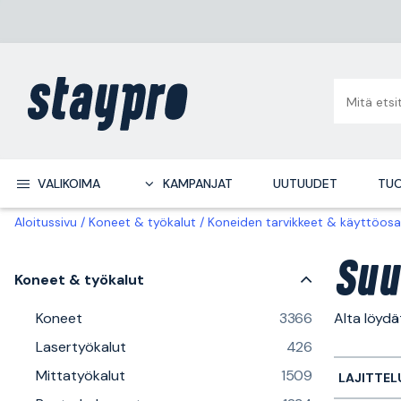
VALIKOIMA
KAMPANJAT
UUTUUDET
TUO
Aloitussivu
Koneet & työkalut
Koneiden tarvikkeet & käyttöosa
Suu
Koneet & työkalut
Koneet
3366
Alta löyd
Lasertyökalut
426
Mittatyökalut
1509
LAJITTEL