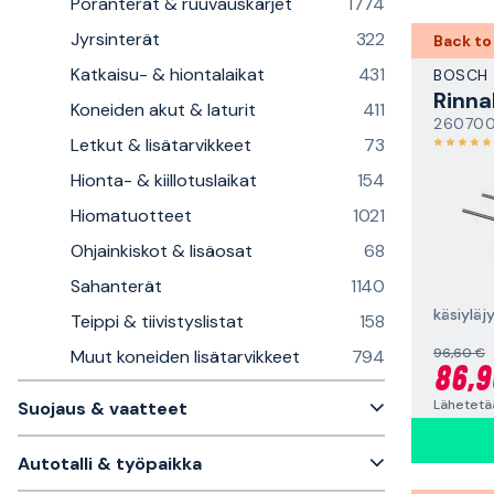
Poranterät & ruuvauskärjet
1774
Jyrsinterät
322
Back to
Katkaisu- & hiontalaikat
431
BOSCH
Rinna
Koneiden akut & laturit
411
260700
Letkut & lisätarvikkeet
73
Hionta- & kiillotuslaikat
154
Hiomatuotteet
1021
Ohjainkiskot & lisäosat
68
Sahanterät
1140
käsiyläj
Teippi & tiivistyslistat
158
96,60 €
Muut koneiden lisätarvikkeet
794
86,9
Lähetetä
Suojaus & vaatteet
Autotalli & työpaikka