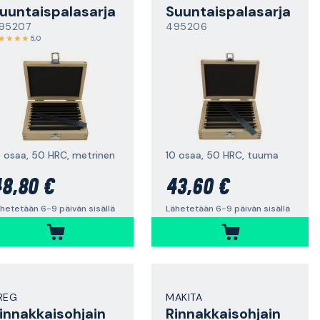
uuntaispalasarja
Suuntaispalasarja
95207
495206
5,0
0 osaa, 50 HRC, metrinen
10 osaa, 50 HRC, tuuma
8,80 €
43,60 €
hetetään 6-9 päivän sisällä
Lähetetään 6-9 päivän sisällä
REG
MAKITA
innakkaisohjain
Rinnakkaisohjain