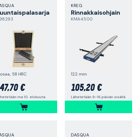
ASQUA
KREG
uuntaispalasarja
Rinnakkaisohjain
98293
KMA4500
 osaa, 58 HRC
122 mm
47,70 €
105,20 €
hetetään ma 10. elokuuta
Lähetetään 9-16 päivän sisällä
ASQUA
DASQUA