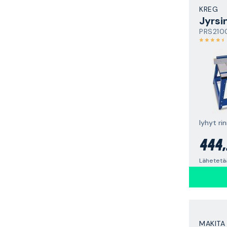
KREG
Jyrsi
PRS210
lyhyt ri
444,
Lähetetää
MAKITA