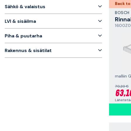
Back to
Sähkö & valaistus
BOSCH
Rinna
LVI & sisäilma
1600Z
Piha & puutarha
Rakennus & sisätilat
malliin
70,20 €
63,1
Lähetetä