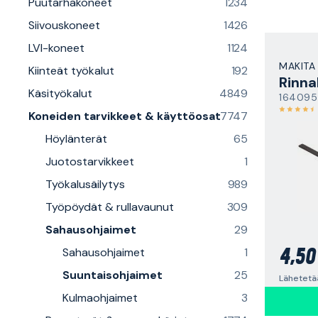
Puutarhakoneet
1234
Siivouskoneet
1426
LVI-koneet
1124
MAKITA
Kiinteät työkalut
192
Rinna
Käsityökalut
4849
164095
Koneiden tarvikkeet & käyttöosat
7747
Höylänterät
65
Juotostarvikkeet
1
Työkalusäilytys
989
Työpöydät & rullavaunut
309
Sahausohjaimet
29
Sahausohjaimet
1
4,50
Suuntaisohjaimet
25
Lähetetä
Kulmaohjaimet
3