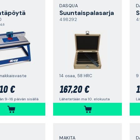
DASQUA
D
ntäpöytä
Suuntaispalasarja
S
0
498292
4
4,6
nnakkaisvaste
14 osaa, 58 HRC
9
10 €
167,20 €
1
n 9-16 päivän sisällä
Lähetetään ma 10. elokuuta
Lä
MAKITA
D