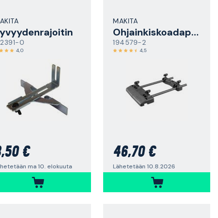
AKITA
MAKITA
yvyydenrajoitin
Ohjainkiskoadapteri
22391-0
194579-2
4,0
4,5
,50 €
46,70 €
hetetään ma 10. elokuuta
Lähetetään 10.8.2026