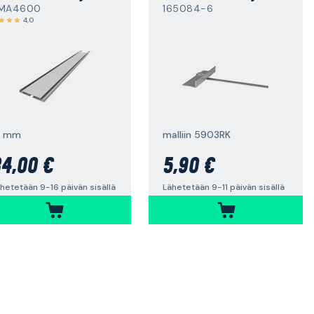
MA4600
165084-6
4,0
1 mm
malliin 5903RK
4,00 €
5,90 €
hetetään 9-16 päivän sisällä
Lähetetään 9-11 päivän sisällä