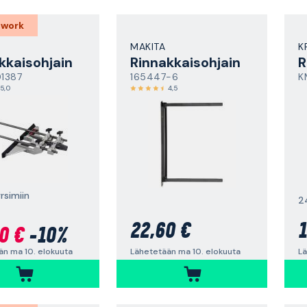
 work
MAKITA
K
kkaisohjain
Rinnakkaisohjain
R
1387
165447-6
K
5,0
4,5
yrsimiin
2
22,60 €
1
0 €
-10%
Lähetetään ma 10. elokuuta
Lä
än ma 10. elokuuta