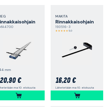
REG
MAKITA
innakkaisohjain
Rinnakkaisohjain
MA4700
193516-3
5,0
44 mm
20,90 €
16,20 €
hetetään ma 10. elokuuta
Lähetetään ma 10. elokuuta