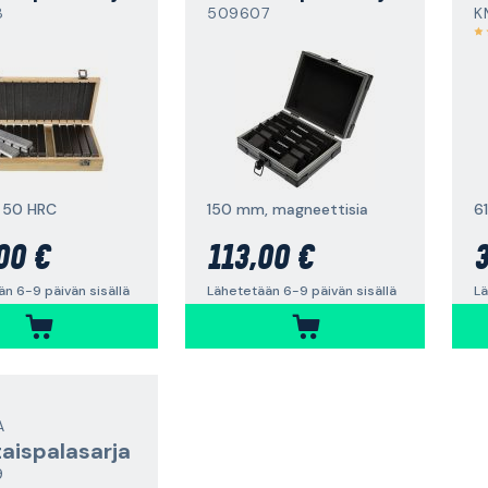
8
509607
K
, 50 HRC
150 mm, magneettisia
6
00 €
113,00 €
3
n 6-9 päivän sisällä
Lähetetään 6-9 päivän sisällä
Lä
A
aispalasarja
9