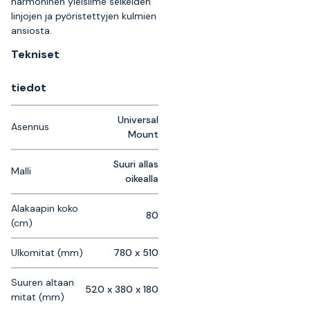
harmoninen yleisilme selkeiden
linjojen ja pyöristettyjen kulmien
ansiosta.
Tekniset
tiedot
Universal
Asennus
Mount
Suuri allas
Malli
oikealla
Alakaapin koko
80
(cm)
Ulkomitat (mm)
780 x 510
Suuren altaan
520 x 380 x 180
mitat (mm)