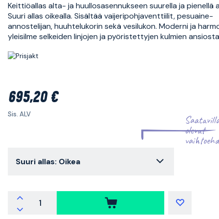
Keittiöallas alta- ja huullosasennukseen suurella ja pienellä a
Suuri allas oikealla. Sisältää vaijeripohjaventtiilit, pesuaine-
annostelijan, huuhtelukorin sekä vesilukon. Moderni ja harm
yleisilme selkeiden linjojen ja pyöristettyjen kulmien ansiosta
695,20 €
Sis. ALV
Saatavill
olevat
vaihtoehd
Suuri allas: Oikea