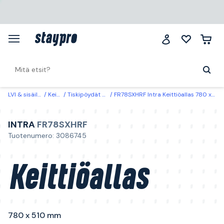
LVI & sisäilma
Keittiö
Tiskipöydät & -altaat
FR78SXHRF Intra Keittiöallas 780 x 510 mm Suuri allas: Oikea
INTRA
FR78SXHRF
Tuotenumero: 3086745
Keittiöallas
780 x 510 mm