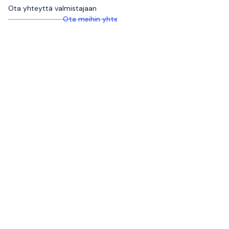
Ota yhteyttä valmistajaan
Ota meihin yhteyttä saadaksesi lisätietoja