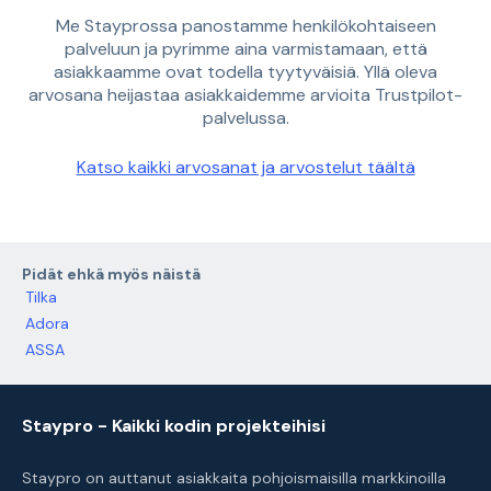
Me Stayprossa panostamme henkilökohtaiseen
palveluun ja pyrimme aina varmistamaan, että
asiakkaamme ovat todella tyytyväisiä. Yllä oleva
arvosana heijastaa asiakkaidemme arvioita Trustpilot-
palvelussa.
Katso kaikki arvosanat ja arvostelut täältä
Pidät ehkä myös näistä
Tilka
Adora
ASSA
Staypro - Kaikki kodin projekteihisi
Staypro on auttanut asiakkaita pohjoismaisilla markkinoilla