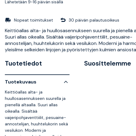
Lähetetään 9-16 päivän sisällä
Nopeat toimitukset
30 päivän palautusoikeus
Keittiöallas alta- ja huullosasennukseen suurella ja pienellä a
Suuri allas oikealla. Sisältää vaijeripohjaventtiilit, pesuaine-
annostelijan, huuhtelukorin sekä vesilukon. Moderni ja harm
yleisilme selkeiden linjojen ja pyöristettyjen kulmien ansiosta
Tuotetiedot
Suosittelemme
Tuotekuvaus
Keittiöallas alta- ja
huullosasennukseen suurella ja
pienellä altaalla. Suuri allas
oikealla. Sisältää
vaijeripohjaventtiilit, pesuaine-
annostelijan, huuhtelukorin sekä
vesilukon. Moderni ja