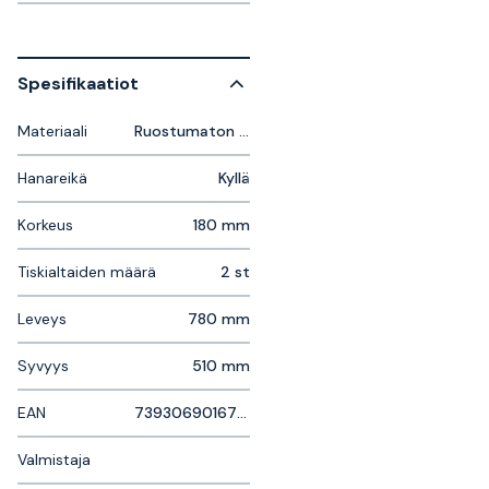
Spesifikaatiot
Materiaali
Ruostumaton Teräs
Hanareikä
Kyllä
Korkeus
180 mm
Tiskialtaiden määrä
2 st
Leveys
780 mm
Syvyys
510 mm
EAN
7393069016796
Valmistaja