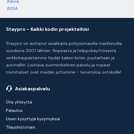
Adora
ASSA
Staypro - Kaikki kodin projekteihisi
Staypro on auttanut asiakkaita pohjoismaisilla markkinoilla
vuodesta 2007 lähtien. Nopeasta ja helppokäyttöisestä
verkkokaupastamme löydät kaiken kotiin, puutarhaan ja
autotalliin. Loistava suomenkielinen palvelu ja nopeat
toimitukset ovat meidän juttumme - tervetuloa ostoksille!
Asiakaspalvelu
Ota yhteyttä
Palautus
Usein kysyttyjä kysymyksiä
Tilaushistoriani