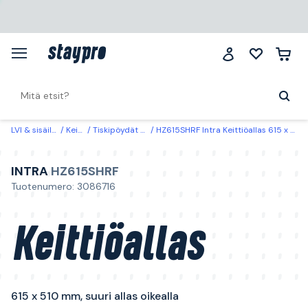
LVI & sisäilma
Keittiö
Tiskipöydät & -altaat
HZ615SHRF Intra Keittiöallas 615 x 510 mm, suuri allas oikealla
INTRA
HZ615SHRF
Tuotenumero: 3086716
Keittiöallas
615 x 510 mm, suuri allas oikealla