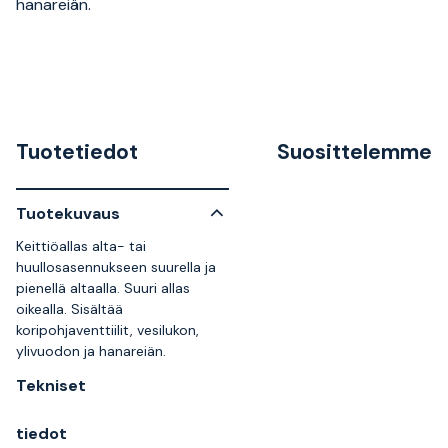
hanareiän.
Tuotetiedot
Suosittelemme
Tuotekuvaus
Keittiöallas alta- tai
huullosasennukseen suurella ja
pienellä altaalla. Suuri allas
oikealla. Sisältää
koripohjaventtiilit, vesilukon,
ylivuodon ja hanareiän.
Tekniset
tiedot