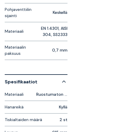
Pohjaventtiilin
Keskellä
sijainti
EN 1.4301, AISI
Materiaali
304, SS2333
Materiaalin
0,7 mm
paksuus
Spesifikaatiot
Materiaali
Ruostumaton Teräs
Hanareikä
Kyllä
Tiskialtaiden määrä
2 st