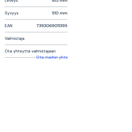
Leveys
615 mm
Syvyys
510 mm
EAN
7393069011395
Valmistaja
Ota yhteyttä valmistajaan
Ota meihin yhteyttä saadaksesi lisätietoja