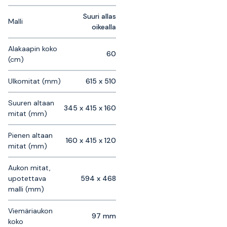
Suuri allas
Malli
oikealla
Alakaapin koko
60
(cm)
Ulkomitat (mm)
615 x 510
Suuren altaan
345 x 415 x 160
mitat (mm)
Pienen altaan
160 x 415 x 120
mitat (mm)
Aukon mitat,
upotettava
594 x 468
malli (mm)
Viemäriaukon
97 mm
koko