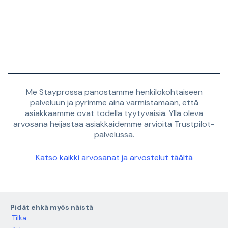
Me Stayprossa panostamme henkilökohtaiseen
palveluun ja pyrimme aina varmistamaan, että
asiakkaamme ovat todella tyytyväisiä. Yllä oleva
arvosana heijastaa asiakkaidemme arvioita Trustpilot-
palvelussa.
Katso kaikki arvosanat ja arvostelut täältä
Pidät ehkä myös näistä
Tilka