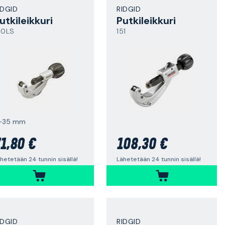
IDGID
RIDGID
utkileikkuri
Putkileikkuri
50LS
151
-35 mm
1,80 €
108,30 €
hetetään 24 tunnin sisällä!
Lähetetään 24 tunnin sisällä!
IDGID
RIDGID