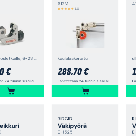
612M
4
5,0
Monikerrosletkuille, 6-28 mm
kuulalaakeroitu
ul
0 €
288,70 €
1
n 24 tunnin sisällä!
Lähetetään 24 tunnin sisällä!
Lä
RIDGID
R
eikkuri
Väkipyörä
V
0
E-1525
E