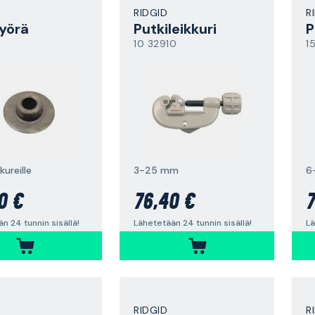
RIDGID
R
yörä
Putkileikkuri
P
10 32910
1
kureille
3-25 mm
6
0 €
76,40 €
7
n 24 tunnin sisällä!
Lähetetään 24 tunnin sisällä!
Lä
RIDGID
R