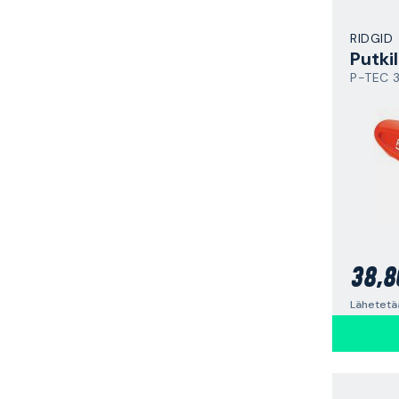
RIDGID
Putkil
P-TEC 
38,8
Lähetetää