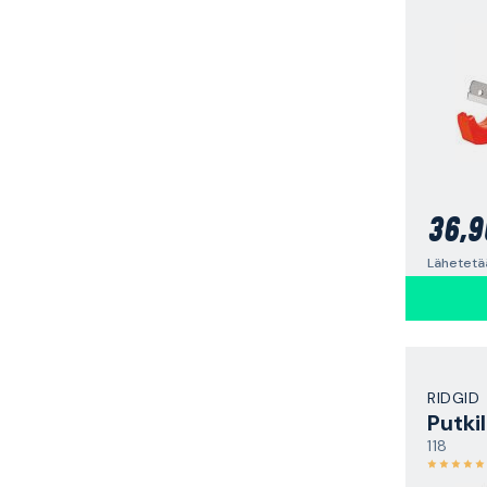
36,9
Lähetetää
RIDGID
Putkil
118