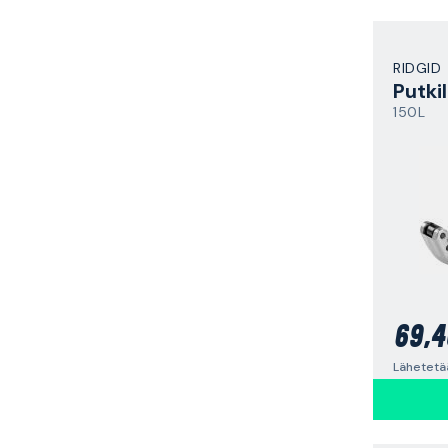
RIDGID
Putkil
150L
69,4
Lähetetää