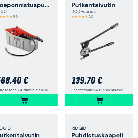
Koeponnistuspumppu
Putkentaivutin
450
300-series
5,0
5,0
68,40 €
139,70 €
hetetään 24 tunnin sisällä!
Lähetetään 24 tunnin sisällä!
IDGID
RIDGID
utkentaivutin
Puhdistuskaapeli