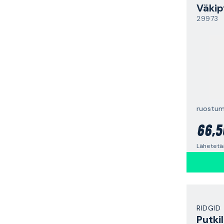
Väkip
29973
66,5
Lähetetää
RIDGID
Putkil