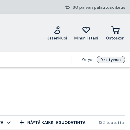
30 päivän palautusoikeus
Jäsenklubi
Minun listani
Ostoskori
Yritys
Yksityinen
TA
NÄYTÄ KAIKKI 9 SUODATINTA
132 tuotetta