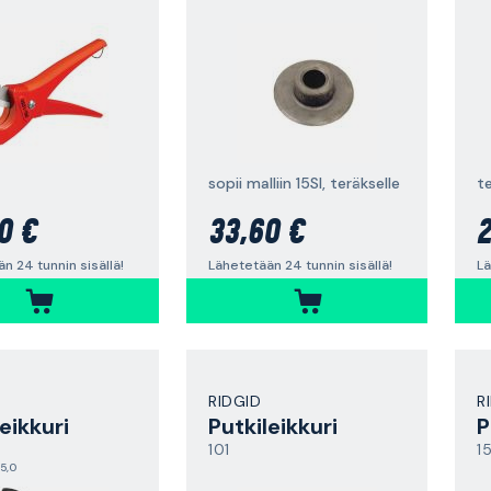
sopii malliin 15SI, teräkselle
te
0 €
33,60 €
2
n 24 tunnin sisällä!
Lähetetään 24 tunnin sisällä!
Lä
RIDGID
R
eikkuri
Putkileikkuri
P
101
1
5,0