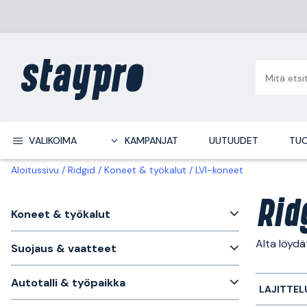
VALIKOIMA
KAMPANJAT
UUTUUDET
TUO
Aloitussivu
Ridgid
Koneet & työkalut
LVI-koneet
Rid
Koneet & työkalut
Alta löydä
Suojaus & vaatteet
Autotalli & työpaikka
LAJITTEL