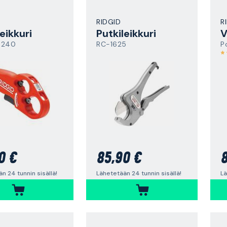
RIDGID
R
eikkuri
Putkileikkuri
3240
RC-1625
P
0 €
85,90 €
8
n 24 tunnin sisällä!
Lähetetään 24 tunnin sisällä!
Lä