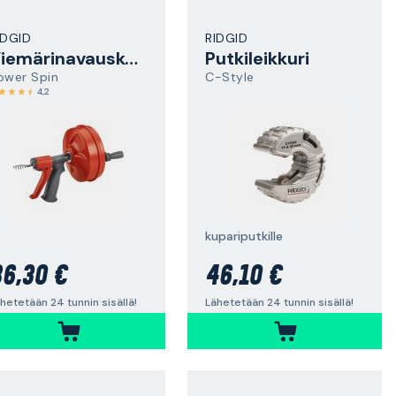
IDGID
RIDGID
Viemärinavauskone
Putkileikkuri
ower Spin
C-Style
4,2
kupariputkille
6,30 €
46,10 €
hetetään 24 tunnin sisällä!
Lähetetään 24 tunnin sisällä!