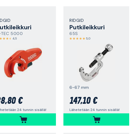
IDGID
RIDGID
utkileikkuri
Putkileikkuri
-TEC 5000
65S
4,5
5,0
6-67 mm
8,80 €
147,10 €
hetetään 24 tunnin sisällä!
Lähetetään 24 tunnin sisällä!