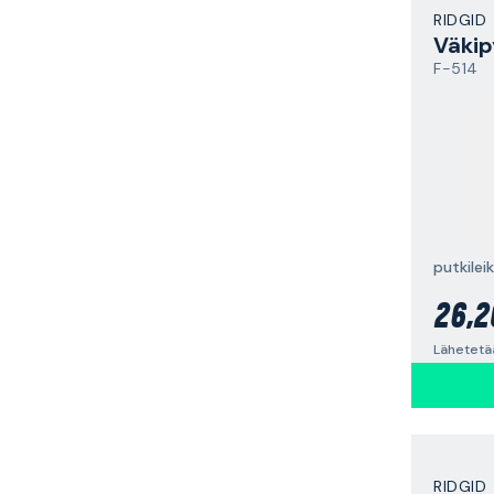
RIDGID
Väkip
F-514
putkileik
26,2
Lähetetää
RIDGID