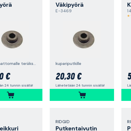
yörä
Väkipyörä
E-3469
1
ruostumattomalle teräkselle
kupariputkille
0 €
20,30 €
5
n 24 tunnin sisällä!
Lähetetään 24 tunnin sisällä!
Lä
RIDGID
R
eikkuri
Putkentaivutin
P