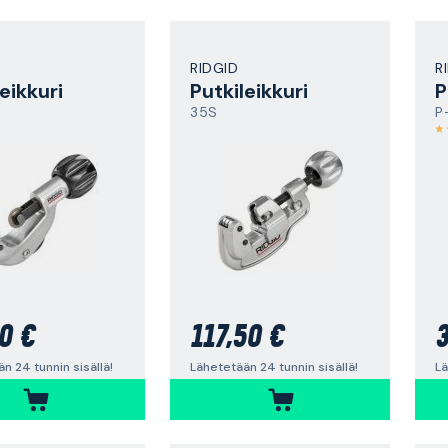
RIDGID
R
eikkuri
Putkileikkuri
P
35S
P
0 €
117,50 €
3
n 24 tunnin sisällä!
Lähetetään 24 tunnin sisällä!
Lä