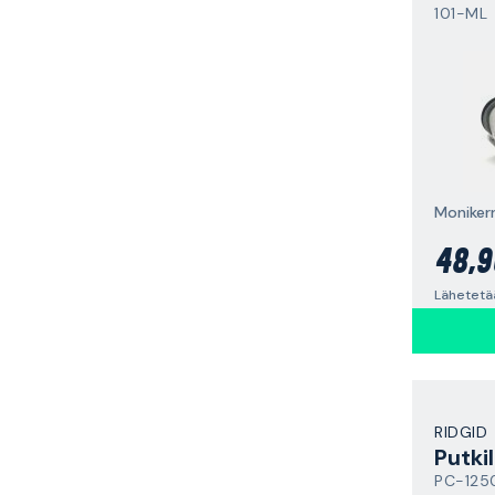
101-ML
48,9
Lähetetää
RIDGID
Putkil
PC-125