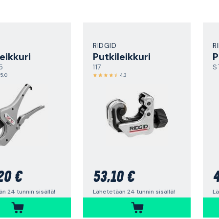
RIDGID
R
eikkuri
Putkileikkuri
P
5
117
S
5,0
4,3
20 €
53,10 €
4
n 24 tunnin sisällä!
Lähetetään 24 tunnin sisällä!
Lä