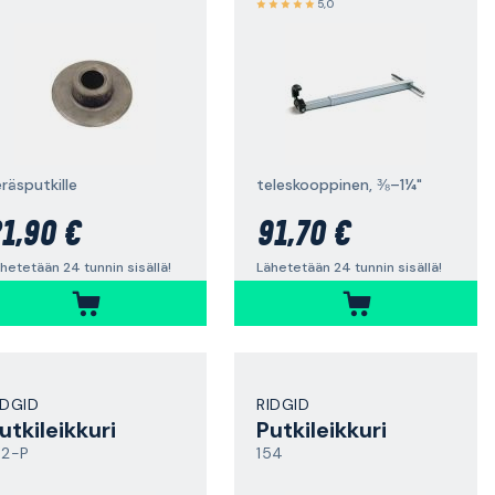
5,0
räsputkille
teleskooppinen, ⅜–1¼"
1,90 €
91,70 €
hetetään 24 tunnin sisällä!
Lähetetään 24 tunnin sisällä!
IDGID
RIDGID
utkileikkuri
Putkileikkuri
52-P
154