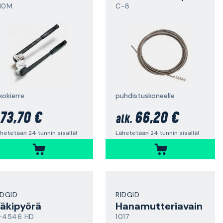
10M
C-8
kokierre
puhdistuskoneelle
73,70 €
66,20 €
alk.
hetetään 24 tunnin sisällä!
Lähetetään 24 tunnin sisällä!
IDGID
RIDGID
äkipyörä
Hanamutteriavain
-4546 HD
1017