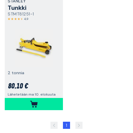
STANLEY
Tunkki
STMT81251-1
4,9
2 tonnia
80,10 €
Lähetetään ma 10. elokuuta
1