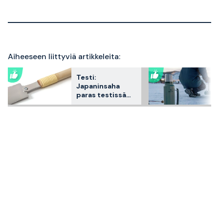
Aiheeseen liittyviä artikkeleita:
Testi:
Japaninsaha
paras testissä
2026 – 3
asiakkaiden
suosikkia
vertailtuna