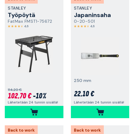
STANLEY
STANLEY
Työpöytä
Japaninsaha
FatMax FMST1-75672
0-20-501
4,6
4,6
250 mm
114,20 €
22,10 €
102,70 €
-10%
Lähetetään 24 tunnin sisällä!
Lähetetään 24 tunnin sisällä!
Back to work
Back to work