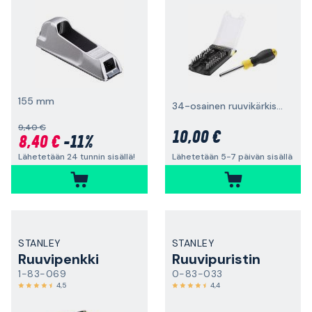
155 mm
34-osainen ruuvikärkisarja
9,40 €
10,00 €
8,40 €
-11%
Lähetetään 24 tunnin sisällä!
Lähetetään 5-7 päivän sisällä
STANLEY
STANLEY
Ruuvipenkki
Ruuvipuristin
1-83-069
0-83-033
4,5
4,4