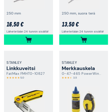
250 mm
250 mm, suora terä
16,50 €
13,50 €
Lähetetään 24 tunnin sisällä!
Lähetetään 24 tunnin sisällä!
STANLEY
STANLEY
Linkkuveitsi
Merkkauskela
FatMax FMHT0-10827
0-47-465 PowerWinder
5,0
3,5