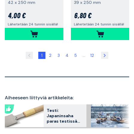
42 x 250 mm
39 x 250 mm
4,00 €
6,80 €
Lähetetään 24 tunnin sisällä!
Lähetetään 24 tunnin sisällä!
1
2
3
4
5
...
12
Aiheeseen liittyviä artikkeleita:
Testi:
Japaninsaha
paras testissä
2026 – 3
asiakkaiden