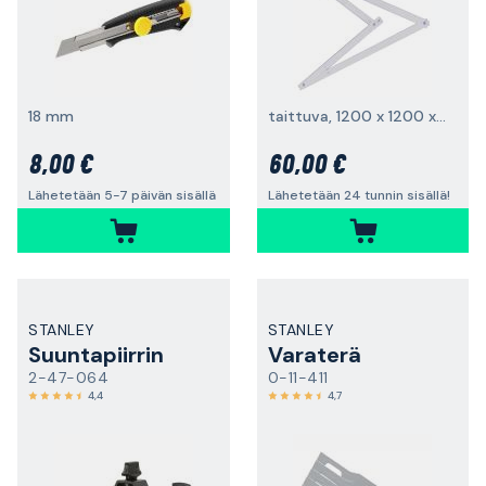
18 mm
taittuva, 1200 x 1200 x 1720 mm
8,00 €
60,00 €
Lähetetään 5-7 päivän sisällä
Lähetetään 24 tunnin sisällä!
STANLEY
STANLEY
Suuntapiirrin
Varaterä
2-47-064
0-11-411
4,4
4,7