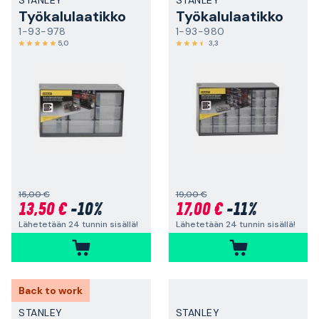
STANLEY
STANLEY
Työkalulaatikko
Työkalulaatikko
1-93-978
1-93-980
5,0
3,3
15,00 €
19,00 €
13,50 €
-10%
17,00 €
-11%
Lähetetään 24 tunnin sisällä!
Lähetetään 24 tunnin sisällä!
Back to work
STANLEY
STANLEY