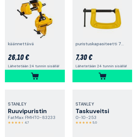
käännettävä
puristuskapasiteetti 75 mm
26,10 €
7,30 €
Lähetetään 24 tunnin sisällä!
Lähetetään 24 tunnin sisällä!
STANLEY
STANLEY
Ruuvipuristin
Taskuveitsi
FatMax FMHT0-83233
0-10-253
4,7
5,0