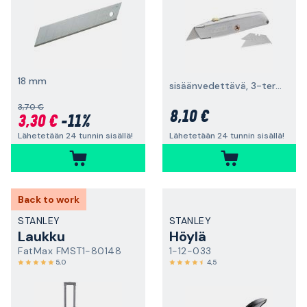
18 mm
sisäänvedettävä, 3-teräinen
3,70 €
8,10 €
3,30 €
-11%
Lähetetään 24 tunnin sisällä!
Lähetetään 24 tunnin sisällä!
Back to work
STANLEY
STANLEY
Laukku
Höylä
FatMax FMST1-80148
1-12-033
5,0
4,5