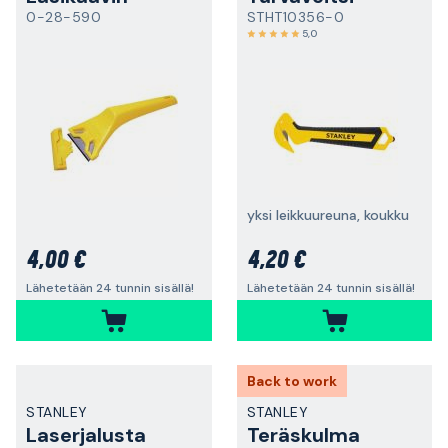
0-28-590
STHT10356-0
5,0
yksi leikkuureuna, koukku
4,00 €
4,20 €
Lähetetään 24 tunnin sisällä!
Lähetetään 24 tunnin sisällä!
Back to work
STANLEY
STANLEY
Laserjalusta
Teräskulma