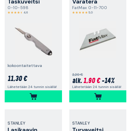
Taskuveitsi
Varaterä
0-10-598
FatMax 0-11-700
4,6
5,0
kokoontaitettava
2,20 €
11,30 €
1,90 €
-14%
alk.
Lähetetään 24 tunnin sisällä!
Lähetetään 24 tunnin sisällä!
STANLEY
STANLEY
Lasikaavin
Turvaveitsi