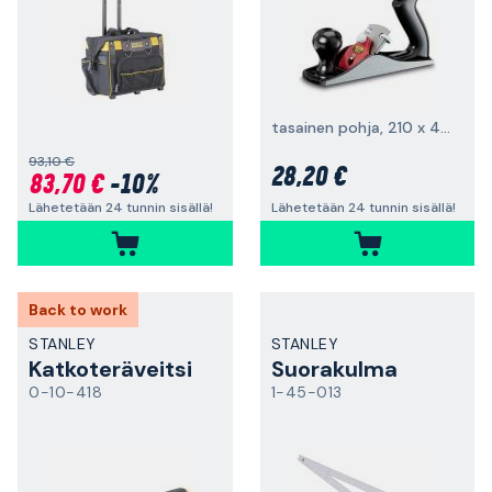
tasainen pohja, 210 x 45 mm
93,10 €
28,20 €
83,70 €
-10%
Lähetetään 24 tunnin sisällä!
Lähetetään 24 tunnin sisällä!
Back to work
STANLEY
STANLEY
Katkoteräveitsi
Suorakulma
0-10-418
1-45-013