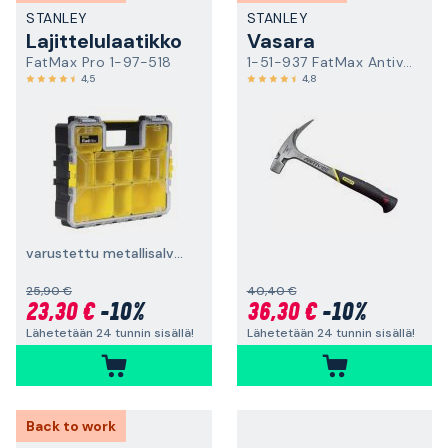
STANLEY
STANLEY
Lajittelulaatikko
Vasara
FatMax Pro 1-97-518
1-51-937 FatMax Antivibe
4,5
4,8
varustettu metallisalvoilla
25,90 €
40,40 €
23,30 €
-10%
36,30 €
-10%
Lähetetään 24 tunnin sisällä!
Lähetetään 24 tunnin sisällä!
Back to work