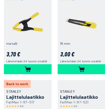
metalli
18 mm
3,70 €
3,00 €
Lähetetään 24 tunnin sisällä!
Lähetetään 24 tunnin sisällä!
Back to work
STANLEY
STANLEY
Lajittelulaatikko
Lajittelulaatikko
FatMax 1-97-517
FatMax 1-97-521
5,0
5,0