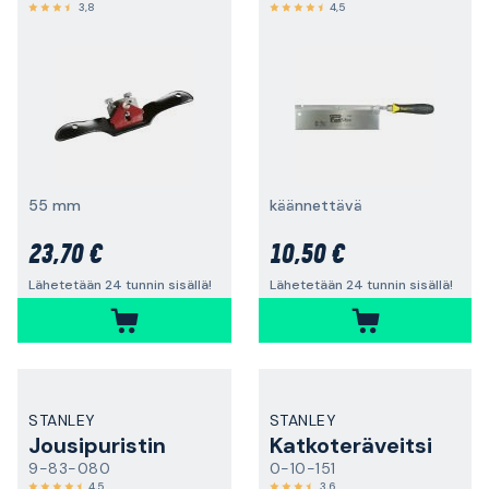
3,8
4,5
55 mm
käännettävä
23,70 €
10,50 €
Lähetetään 24 tunnin sisällä!
Lähetetään 24 tunnin sisällä!
STANLEY
STANLEY
Jousipuristin
Katkoteräveitsi
9-83-080
0-10-151
4,5
3,6