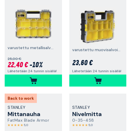
varustettu metallisalvoilla
varustettu muovisalvoilla
25,00 €
23,60 €
22,40 €
-10%
Lähetetään 24 tunnin sisällä!
Lähetetään 24 tunnin sisällä!
Back to work
STANLEY
STANLEY
Mittanauha
Nivelmitta
FatMax Blade Armor
0-35-458
5,0
5,0