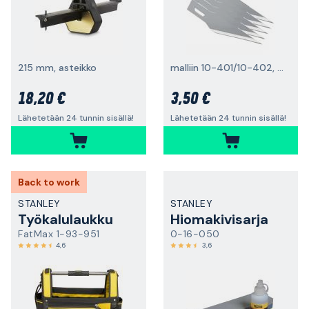
215 mm, asteikko
malliin 10-401/10-402, 3 kpl
18,20 €
3,50 €
Lähetetään 24 tunnin sisällä!
Lähetetään 24 tunnin sisällä!
Back to work
STANLEY
STANLEY
Työkalulaukku
Hiomakivisarja
FatMax 1-93-951
0-16-050
4,6
3,6