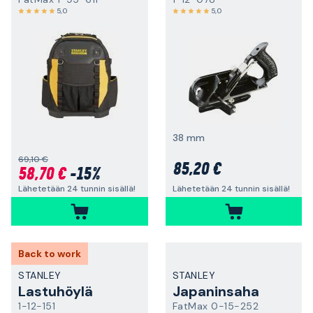
5,0
5,0
38 mm
69,10 €
85,20 €
58,70 €
-15%
Lähetetään 24 tunnin sisällä!
Lähetetään 24 tunnin sisällä!
Back to work
STANLEY
STANLEY
Lastuhöylä
Japaninsaha
1-12-151
FatMax 0-15-252