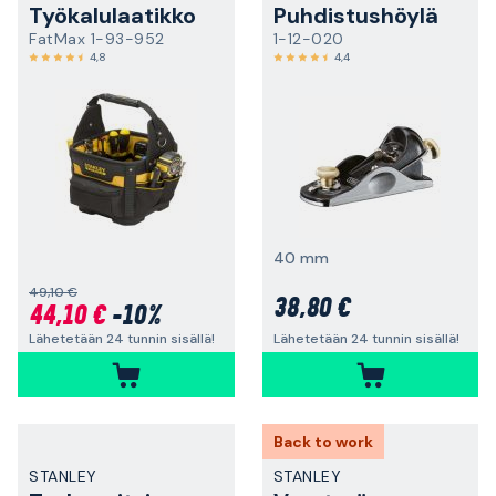
Työkalulaatikko
Puhdistushöylä
FatMax 1-93-952
1-12-020
4,8
4,4
40 mm
49,10 €
38,80 €
44,10 €
-10%
Lähetetään 24 tunnin sisällä!
Lähetetään 24 tunnin sisällä!
Back to work
STANLEY
STANLEY