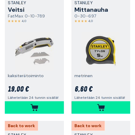
STANLEY
STANLEY
Veitsi
Mittanauha
FatMax 0-10-789
0-30-697
4,0
4,0
kaksiterätoiminto
metrinen
19,00 €
6,60 €
Lähetetään 24 tunnin sisällä!
Lähetetään 24 tunnin sisällä!
Back to work
Back to work