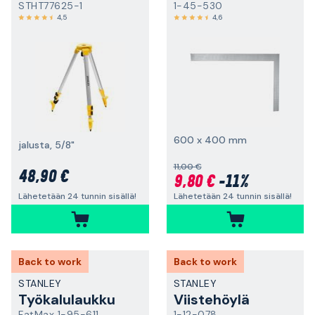
STHT77625-1
1-45-530
4,5
4,6
600 x 400 mm
jalusta, 5/8"
11,00 €
48,90 €
9,80 €
-11%
Lähetetään 24 tunnin sisällä!
Lähetetään 24 tunnin sisällä!
Back to work
Back to work
STANLEY
STANLEY
Työkalulaukku
Viistehöylä
FatMax 1-95-611
1-12-078