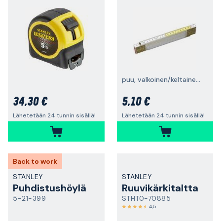
puu, valkoinen/keltainen, 2 m
34,30 €
5,10 €
Lähetetään 24 tunnin sisällä!
Lähetetään 24 tunnin sisällä!
Back to work
STANLEY
STANLEY
Puhdistushöylä
Ruuvikärkitaltta
5-21-399
STHT0-70885
4,5