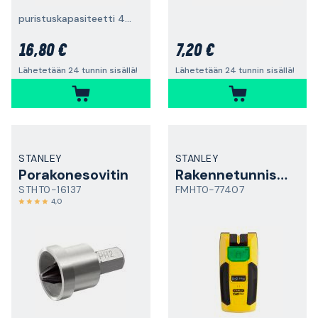
puristuskapasiteetti 450 mm
16,80 €
7,20 €
Lähetetään 24 tunnin sisällä!
Lähetetään 24 tunnin sisällä!
STANLEY
STANLEY
Porakonesovitin
Rakennetunnistin
STHT0-16137
FMHT0-77407
4,0