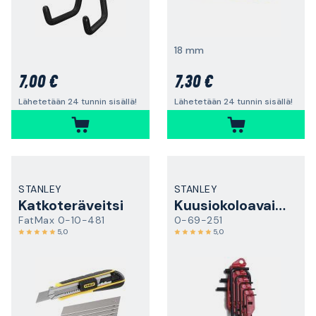
18 mm
7,00 €
7,30 €
Lähetetään 24 tunnin sisällä!
Lähetetään 24 tunnin sisällä!
STANLEY
STANLEY
Katkoteräveitsi
Kuusiokoloavainsarja
FatMax 0-10-481
0-69-251
5,0
5,0