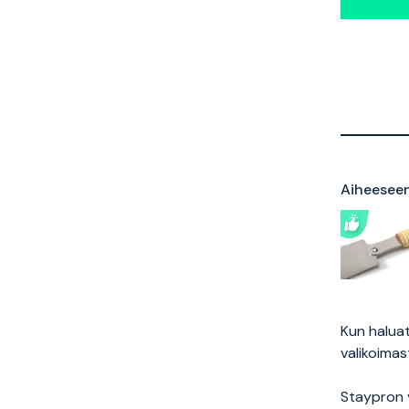
Aiheeseen 
Kun haluat
valikoimas
Staypron v