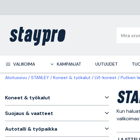
VALIKOIMA
KAMPANJAT
UUTUUDET
TUO
Aloitussivu
STANLEY
Koneet & työkalut
LVI-koneet
Putkien l
STA
Koneet & työkalut
Kun haluat
Suojaus & vaatteet
valikoimas
Autotalli & työpaikka
LAJITTEL