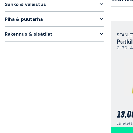
Sähkö & valaistus
Piha & puutarha
Rakennus & sisätilat
STANLE
Putkil
0-70-4
13,0
Lähetetää