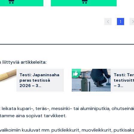
1
liittyviä artikkeleita:
Testi: Japaninsaha
Testi: Te
paras testissä
testivoit
2026 – 3
– 3
asiakkaiden
asiakassu
suosikkia
vertailus
vertailtuna
 leikata kupari-, teräs-, messinki- tai alumiiniputkia, ohutseinä
tamme aina sopivat tarvikkeet.
alikoimiin kuuluvat mm. putkileikkurit, muovileikkurit, putkisaks