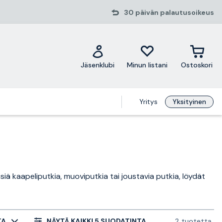
30 päivän palautusoikeus
Jäsenklubi
Minun listani
Ostoskori
Yritys
Yksityinen
isiä kaapeliputkia, muoviputkia tai joustavia putkia, löydät
TA
NÄYTÄ KAIKKI 5 SUODATINTA
2 tuotetta