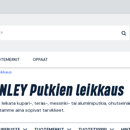
TEMERKIT
OPPAAT
eikkaus
NLEY Putkien leikkaus
 leikata kupari-, teräs-, messinki- tai alumiiniputkia, ohutseinä
tamme aina sopivat tarvikkeet.
UPERUSTE
TUOTEMERKIT
TUOTETYYPPI
HIN