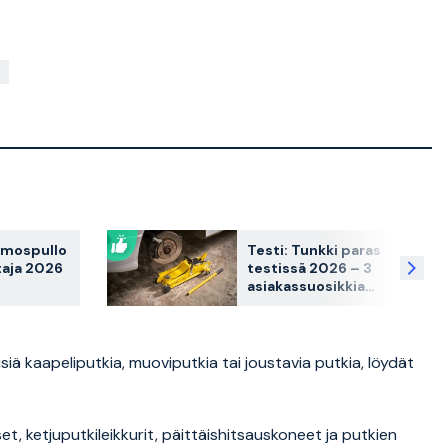
rmospullo
Testi: Tunkki paras
taja 2026
testissä 2026 – 3
asiakassuosikkia
osikkia
vertailussa
sa
isiä kaapeliputkia, muoviputkia tai joustavia putkia, löydät
et, ketjuputkileikkurit, päittäishitsauskoneet ja putkien