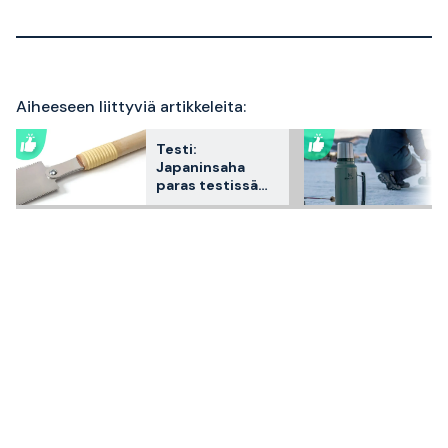
Aiheeseen liittyviä artikkeleita:
Testi:
Japaninsaha
paras testissä
2026 – 3
asiakkaiden
suosikkia
vertailtuna