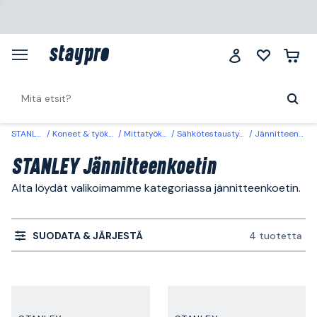
STANLEY
Koneet & työkalut
Mittatyökalut
Sähkötestaustyökalut
Jännitteenkoetin
STANLEY Jännitteenkoetin
Alta löydät valikoimamme kategoriassa jännitteenkoetin.
SUODATA & JÄRJESTÄ
4 tuotetta