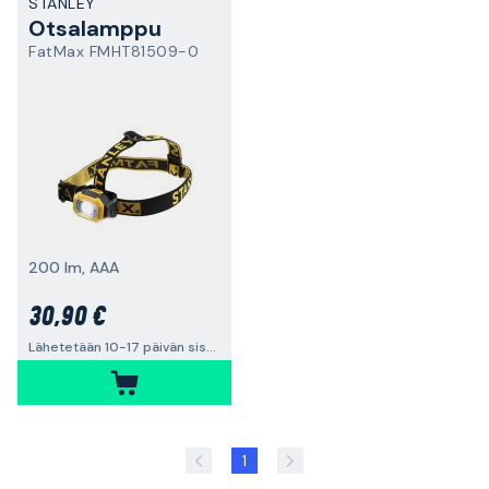
STANLEY
Otsalamppu
FatMax FMHT81509-0
200 lm, AAA
30,90 €
Lähetetään 10-17 päivän sisällä
1