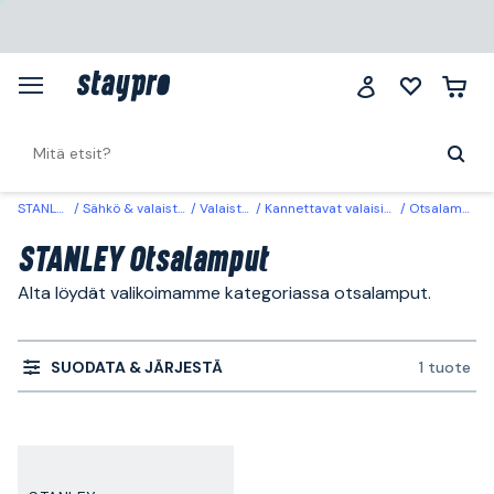
STANLEY
Sähkö & valaistus
Valaistus
Kannettavat valaisimet
Otsalamput
STANLEY Otsalamput
Alta löydät valikoimamme kategoriassa otsalamput.
SUODATA & JÄRJESTÄ
1 tuote