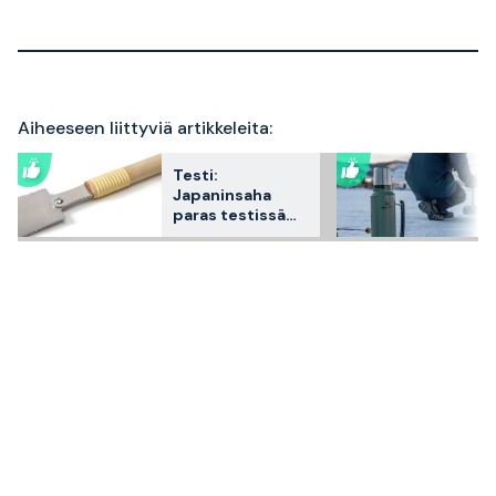
Aiheeseen liittyviä artikkeleita:
Testi:
Japaninsaha
paras testissä
2026 – 3
asiakkaiden
suosikkia
vertailtuna